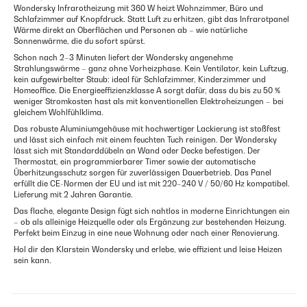
Wondersky Infrarotheizung mit 360 W heizt Wohnzimmer, Büro und
Schlafzimmer auf Knopfdruck. Statt Luft zu erhitzen, gibt das Infrarotpanel
Wärme direkt an Oberflächen und Personen ab – wie natürliche
Sonnenwärme, die du sofort spürst.
Schon nach 2–3 Minuten liefert der Wondersky angenehme
Strahlungswärme – ganz ohne Vorheizphase. Kein Ventilator, kein Luftzug,
kein aufgewirbelter Staub: ideal für Schlafzimmer, Kinderzimmer und
Homeoffice. Die Energieeffizienzklasse A sorgt dafür, dass du bis zu 50 %
weniger Stromkosten hast als mit konventionellen Elektroheizungen – bei
gleichem Wohlfühlklima.
Das robuste Aluminiumgehäuse mit hochwertiger Lackierung ist stoßfest
und lässt sich einfach mit einem feuchten Tuch reinigen. Der Wondersky
lässt sich mit Standarddübeln an Wand oder Decke befestigen. Der
Thermostat, ein programmierbarer Timer sowie der automatische
Überhitzungsschutz sorgen für zuverlässigen Dauerbetrieb. Das Panel
erfüllt die CE-Normen der EU und ist mit 220–240 V / 50/60 Hz kompatibel.
Lieferung mit 2 Jahren Garantie.
Das flache, elegante Design fügt sich nahtlos in moderne Einrichtungen ein
– ob als alleinige Heizquelle oder als Ergänzung zur bestehenden Heizung.
Perfekt beim Einzug in eine neue Wohnung oder nach einer Renovierung.
Hol dir den Klarstein Wondersky und erlebe, wie effizient und leise Heizen
sein kann.