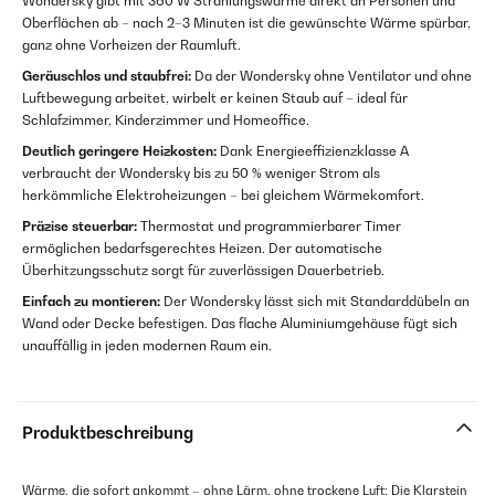
Wondersky gibt mit 360 W Strahlungswärme direkt an Personen und
Oberflächen ab – nach 2–3 Minuten ist die gewünschte Wärme spürbar,
ganz ohne Vorheizen der Raumluft.
Geräuschlos und staubfrei:
Da der Wondersky ohne Ventilator und ohne
Luftbewegung arbeitet, wirbelt er keinen Staub auf – ideal für
Schlafzimmer, Kinderzimmer und Homeoffice.
Deutlich geringere Heizkosten:
Dank Energieeffizienzklasse A
verbraucht der Wondersky bis zu 50 % weniger Strom als
herkömmliche Elektroheizungen – bei gleichem Wärmekomfort.
Präzise steuerbar:
Thermostat und programmierbarer Timer
ermöglichen bedarfsgerechtes Heizen. Der automatische
Überhitzungsschutz sorgt für zuverlässigen Dauerbetrieb.
Einfach zu montieren:
Der Wondersky lässt sich mit Standarddübeln an
Wand oder Decke befestigen. Das flache Aluminiumgehäuse fügt sich
unauffällig in jeden modernen Raum ein.
Produktbeschreibung
Wärme, die sofort ankommt – ohne Lärm, ohne trockene Luft: Die Klarstein