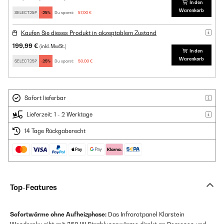
In den
Warenkorb
SELECT25P
-25%
Du sparst:
57,00 €
Kaufen Sie dieses Produkt in akzeptablem Zustand
199,99 €
(inkl. MwSt.)
In den
Warenkorb
SELECT25P
-25%
Du sparst:
50,00 €
Sofort lieferbar
Lieferzeit: 1 - 2 Werktage
14 Tage Rückgaberecht
Top-Features
Sofortwärme ohne Aufheizphase:
Das Infrarotpanel Klarstein