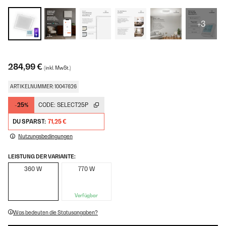
+3
284,99 €
(inkl. MwSt.)
ARTIKELNUMMER: 10047626
-25%
CODE:
SELECT25P
DU SPARST:
71,25 €
Nutzungsbedingungen
LEISTUNG DER VARIANTE:
360 W
770 W
Verfügbar
Was bedeuten die Statusangaben?