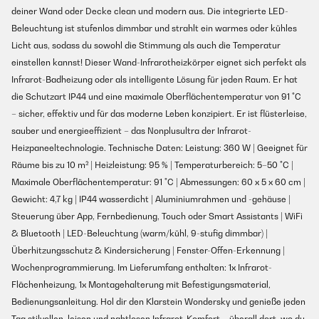
deiner Wand oder Decke clean und modern aus. Die integrierte LED-
Beleuchtung ist stufenlos dimmbar und strahlt ein warmes oder kühles
Licht aus, sodass du sowohl die Stimmung als auch die Temperatur
einstellen kannst! Dieser Wand-Infrarotheizkörper eignet sich perfekt als
Infrarot-Badheizung oder als intelligente Lösung für jeden Raum. Er hat
die Schutzart IP44 und eine maximale Oberflächentemperatur von 91 °C
– sicher, effektiv und für das moderne Leben konzipiert. Er ist flüsterleise,
sauber und energieeffizient – das Nonplusultra der Infrarot-
Heizpaneeltechnologie. Technische Daten: Leistung: 360 W | Geeignet für
Räume bis zu 10 m² | Heizleistung: 95 % | Temperaturbereich: 5–50 °C |
Maximale Oberflächentemperatur: 91 °C | Abmessungen: 60 x 5 x 60 cm |
Gewicht: 4,7 kg | IP44 wasserdicht | Aluminiumrahmen und -gehäuse |
Steuerung über App, Fernbedienung, Touch oder Smart Assistants | WiFi
& Bluetooth | LED-Beleuchtung (warm/kühl, 9-stufig dimmbar) |
Überhitzungsschutz & Kindersicherung | Fenster-Offen-Erkennung |
Wochenprogrammierung. Im Lieferumfang enthalten: 1x Infrarot-
Flächenheizung, 1x Montagehalterung mit Befestigungsmaterial,
Bedienungsanleitung. Hol dir den Klarstein Wondersky und genieße jeden
Tag stilvollen, leisen und nahtlosen Infrarot-Komfort – überall dort, wo du