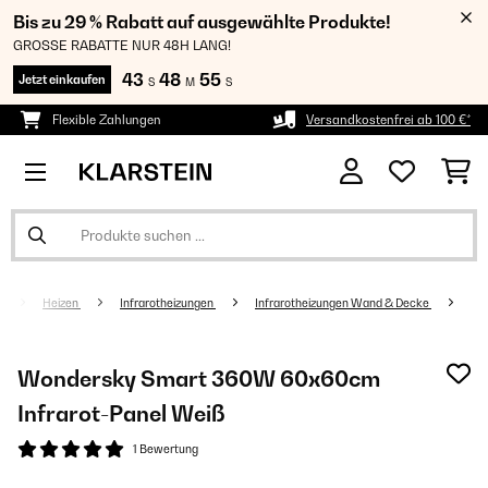
Bis zu 29 % Rabatt auf ausgewählte Produkte!
GROSSE RABATTE NUR 48H LANG!
43
48
55
Jetzt einkaufen
S
M
S
Flexible Zahlungen
Versandkostenfrei ab 100 €*
Heizen
Infrarotheizungen
Infrarotheizungen Wand & Decke
Wondersky Smart 360W 60x60cm
Infrarot-Panel​​ Weiß
1 Bewertung