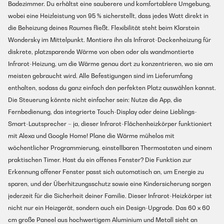
Badezimmer. Du erhältst eine sauberere und komfortablere Umgebung,
wobei eine Heizleistung von 95 % sicherstellt, dass jedes Watt direkt in
die Beheizung deines Raumes fließt. Flexibilität steht beim Klarstein
Wondersky im Mittelpunkt. Montiere ihn als Infrarot-Deckenheizung für
diskrete, platzsparende Wärme von oben oder als wandmontierte
Infrarot-Heizung, um die Wärme genau dort zu konzentrieren, wo sie am
meisten gebraucht wird. Alle Befestigungen sind im Lieferumfang
enthalten, sodass du ganz einfach den perfekten Platz auswählen kannst.
Die Steuerung könnte nicht einfacher sein: Nutze die App, die
Fernbedienung, das integrierte Touch-Display oder deine Lieblings-
Smart-Lautsprecher – ja, dieser Infrarot-Flächenheizkörper funktioniert
mit Alexa und Google Home! Plane die Wärme mühelos mit
wöchentlicher Programmierung, einstellbaren Thermostaten und einem
praktischen Timer. Hast du ein offenes Fenster? Die Funktion zur
Erkennung offener Fenster passt sich automatisch an, um Energie zu
sparen, und der Überhitzungsschutz sowie eine Kindersicherung sorgen
jederzeit für die Sicherheit deiner Familie. Dieser Infrarot-Heizkörper ist
nicht nur ein Heizgerät, sondern auch ein Design-Upgrade. Das 60 x 60
cm große Paneel aus hochwertigem Aluminium und Metall sieht an