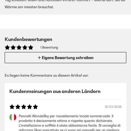
Wärme am meisten brauchst.
Kundenbewertungen
1 Bewertung
Eigene Bewertung schreiben
Es liegen keine Kommentare zu diesem Artikel vor.
Kundenmeinungen aus anderen Ländern
18/02/2026
Pannelli WondeSky per riscaldamento locale commerciale. Il
prodotto è decisamente ottimo e rispetta quanto dichiarato.
L'installazione a soffitto è stata abbastanza facile. Si consiglia di
utilizzare l'App soprattuto se ci sono più pannelli per un migliore