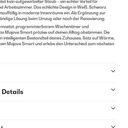
et kein aufgewirbelter Staub – ein echter Vorteil für
d Arbeitszimmer. Das schlichte Design in Weiß, Schwarz
unauffällig in moderne Innenräume ein. Als Ergänzung zur
ständige Lösung beim Umzug oder nach der Renovierung.
Thermostat, programmierbarem Wochentimer und
das Mojave Smart präzise auf deinen Alltag abstimmen. Die
ntelligenten Bestandteil deines Zuhauses. Setz auf Wärme,
arstein Mojave Smart und erlebe den Unterschied zum nächsten
 Details