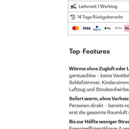
Lieferzeit: 1 Werktag
14 Tage Rückgaberecht
Top-Features
Wärme ohne Zugluft oder 
geräuschlos – keine Venti
Schlafzimmer, Kinderzimme
Luftzug und Staubaufwirbe
Sofort warm, ohne Vorheizz
Personen direkt – bereits 
erst die gesamte Raumluft
Bis zur Hälfte weniger Str
Energieeffizienzklasse A v