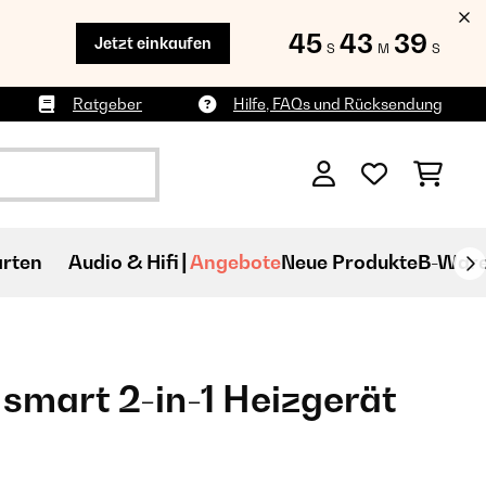
45
43
38
Jetzt einkaufen
S
M
S
Ratgeber
Hilfe, FAQs und Rücksendung
rten
Audio & Hifi
Angebote
Neue Produkte
B-War
smart 2-in-1 Heizgerät