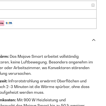
Lärm:
Das Mojave Smart arbeitet vollständig
latoren, keine Luftbewegung. Besonders angenehm im
r oder Arbeitszimmer, wo Konvektoren störenden
lung verursachen.
eit:
Infrarotstrahlung erwärmt Oberflächen und
nach 2–3 Minuten ist die Wärme spürbar, ohne dass
 aufgeheizt werden muss.
omkosten:
Mit 900 W Heizleistung und
erbraucht das Mojave Smart bis zu 50 % weniger