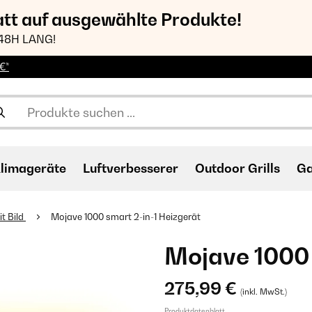
att auf ausgewählte Produkte!
48H LANG!
€*
limageräte
Luftverbesserer
Outdoor Grills
Ga
t Bild
Mojave 1000 smart 2-in-1 Heizgerät
Mojave 1000 
275,99 €
(inkl. MwSt.)
Produktdatenblatt