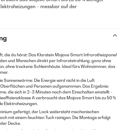
Elektroheizungen – messbar auf der
ng
ft, die du hörst: Das Klarstein Mojave Smart Infrarotheizpanel
n und Menschen direkt per Infrarotstrahlung, ganz ohne
ion, ohne trockene Schleimhäute. Ideal fürs Wohnzimmer, das
mmer.
wie Sonnenwärme: Die Energie wird nicht in die Luft
n Oberflächen und Personen aufgenommen. Das Ergebnis:
 die sich in 2–3 Minuten nach dem Einschalten einstellt –
eeffizienzklasse A verbraucht das Mojave Smart bis zu 50 %
le Elektroheizungen.
minium gefertigt, der Lack widersteht mechanischen
fach mit einem feuchten Tuch reinigen. Die Montage erfolgt
der Decke.