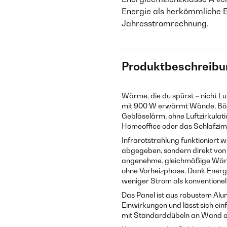
Energie als herkömmliche 
Jahresstromrechnung.
Produktbeschreibu
Wärme, die du spürst – nicht Lu
mit 900 W erwärmt Wände, Böde
Gebläselärm, ohne Luftzirkulat
Homeoffice oder das Schlafzi
Infrarotstrahlung funktioniert 
abgegeben, sondern direkt vo
angenehme, gleichmäßige Wärme,
ohne Vorheizphase. Dank Energi
weniger Strom als konventionel
Das Panel ist aus robustem Alu
Einwirkungen und lässt sich ein
mit Standarddübeln an Wand o