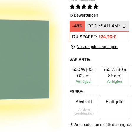
15 Bewertungen
-45%
CODE:
SALE45P
DU SPARST:
124,20 €
Nutzungsbedingungen
VARIANTE:
500 W (60 x
750 W (60 x
60 cm)
85 cm)
Verfügbar
Verfügbar
FARBE:
Abstrakt
Blattgrün
Andere
Kombination
Was bedeuten die Statusangab