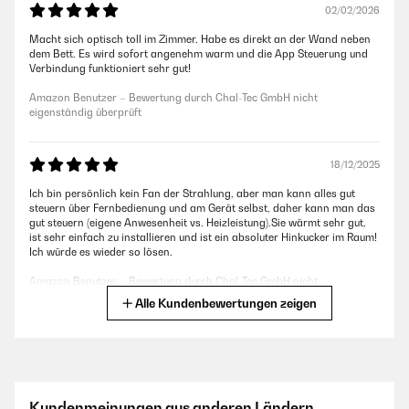
02/02/2026
Macht sich optisch toll im Zimmer. Habe es direkt an der Wand neben
dem Bett. Es wird sofort angenehm warm und die App Steuerung und
Verbindung funktioniert sehr gut!
Amazon Benutzer – Bewertung durch Chal-Tec GmbH nicht
eigenständig überprüft
18/12/2025
Ich bin persönlich kein Fan der Strahlung, aber man kann alles gut
steuern über Fernbedienung und am Gerät selbst, daher kann man das
gut steuern (eigene Anwesenheit vs. Heizleistung).Sie wärmt sehr gut,
ist sehr einfach zu installieren und ist ein absoluter Hinkucker im Raum!
Ich würde es wieder so lösen.
Amazon Benutzer – Bewertung durch Chal-Tec GmbH nicht
eigenständig überprüft
Alle Kundenbewertungen zeigen
07/12/2025
Als Bild ist schon, heizleistung naja, Thermostat zeigt falsche Werte.
Kundenmeinungen aus anderen Ländern
Amazon Benutzer – Bewertung durch Chal-Tec GmbH nicht