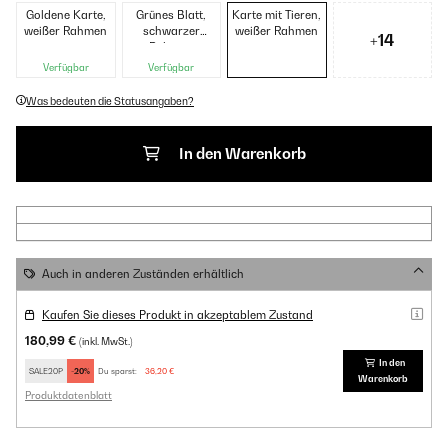
Goldene Karte,
Grünes Blatt,
Karte mit Tieren,
weißer Rahmen
schwarzer
weißer Rahmen
+14
Rahmen
Verfügbar
Verfügbar
Was bedeuten die Statusangaben?
In den Warenkorb
Auch in anderen Zuständen erhältlich
Kaufen Sie dieses Produkt in akzeptablem Zustand
180,99 €
(inkl. MwSt.)
In den
SALE20P
-20%
Du sparst:
36,20 €
Warenkorb
Produktdatenblatt