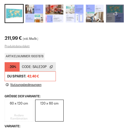
+3
211,99 €
(inkl. MwSt.)
Produktdatenblatt
ARTIKELNUMMER: 10037878
-20%
CODE:
SALE20P
DU SPARST:
42,40 €
Nutzungsbedingungen
GRÖSSE DER VARIANTE:
60 x 120 cm
120 x 60 cm
Andere
Kombination
VARIANTE: