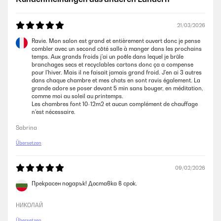
eigenständig überprüft
21/03/2026
02/12/2025
Ravie. Mon salon est grand et entièrement ouvert donc je pense
combler avec un second côté salle à manger dans les prochains
Schönes Design gepaart mit Funktionalität. Die Heizung wärmt auch
temps. Aux grands froids j'ai un poêle dans lequel je brûle
einen grossen Raum sehr schnell. Leicht zu montieren.
branchages secs et recyclables cartons donc ça a compense
pour l'hiver. Mais il ne faisait jamais grand froid. J'en ai 3 autres
Amazon Benutzer – Bewertung durch Chal-Tec GmbH nicht
dans chaque chambre et mes chats en sont ravis également. La
eigenständig überprüft
grande adore se poser devant 5 min sans bouger, en méditation,
comme moi au soleil au printemps.
Les chambres font 10-12m2 et aucun complément de chauffage
26/11/2025
n'est nécessaire.
Super Heizung
Sabrina
Amazon Benutzer – Bewertung durch Chal-Tec GmbH nicht
Übersetzen
eigenständig überprüft
09/02/2026
25/11/2025
Прекрасен подарък! Доставка в срок.
Hallo,wie nichts anderes erwartet alles SuperIcke kann janüscht
anderet schreiben wie Danke euch Berliner
НИКОЛАЙ
Amazon Benutzer – Bewertung durch Chal-Tec GmbH nicht
Übersetzen