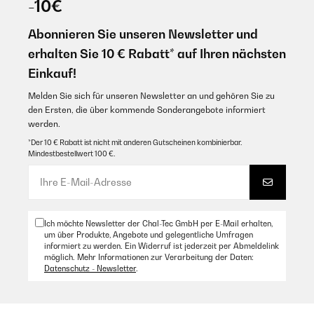
-10€
Silencioso, estético y eficiente
Nicht nur optisch sehr schön.
Abonnieren Sie unseren Newsletter und
Amazon Benutzer – Bewertung durch Chal-Tec GmbH nicht
Amazon Benutzer – Bewertung durch Chal-Tec GmbH nicht
eigenständig überprüft
eigenständig überprüft
erhalten Sie 10 € Rabatt* auf Ihren nächsten
Übersetzen
Einkauf!
21/04/2025
Melden Sie sich für unseren Newsletter an und gehören Sie zu
21/01/2025
Super Heizung!Schöner Druck leider zwei kleine Kratzer drin sonst
den Ersten, die über kommende Sonderangebote informiert
perfekt
Purtroppo il calore sviluppato era insufficiente per l’uso che
werden.
dovevo farne, però il prodotto sembra ottimo in sé, bello anche
Amazon Benutzer – Bewertung durch Chal-Tec GmbH nicht
*Der 10 € Rabatt ist nicht mit anderen Gutscheinen kombinierbar.
da vedere
eigenständig überprüft
Mindestbestellwert 100 €.
Amazon Benutzer – Bewertung durch Chal-Tec GmbH nicht
eigenständig überprüft
02/02/2025
Übersetzen
Zimmer wird schön warm hatte etwas Probleme mit der richtigen
Ich möchte Newsletter der Chal-Tec GmbH per E-Mail erhalten,
Einstellung aber jetzt funktioniert
um über Produkte, Angebote und gelegentliche Umfragen
17/01/2025
informiert zu werden. Ein Widerruf ist jederzeit per Abmeldelink
Amazon Benutzer – Bewertung durch Chal-Tec GmbH nicht
möglich. Mehr Informationen zur Verarbeitung der Daten:
Ottimo prodotto
eigenständig überprüft
Datenschutz - Newsletter
.
Amazon Benutzer – Bewertung durch Chal-Tec GmbH nicht
eigenständig überprüft
28/01/2025