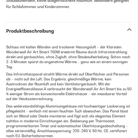
Staubaufwirbeln, keine ausgetrocknete Raumluft. Besonders geeignet
für Schlafzimmer und Kinderzimmer.
Produktbeschreibung
Schluss mit kalten Wänden und trockener Heizungsluft – der Klarstein
Wonderwall Air Art Smart 700W erwärmt Räume durch Infrarotstrahlung
direkt und geräuschlos, ohne Zugluft, ohne Staubaufwirbelung. Schon nach
2–3 Minuten spürst du angenehme Wärme – ganz wie an einem sonnigen
Tag.
Das Infrarotheizpanel strahlt Wärme direkt auf Oberflächen und Personen
ab – nicht auf die Luft. Das Ergebnis: gleichmäßige Wärme, kein
Austrocknen der Raumluft und kein Ventilatorgeräusch. Mit der
Energieeffizienzklasse A verbraucht der Wonderwall Air Art Smart bis zu 50
% weniger Strom als konventionelle Elektroheizer – ein messbarer Vorteil
auf der Heizkostenrechnung.
Das widerstandsfähige Aluminiumgehäuse mit hochwertiger Lackierung ist
pflegeleicht – einfach mit einem feuchten Tuch abwischen. Das Panel lässt
sich an Wand oder Decke montieren und fügt sich als elegantes Element
nahtlos in moderne Einrichtungen ein. Bedienung per Thermostat,
programmierbarem Timer und automatischer Überhitzungsabschaltung –
alles serienmäßig. Anschlussspannung: 220–240 V, 50 Hz. CE-zertifiziert
nach EU-Sicherheitsnormen.