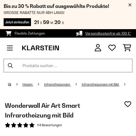
Bis zu 30 % Rabatt auf ausgewählte Produkte!
GROSSE RABATTE NUR 48H LANG!
21
59
20
Jetzt einkaufen
S
M
S
Flexible Zahlungen
Versandkostenfrei ab 100 €*
Heizen
Infrarotheizungen
Infrarotheizungen mit Bild
Wonderwall Air Art Smart
Infrarotheizung mit Bild
114 Bewertungen