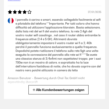
eigenständig überprüft
27/01/2025
04/10/2025
l pannello è carino e smart, essendo collegabile facilmente al wifi
Schnelle Lieferung!Leider schade, dass das Thermostat direkt an der
e pilotabile dal telefono***Importante. Per tutti coloro che hanno
Infrarotheizung montiert wurde.Die Temperatureinstellung muss somit
difficoltà ad utilizzare l’applicazione klarstein. Basta selezionare,
in der App erhöht werden, weil die Heizung die Wärme direkt an das
dalla lista reti del wi fi del vostro telefono, la rete 2.4gh del
Thermostat weitergibt. Ein separates Steckerthermostat wäre besser
vostro router wifi casalingo , nel caso il router abbia entrambe le
gewesen.
frequenze attive (2.4 e 5 GH). Altrimenti dovrete
obbligatoriamente impostare il vostro router wi fi a 2, 4Gh
Amazon Benutzer – Bewertung durch Chal-Tec GmbH nicht
perché il pannello funziona esclusivamente a quella frequenza.
eigenständig überprüft
Dopodiché potete riutilizzare il telefono sulla rete 5gh una volta
eseguita la connessione del pannello alla rete wi fi*****Se avete
una classica stanza di 3/4x4mt non aspettatevi troppo. per i suoi
700w non è un mostro di calore. e soprattutto ha la luce
10/09/2025
dell’interruttore fastidiosa di notte, che ho dovuto coprire con del
nastro nero poiché utilizzato in camera da letto
Super Wärmeersatz für kleine Räume ! Sieht gut aus und unbedingt den
QR Code benutzen, dann ist alles einfach einzustellen! Ebenfalls auch
Amazon Benutzer – Bewertung durch Chal-Tec GmbH nicht
leicht an der Wand zu montieren!
eigenständig überprüft
Amazon Benutzer – Bewertung durch Chal-Tec GmbH nicht
Alle Kundenbewertungen zeigen
Übersetzen
eigenständig überprüft
23/01/2025
25/04/2025