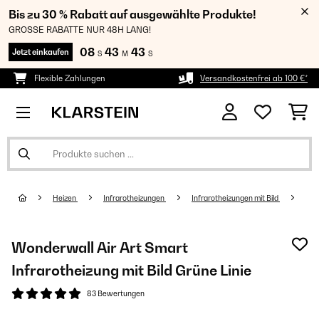
Bis zu 30 % Rabatt auf ausgewählte Produkte!
GROSSE RABATTE NUR 48H LANG!
08
43
42
Jetzt einkaufen
S
M
S
Flexible Zahlungen
Versandkostenfrei ab 100 €*
Heizen
Infrarotheizungen
Infrarotheizungen mit Bild
Wonderwall Air Art Smart
Infrarotheizung mit Bild Grüne Linie
83 Bewertungen