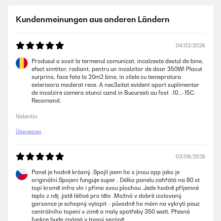
Hallo,wie nichts anderes erwartet alles SuperIcke kann janüscht
anderet schreiben wie Danke euch Berliner
Kundenmeinungen aus anderen Ländern
Amazon Benutzer – Bewertung durch Chal-Tec GmbH nicht
eigenständig überprüft
04/02/2026
Produsul a sosit la termenul comunicat, incalzeste destul de bine,
04/10/2025
efect simtitor, radiant, pentru un incalzitor de doar 350W! Placut
surprins, face fata la 20m2 bine, in zilele cu temepratura
Schnelle Lieferung!Leider schade, dass das Thermostat direkt an der
exteriaora moderat rece. A nec3sitat evident aport suplimentar
Infrarotheizung montiert wurde.Die Temperatureinstellung muss somit
de incalzire camera atunci cand in Bucuresti au fost -10...-15C.
in der App erhöht werden, weil die Heizung die Wärme direkt an das
Recomand.
Thermostat weitergibt. Ein separates Steckerthermostat wäre besser
gewesen.
Valentin
Amazon Benutzer – Bewertung durch Chal-Tec GmbH nicht
Übersetzen
eigenständig überprüft
03/09/2025
10/09/2025
Panel je hodně krásný .Spojil jsem ho s jinou app jako je
Super Wärmeersatz für kleine Räume ! Sieht gut aus und unbedingt den
originální.Spojeni funguje super . Délka panelu zahřátá na 80 st
QR Code benutzen, dann ist alles einfach einzustellen! Ebenfalls auch
topí kromě infra vln i přímo svou plochou .Jede hodně příjemné
leicht an der Wand zu montieren!
teplo z něj ,jistě léčivé pro tělo .Možná v dobré izolovaný
garsonce je schopný vytopit - původně ho mám na vykrytí pauz
Amazon Benutzer – Bewertung durch Chal-Tec GmbH nicht
centrálního topení v zimě a maly spotřeby 350 watt. Přesná
eigenständig überprüft
funkce bude známá v topný sezóně .