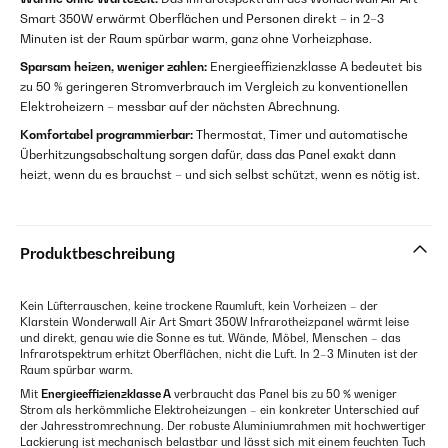
Smart 350W erwärmt Oberflächen und Personen direkt – in 2–3
Minuten ist der Raum spürbar warm, ganz ohne Vorheizphase.
Sparsam heizen, weniger zahlen:
Energieeffizienzklasse A bedeutet bis
zu 50 % geringeren Stromverbrauch im Vergleich zu konventionellen
Elektroheizern – messbar auf der nächsten Abrechnung.
Komfortabel programmierbar:
Thermostat, Timer und automatische
Überhitzungsabschaltung sorgen dafür, dass das Panel exakt dann
heizt, wenn du es brauchst – und sich selbst schützt, wenn es nötig ist.
Produktbeschreibung
Kein Lüfterrauschen, keine trockene Raumluft, kein Vorheizen – der
Klarstein Wonderwall Air Art Smart 350W Infrarotheizpanel wärmt leise
und direkt, genau wie die Sonne es tut. Wände, Möbel, Menschen – das
Infrarotspektrum erhitzt Oberflächen, nicht die Luft. In 2–3 Minuten ist der
Raum spürbar warm.
Mit
Energieeffizienzklasse A
verbraucht das Panel bis zu 50 % weniger
Strom als herkömmliche Elektroheizungen – ein konkreter Unterschied auf
der Jahresstromrechnung. Der robuste Aluminiumrahmen mit hochwertiger
Lackierung ist mechanisch belastbar und lässt sich mit einem feuchten Tuch