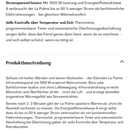
Stromsparend heizen:
Mit 1000 W Leistung und Energieeffizienzklasse
A verbraucht der La Palma bis zu 50 % weniger Strom als herkömmliche
Elektroheizungen – bei gleichem Wärmekomfort.
Volle Kontrolle über Temperatur und Zeit:
Thermostat,
programmierbarer Timer und automatische Überhitzungsabschaltung
sorgen dafür, dass das Panel genau dann heizt, wenn du es möchtest –
und sich selbst schützt, wenn es nötig ist.
Produktbeschreibung
Schluss mit kalten Wänden und teuren Heizkosten – der Klarstein La Palma
Infrarotheizpanel mit 1000 W erwärmt Wohnzimmer, Büro oder
Schlafzimmer lautlos und ohne Luftbewegung. Infrarotstrahlung erreicht
Menschen und Oberflächen direkt – nicht die Luft – und erzeugt dasselbe
angenehme Wärmegefühl wie Sonnenstrahlen.
Bereits nach 2–3 Minuten gibt der La Palma spürbare Wärme ab, ohne die
Raumluft vorheizen zu müssen. Die Energieeffizienzklasse A sorgt dafür,
dass du bis zu 50 % weniger Strom verbrauchst als mit konventionellen
Elektroheizungen. Thermostat, programmierbarer Timer und automatische
Abschaltung bei Überhitzung geben dir volle Kontrolle über Temperatur und
Betriebszeiten.