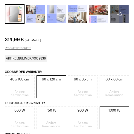
+3
314,99 €
(inkl. MwSt.)
Produktdatenblatt
ARTIKELNUMMER: 10039836
GRÖSSE DER VARIANTE:
40 x 160 cm
60 x 120 cm
60 x 85 cm
60 x 60 cm
Andere
Andere
Andere
Kombination
Kombination
Kombination
LEISTUNG DER VARIANTE:
500 W
750 W
900 W
1000 W
Andere
Andere
Andere
Kombination
Kombination
Kombination