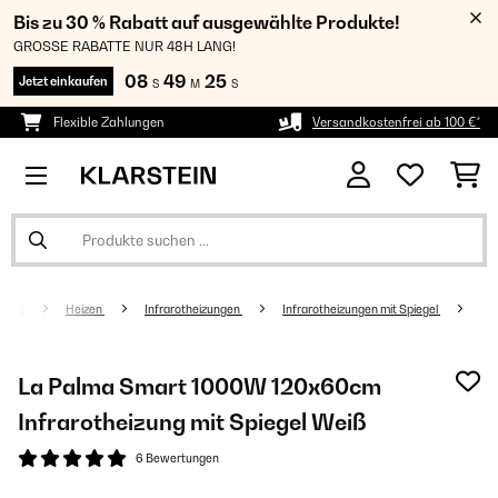
Bis zu 30 % Rabatt auf ausgewählte Produkte!
GROSSE RABATTE NUR 48H LANG!
08
49
24
Jetzt einkaufen
S
M
S
Flexible Zahlungen
Versandkostenfrei ab 100 €*
Heizen
Infrarotheizungen
Infrarotheizungen mit Spiegel
La Palma Smart 1000W 120x60cm
Infrarotheizung mit Spiegel Weiß
6 Bewertungen