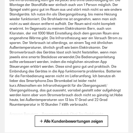
Die Infrarotheizung kam gut verpackt und ohne Beschädigung an. Die
Montage der Standfüße war einfach auch von 1 Person möglich. Der
Spiegel sieht ganz gut im Raum aus und stört mich nicht so wie andere
Standgeräte. Ich nutze ihn als Übergangslösung, bis meine Heizung
wieder funktioniert. Die Strahlwärme ist angenehm, wenn man sich
nicht zu weit davon entfernt aufhält. Der Raum wird nicht komplett
erwärmt. Im Gegensatz zu meinem Elektrokamin Bern, auch von
Klarstein, der mit 1000 Watt Einstellung doch dem ganzen Raum eine
angenehme Wärme gibt. Die Infrarotheizung war ein Versuch Strom zu
sparen. Der Verbrauch ist allerdings, an einem Tag mit ähnlichen
Außentemperaturen, ähnlich groß wie beim Elektrokamin. Der
Stromverbrauch des Gerätes lässt sich leicht feststellen, wenn man
jeweils eine smarte Steckdose verwendet.Die Bedienungsanleitung
sollte verbessert werden, indem die möglichen einzelnen App
Steuerungen erklärt werden. Diese sind ganz gut und praktisch. Die
Einbindung des Gerätes in die App funktionierte problemlos. Batterien
für die Fernbedienung waren nicht im Lieferumfang. Ich benutze eh
lieber das Smartphone.Das Stromkabel ist leider recht
kurz.Allesinallem ein Infrarotheizgerät für die Übergangszeit/
Übergangslösung, das gut aussieht, variabel gestellt oder aufgehängt
werden kann aber vom Stromverbrauch doch nicht so günstig ist.Habe
heute, bei Außentemperaturen von 13 bis 17 Grad und 22 Grad
Raumtemperatur in 10 Stunden 7 kWh verbraucht.
Amazon Benutzer – Bewertung durch Chal-Tec GmbH nicht
eigenständig überprüft
Alle Kundenbewertungen zeigen