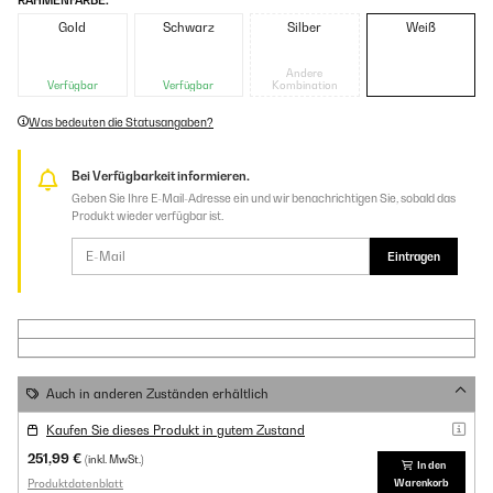
RAHMENFARBE:
Gold
Schwarz
Silber
Weiß
Andere
Verfügbar
Verfügbar
Kombination
Was bedeuten die Statusangaben?
Bei Verfügbarkeit informieren.
Geben Sie Ihre E-Mail-Adresse ein und wir benachrichtigen Sie, sobald das
Produkt wieder verfügbar ist.
Eintragen
Auch in anderen Zuständen erhältlich
Kaufen Sie dieses Produkt in gutem Zustand
251,99 €
(inkl. MwSt.)
In den
Produktdatenblatt
Warenkorb