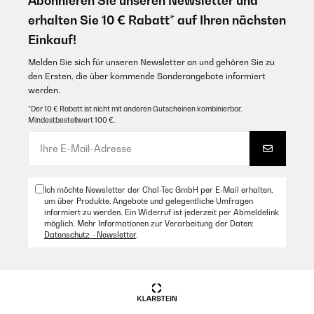
Abonnieren Sie unseren Newsletter und
sowie eine Vorkonfigurationen für einen festen Zeitintervall.Die Heizung
wird ordentlich heiß und man muss stellenweiße ab 20° aufpassen das
erhalten Sie 10 € Rabatt* auf Ihren nächsten
man sich die Finger nicht dran verbrennt - bei Kleinkindern sollte man
besonders wachsam sein, oder einfach aufhängen.Ich bin super
Einkauf!
zufrieden mit dem Spiegel und er heizt mein 15qm Schlafzimmer von 16°
Raumtemperatur auf 21° binnen 1 Stunde auf.Das ist für mich persönlich
Melden Sie sich für unseren Newsletter an und gehören Sie zu
eine ausreichende Temperatur und man steht morgens nicht mit
den Ersten, die über kommende Sonderangebote informiert
Kopfschmerzen auf.Klare Kaufempfehlung.
werden.
Amazon Benutzer – Bewertung durch Chal-Tec GmbH nicht
*Der 10 € Rabatt ist nicht mit anderen Gutscheinen kombinierbar.
eigenständig überprüft
Mindestbestellwert 100 €.
Ich möchte Newsletter der Chal-Tec GmbH per E-Mail erhalten,
um über Produkte, Angebote und gelegentliche Umfragen
informiert zu werden. Ein Widerruf ist jederzeit per Abmeldelink
möglich. Mehr Informationen zur Verarbeitung der Daten:
Datenschutz - Newsletter
.