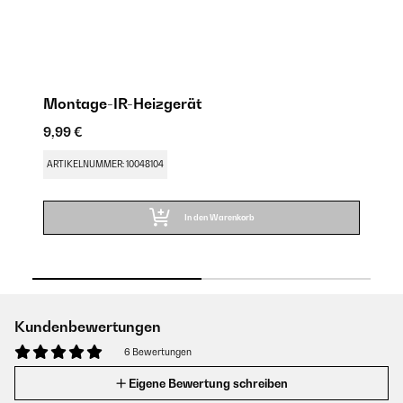
Montage-IR-Heizgerät
I
9,99 €
9,
ARTIKELNUMMER: 10048104
AR
In den Warenkorb
Kundenbewertungen
6 Bewertungen
Eigene Bewertung schreiben