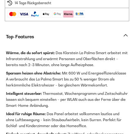
14 Tage Rückgaberecht
Top-Features
Wärme, die du sofort spürst:
Das Klarstein La Palma Smart arbeitet mit
Infrarotstrahlung und erwärmt Personen und Oberflächen direkt –
bereits nach 2–3 Minuten, ohne lange Aufheizphase.
Sparsam heizen ohne Abstriche:
Mit 600 W und Energieeffizienzklasse
A verbraucht das La Palma Smart bis zu 50 % weniger Strom als
herkömmliche Elektroheizer – bei gleichem Wärmekomfort.
Intelligent steuerbar:
Thermostat, Wochenprogramm und Zeitschaltuhr
lassen sich bequem einstellen – per WLAN auch aus der Ferne über die
Smart-Home-Anbindung.
Ideal für ruhige Räume:
Das Panel arbeitet vollkommen lautlos und
ohne Luftbewegung – kein Staubaufwirbeln, kein Surren. Perfekt für
Schlaf- und Kinderzimmer oder das Homeoffice.