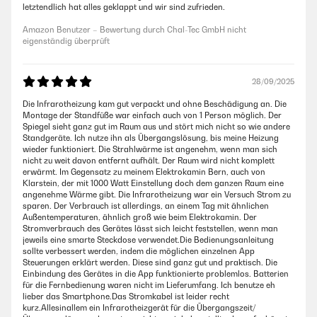
letztendlich hat alles geklappt und wir sind zufrieden.
Amazon Benutzer – Bewertung durch Chal-Tec GmbH nicht
eigenständig überprüft
28/09/2025
Die Infrarotheizung kam gut verpackt und ohne Beschädigung an. Die
Montage der Standfüße war einfach auch von 1 Person möglich. Der
Spiegel sieht ganz gut im Raum aus und stört mich nicht so wie andere
Standgeräte. Ich nutze ihn als Übergangslösung, bis meine Heizung
wieder funktioniert. Die Strahlwärme ist angenehm, wenn man sich
nicht zu weit davon entfernt aufhält. Der Raum wird nicht komplett
erwärmt. Im Gegensatz zu meinem Elektrokamin Bern, auch von
Klarstein, der mit 1000 Watt Einstellung doch dem ganzen Raum eine
angenehme Wärme gibt. Die Infrarotheizung war ein Versuch Strom zu
sparen. Der Verbrauch ist allerdings, an einem Tag mit ähnlichen
Außentemperaturen, ähnlich groß wie beim Elektrokamin. Der
Stromverbrauch des Gerätes lässt sich leicht feststellen, wenn man
jeweils eine smarte Steckdose verwendet.Die Bedienungsanleitung
sollte verbessert werden, indem die möglichen einzelnen App
Steuerungen erklärt werden. Diese sind ganz gut und praktisch. Die
Einbindung des Gerätes in die App funktionierte problemlos. Batterien
für die Fernbedienung waren nicht im Lieferumfang. Ich benutze eh
lieber das Smartphone.Das Stromkabel ist leider recht
kurz.Allesinallem ein Infrarotheizgerät für die Übergangszeit/