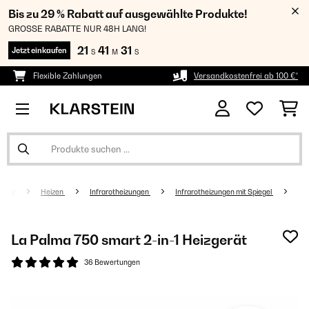
Bis zu 29 % Rabatt auf ausgewählte Produkte!
GROSSE RABATTE NUR 48H LANG!
21
41
30
Jetzt einkaufen
S
M
S
Flexible Zahlungen
Versandkostenfrei ab 100 €*
Heizen
Infrarotheizungen
Infrarotheizungen mit Spiegel
La Palma 750 smart 2-in-1 Heizgerät
36 Bewertungen