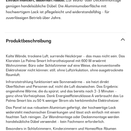
Einfach montiert, dauerhaft robust:
Zur Wand- oder Deckenmontage
genügen handelsübliche Dübel. Die Aluminiumoberfläche mit
hochwertigem Lack ist pflegeleicht und widerstandsfähig – für
zuverlässigen Betrieb über Jahre.
Produktbeschreibung
Kalte Wände, trockene Luft, surrende Heizkörper – das muss nicht sein. Das
Klarstein La Palma Smart Infrarotheizpanel mit 600 W erwärmt
Wohnzimmer, Büro oder Schlafzimmer auf eine Weise, die konventionelle
Elektroheizer nicht können: still, ohne Luftzirkulation, ohne ausgetrocknete
Raumluft.
Infrarotstrahlung funktioniert wie Sonnenwärme – sie heizt direkt
Oberflächen und Personen auf, nicht die Luft dazwischen. Das Ergebnis:
angenehme Wärme, die du spürst, und das bereits nach 2–3 Minuten –
ganz ohne Vorheizphase. Dank Energieeffizienzklasse A verbraucht das La
Palma Smart bis zu 50 % weniger Strom als herkömmliche Elektroheizer.
Das Panel ist aus robustem Aluminium gefertigt, der hochwertige Lack
widersteht mechanischen Einwirkungen und lässt sich einfach mit einem
feuchten Tuch reinigen. Zur Wandmontage oder Deckenmontage werden
handelsübliche Dübel verwendet – kein Fachmann erforderlich.
Besonders in Schlafzimmern, Kinderzimmern und Homeoffice-Räumen