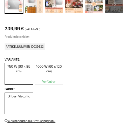
+2
239,99 €
(inkl. MwSt.)
Produktdatenblatt
ARTIKELNUMMER: 10039833
VARIANTE:
750 W (60 x 85
1000 W (60 x 120
cm)
cm)
Verfügbar
FARBE:
Silber-Metallic
Was bedeuten die Statusangaben?