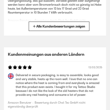
Übergangslösung, das gut aussieht, variabel gestellt oder aufgehängt
werden kann aber vom Stromverbrauch doch nicht so günstig ist.Habe
heute, bei Außentemperaturen von 13 bis 17 Grad und 22 Grad
Raumtemperatur in 10 Stunden 7 kWh verbraucht.
Amazon Benutzer – Bewertung durch Chal-Tec GmbH nicht
eigenständig überprüft
Alle Kundenbewertungen zeigen
11/08/2025
Habe das Glaspenel mit dem Standfuß in der Ecke im Wohnzimmer
hinter der Couch aufgestellt, und genieße die angenehme Wärme an
Kundenmeinungen aus anderen Ländern
einem kuscheligen Fernsehabend. Für eine Wandbefestigung wäre es
mir bei meinen alten, bröckeligen Wänden zu schwer. Hilft auch gut
gegen die Feuchtigkeit in den Wänden. Da ich in einem sehr alten Haus
wohne, drehe ich sie manchmal in Richtung Wand, um diese zu
13/03/2025
trocknen und vor schimmel zu schützen. Auch die Funktion mit der App
Steuerung finde ich sehr praktisch, gerade wenn das Gerät an der
Delivered in secure packaging, is easy to assemble, looks good
Wand steht und man nicht gut hinkommt.
and very stable, heats up the room well. I love that no one can
notice where the heat is coming from and everybody is amazed
Amazon Benutzer – Bewertung durch Chal-Tec GmbH nicht
that this product even exists. I bought it for my Tattoo Studio
eigenständig überprüft
because I do not like the look of the old heaters that do not
provide any real heating and consume a lot of power.
Amazon Benutzer – Bewertung durch Chal-Tec GmbH nicht
02/08/2025
eigenständig überprüft