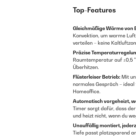
Top-Features
Gleichmäßige Wärme von B
Konvektion, um warme Luf
verteilen – keine Kaltluftz
Präzise Temperaturregelun
Raumtemperatur auf ±0,5 °C
Überhitzen.
Flüsterleiser Betrieb:
Mit un
normales Gespräch – ideal 
Homeoffice.
Automatisch vorgeheizt, wa
Timer sorgt dafür, dass de
und heizt nicht, wenn du weg
Unauffällig montiert, jeder
Tiefe passt platzsparend an