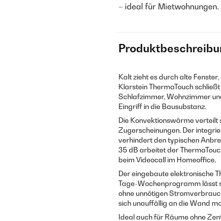
– ideal für Mietwohnungen.
Produktbeschreibu
Kalt zieht es durch alte Fenster,
Klarstein ThermaTouch schließt
Schlafzimmer, Wohnzimmer und B
Eingriff in die Bausubstanz.
Die Konvektionswärme verteilt 
Zugerscheinungen. Der integrie
verhindert den typischen Anbre
35 dB arbeitet der ThermaTouc
beim Videocall im Homeoffice.
Der eingebaute elektronische T
Tage-Wochenprogramm lässt sic
ohne unnötigen Stromverbrauch 
sich unauffällig an die Wand m
Ideal auch für Räume ohne Zent