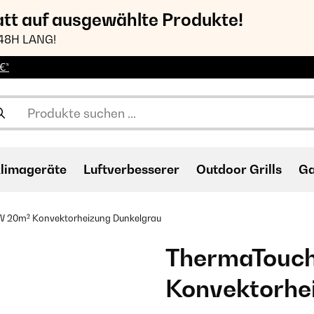
att auf ausgewählte Produkte!
48H LANG!
€*
limageräte
Luftverbesserer
Outdoor Grills
Ga
 20m² Konvektorheizung Dunkelgrau
ThermaTouc
Konvektorhe