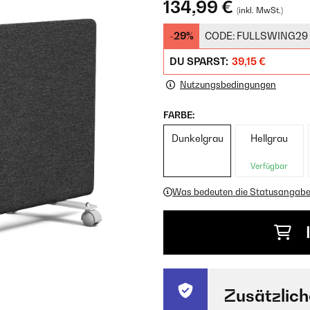
134,99 €
(inkl. MwSt.)
-29%
CODE:
FULLSWING29
DU SPARST:
39,15 €
Nutzungsbedingungen
FARBE:
Dunkelgrau
Hellgrau
Verfügbar
Was bedeuten die Statusangab
Zusätzlich