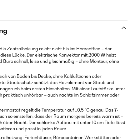
ng
 die Zentralheizung reicht nicht bis ins Homeoffice – der
 diese Lücke. Der elektrische Konvektor mit 2000 W heizt
üro schnell, leise und gleichmäßig – ohne Monteur, ohne
sich von Boden bis Decke, ohne Kaltluftzonen oder
rte Staubschutz schützt das Heizelement vor Staub und
nngeruch beim ersten Einschalten. Mit einer Lautstärke unter
h praktisch unhörbar – auch nachts im Schlafzimmer oder
hermostat regelt die Temperatur auf ±0,5 °C genau. Das 7-
h so einstellen, dass der Raum morgens bereits warm ist –
über Nacht. Der schlanke Aufbau mit unter 10 cm Tiefe lässt
ontieren und passt in jeden Raum.
ralheizung: Ferienhäuser, Bürocontainer, Werkstätten oder