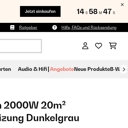
14
58
45
Jetzt einkaufen
S
M
S
Ratgeber
Hilfe, FAQs und Rücksendung
rten
Audio & Hifi
Angebote
Neue Produkte
B-War
h 2000W 20m²
izung Dunkelgrau