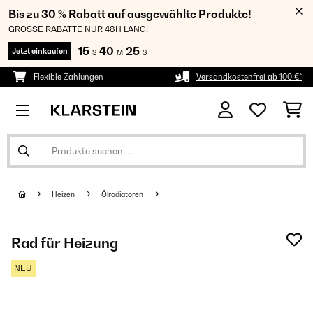
Bis zu 30 % Rabatt auf ausgewählte Produkte!
GROSSE RABATTE NUR 48H LANG!
15
40
25
Jetzt einkaufen
S
M
S
Flexible Zahlungen
Versandkostenfrei ab 100 €*
Heizen
Ölradiatoren
Rad für Heizung
NEU