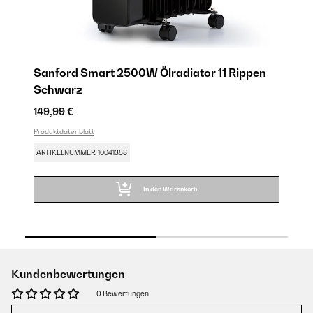
Sanford Smart 2500W Ölradiator 11 Rippen
S
Schwarz
W
149,99 €
13
Produktdatenblatt
Pro
ARTIKELNUMMER: 10041358
AR
In den Warenkorb
Kundenbewertungen
0 Bewertungen