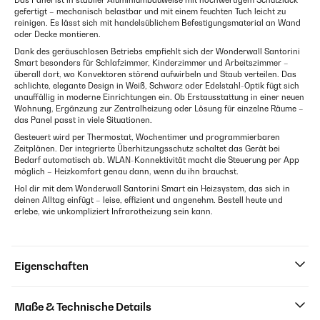
Das Panel ist in stabiler Aluminiumbauweise mit hochwertigem Schutzlack
gefertigt – mechanisch belastbar und mit einem feuchten Tuch leicht zu
reinigen. Es lässt sich mit handelsüblichem Befestigungsmaterial an Wand
oder Decke montieren.
Dank des geräuschlosen Betriebs empfiehlt sich der Wonderwall Santorini
Smart besonders für Schlafzimmer, Kinderzimmer und Arbeitszimmer –
überall dort, wo Konvektoren störend aufwirbeln und Staub verteilen. Das
schlichte, elegante Design in Weiß, Schwarz oder Edelstahl-Optik fügt sich
unauffällig in moderne Einrichtungen ein. Ob Erstausstattung in einer neuen
Wohnung, Ergänzung zur Zentralheizung oder Lösung für einzelne Räume –
das Panel passt in viele Situationen.
Gesteuert wird per Thermostat, Wochentimer und programmierbaren
Zeitplänen. Der integrierte Überhitzungsschutz schaltet das Gerät bei
Bedarf automatisch ab. WLAN-Konnektivität macht die Steuerung per App
möglich – Heizkomfort genau dann, wenn du ihn brauchst.
Hol dir mit dem Wonderwall Santorini Smart ein Heizsystem, das sich in
deinen Alltag einfügt – leise, effizient und angenehm. Bestell heute und
erlebe, wie unkompliziert Infrarotheizung sein kann.
Eigenschaften
Maße & Technische Details