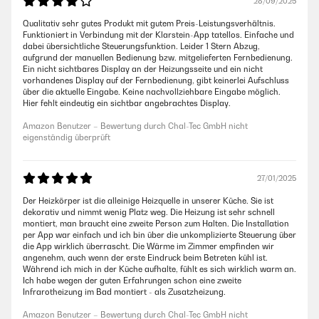
28/09/2025
Qualitativ sehr gutes Produkt mit gutem Preis-Leistungsverhältnis.
Funktioniert in Verbindung mit der Klarstein-App tatellos. Einfache und
dabei übersichtliche Steuerungsfunktion. Leider 1 Stern Abzug,
aufgrund der manuellen Bedienung bzw. mitgelieferten Fernbedienung.
Ein nicht sichtbares Display an der Heizungsseite und ein nicht
vorhandenes Display auf der Fernbedienung, gibt keinerlei Aufschluss
über die aktuelle Eingabe. Keine nachvollziehbare Eingabe möglich.
Hier fehlt eindeutig ein sichtbar angebrachtes Display.
Amazon Benutzer – Bewertung durch Chal-Tec GmbH nicht
eigenständig überprüft
27/01/2025
Der Heizkörper ist die alleinige Heizquelle in unserer Küche. Sie ist
dekorativ und nimmt wenig Platz weg. Die Heizung ist sehr schnell
montiert, man braucht eine zweite Person zum Halten. Die Installation
per App war einfach und ich bin über die unkomplizierte Steuerung über
die App wirklich überrascht. Die Wärme im Zimmer empfinden wir
angenehm, auch wenn der erste Eindruck beim Betreten kühl ist.
Während ich mich in der Küche aufhalte, fühlt es sich wirklich warm an.
Ich habe wegen der guten Erfahrungen schon eine zweite
Infrarotheizung im Bad montiert - als Zusatzheizung.
Amazon Benutzer – Bewertung durch Chal-Tec GmbH nicht