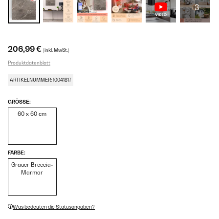
+3
206,99 €
(inkl. MwSt.)
Produktdatenblatt
ARTIKELNUMMER: 10041817
GRÖSSE:
60 x 60 cm
FARBE:
Grauer Breccia-
Marmor
Was bedeuten die Statusangaben?