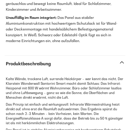
geräuschlos und bewegt keine Raumluft. Ideal für Schlafzimmer,
Kinderzimmer und Arbeitszimmer.
Unauffällig im Raum integriert:
Das Panel aus stabiler
Aluminiumkonstruktion mit hochwertigem Schutzlack ist für Wand-
oder Deckenmontage mit handelsüblichem Befestigungsmaterial
konzipiert. In Weiß, Schwarz oder Edelstahl-Optik fügt es sich in
moderne Einrichtungen ein, ohne aufzufallen.
Produktbeschreibung
Kalte Wände, trockene Luft, surrende Heizkörper – wer kennt das nicht. Der
Klarstein Wonderwall Santorini Smart macht damit Schluss: Das Infrarot-
Heizpanel mit 600 W wärmt Wohnzimmer, Büro oder Schlafzimmer lautlos
und ohne Luftbewegung – ganz so wie die Sonne, die Oberflächen und
Menschen direkt erwärmt, nicht die Luft.
Das Prinzip ist einfach und wirkungsvoll: Infrarote Wärmestrahlung heizt
direkt auf, ohne erst die Raumluft aufzuwärmen. Das Ergebnis spürst du
schon nach 2–3 Minuten – kein Vorheizen, kein Warten. Die
Energieeffizienzklasse A sorgt dafür, dass der Betrieb bis zu 50 % günstiger
ist als mit herkömmlichen Elektroheizungen.