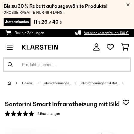
Bis zu 30 % Rabatt auf ausgewählte Produkte!
GROSSE RABATTE NUR 48H LANG!
11
26
39
Jetzt einkaufen
S
M
S
Flexible Zahlungen
Versandkostenfrei ab 100 €*
Heizen
Infrarotheizungen
Infrarotheizungen mit Bild
Santorini Smart Infrarotheizung mit Bild
13 Bewertungen