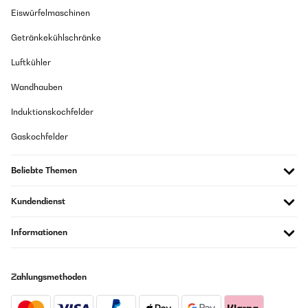
Eiswürfelmaschinen
Übersetzen
Getränkekühlschränke
Luftkühler
Wandhauben
Induktionskochfelder
Gaskochfelder
Beliebte Themen
Kundendienst
Informationen
Zahlungsmethoden