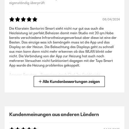
eigenständig überprüft
06/04/2024
Die Klarstein Santorini Smart sieht nicht nur gut aus auch die
Heizleistung ist perfekt.Beheizen damit mein Studio mit 20 qm.Habe
bereits verschiedene Infrarotheizungenverbaut aber diese ist eine der
Besten. Das einzige was ich bemängeln muss ist die App und das
Display an der Heizun. Die Beleuchtung des Displays geht zu schnell
aus man kann dann nicht mehr erkennen ob das WLAN blinkt oder
nicht. Die Verbindung von der App zur Heizung hat auch nach
mehreren Versuchen nicht funktioniert dagegen mit der Tuya Smart
App wurde die Heizung problemlos gekoppelt.
Amazon Benutzer – Bewertung durch Chal-Tec GmbH nicht
eigenständig überprüft
Alle Kundenbewertungen zeigen
27/10/2023
Schöne HeizungFunktioniert beTens
Kundenmeinungen aus anderen Ländern
Amazon Benutzer – Bewertung durch Chal-Tec GmbH nicht
eigenständig überprüft