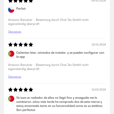
04/10/2025
19/10/2023
Parfait
Ich bin zufrieden damit, bisher funktioniert es so gut.Ich habe es vor ein
paar Tagen in meinem Badezimmer installiert. Es funktioniert gut,
Amazon Benutzer – Bewertung durch Chal-Tec GmbH nicht
zusammen mit der Luftfeuchtigkeit sorgt es für ausreichend Wärme im
eigenständig überprüft
gesamten Badezimmer.Ich habe die App heruntergeladen, die mit dem
Gerät geliefert wird. Sie hilft mir bei der Entscheidung, ob die
Übersetzen
Temperatur des Geräts hoch ist.Vom Design her gefällt es mir, da es zu
meinen weißen Wänden im Badezimmer passt. Es nimmt nicht viel
Platz ein.Es ist etwas schwer – aber ich hatte keine Probleme mit der
23/10/2024
Installation.Ich kann es empfehlen. Ich denke, es ist wichtig zu prüfen,
ob es zum Ort passt usw.
Calientan bien, cómodos de instalar, y se pueden configurar con
la app
Amazon Benutzer – Bewertung durch Chal-Tec GmbH nicht
eigenständig überprüft
Amazon Benutzer – Bewertung durch Chal-Tec GmbH nicht
eigenständig überprüft
Übersetzen
18/02/2023
Es wurde schnell geliefert . Sieht sehr elegant aus . Die Bedienung geht
auch schnell , einfach und reibungslos .bis es die gewünschte
13/03/2024
Temperatur erreicht soll man sich so damit rechnen ...ein Grad pro
Minute ungefähr ..beim Berührung bekommt man keine Verbrennung ,
Ya tuve un radiador de ellos no llegó fino y enseguida me lo
was für mich sehr praktisch war ,da ich baby habe
cambiaron..años más tarde he comprado dos de.esta marca y
estoy encantada tanto en su funcionalidad como es su estética.
Amazon Benutzer – Bewertung durch Chal-Tec GmbH nicht
Son perfectos
eigenständig überprüft