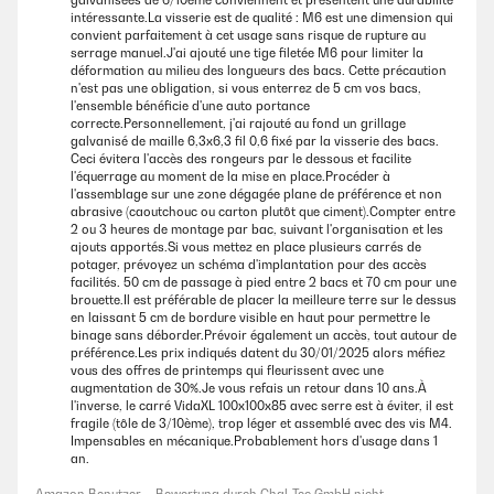
galvanisées de 6/10ème conviennent et présentent une durabilité
der teils scharfen Kanten. Die Teile lassen sich alle gut miteinander
intéressante.La visserie est de qualité : M6 est une dimension qui
verbinden Schrauben, Unterlegscheiben und Muttern sind
convient parfaitement à cet usage sans risque de rupture au
entsprechend dabei.Es ist auf jeden Fall praktischer, wenn man das
serrage manuel.J'ai ajouté une tige filetée M6 pour limiter la
Hochbeet zu zweit aufbaut, dann kann einer halten und einer
déformation au milieu des longueurs des bacs. Cette précaution
schrauben.Die Haltbarkeit kann ich noch nicht beurteilen, das
n'est pas une obligation, si vous enterrez de 5 cm vos bacs,
Hochbeet macht aber einen stabilen Eindruck. Kleiner Tipp:
l'ensemble bénéficie d'une auto portance
Kaninchendraht unten am Boden auslegen, damit die Wühlmäuse den
correcte.Personnellement, j'ai rajouté au fond un grillage
Weg nicht ins Hochbeet finden.Einen Punkt Abzug gibt es bei der
galvanisé de maille 6,3x6,3 fil 0,6 fixé par la visserie des bacs.
Bewertung, da ein paar Ecken vom Transport verbogen waren. Das hat
Ceci évitera l'accès des rongeurs par le dessous et facilite
für den Aufbau aber keine Relevanz gehabt.Die Lieferung erfolgte
l'équerrage au moment de la mise en place.Procéder à
schnell.
l'assemblage sur une zone dégagée plane de préférence et non
abrasive (caoutchouc ou carton plutôt que ciment).Compter entre
Amazon Benutzer – Bewertung durch Chal-Tec GmbH nicht
2 ou 3 heures de montage par bac, suivant l'organisation et les
eigenständig überprüft
ajouts apportés.Si vous mettez en place plusieurs carrés de
potager, prévoyez un schéma d'implantation pour des accès
facilités. 50 cm de passage à pied entre 2 bacs et 70 cm pour une
brouette.Il est préférable de placer la meilleure terre sur le dessus
21/02/2024
en laissant 5 cm de bordure visible en haut pour permettre le
Haben mittlerweile zwei dieser Hochbeete im Garten. Wer schonmal
binage sans déborder.Prévoir également un accès, tout autour de
einen Schraubendreher und Maulschlüssel in der Hand hatte, dürfte mit
préférence.Les prix indiqués datent du 30/01/2025 alors méfiez
dem Aufbau keine Schwierigkeiten haben. Die Anleitung war für mich
vous des offres de printemps qui fleurissent avec une
verständlich und nachvollziehbar.Ohne Füllung mit Erde ist die
augmentation de 30%.Je vous refais un retour dans 10 ans.À
Konstruktion etwas wackelig. Wir haben Sie daher aufgebaut, mit
l'inverse, le carré VidaXL 100x100x85 avec serre est à éviter, il est
Noppenfolie ausgekleidet, Kaninchendraht und Kiesel gegen
fragile (tôle de 3/10ème), trop léger et assemblé avec des vis M4.
Schädlinge am Boden ausgelegt und dann gleich mit Erde befüllt.Das
Impensables en mécanique.Probablement hors d'usage dans 1
Hochbeet bringt eine angenehme Arbeitshöhe zur Aussaat und Ernte.
an.
Wir pflanzen Salatköpfe, Gurken und Erdbeeren und das hat bisher gut