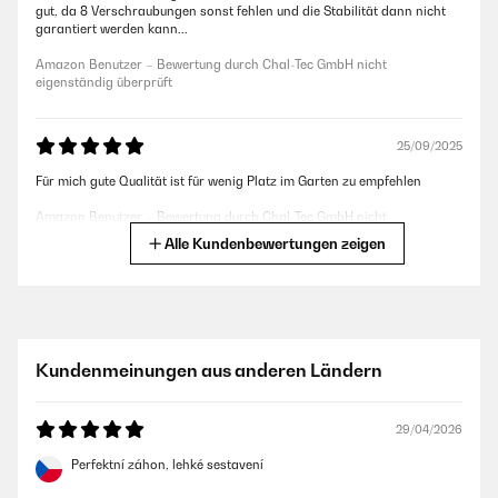
gut, da 8 Verschraubungen sonst fehlen und die Stabilität dann nicht
garantiert werden kann...
Amazon Benutzer – Bewertung durch Chal-Tec GmbH nicht
eigenständig überprüft
25/09/2025
Für mich gute Qualität ist für wenig Platz im Garten zu empfehlen
Amazon Benutzer – Bewertung durch Chal-Tec GmbH nicht
eigenständig überprüft
Alle Kundenbewertungen zeigen
26/05/2025
Ein schönes Design und es hat die richtige Höhe.Das zusammen bauen
ist sehr Einfach. Viele Schrauben. Es hätte etwas breiter sein können
Kundenmeinungen aus anderen Ländern
Amazon Benutzer – Bewertung durch Chal-Tec GmbH nicht
eigenständig überprüft
29/04/2026
Perfektní záhon, lehké sestavení
12/04/2025