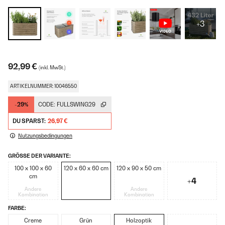
+3
92,99 €
(inkl. MwSt.)
ARTIKELNUMMER: 10046550
-29%
CODE:
FULLSWING29
DU SPARST:
26,97 €
Nutzungsbedingungen
GRÖSSE DER VARIANTE:
100 x 100 x 60
120 x 60 x 60 cm
120 x 90 x 50 cm
cm
+4
Andere
Andere
Kombination
Kombination
FARBE:
Creme
Grün
Holzoptik