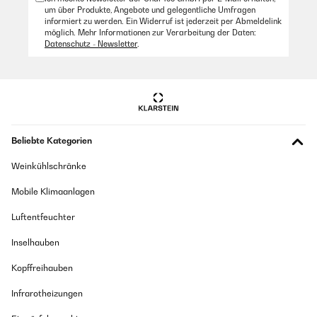
elevado y no a ras de suelo.El montaje es muy sencillo, no
wieder bestellen.
um über Produkte, Angebote und gelegentliche Umfragen
presenta problema alguno,
informiert zu werden. Ein Widerruf ist jederzeit per Abmeldelink
Amazon Benutzer – Bewertung durch Chal-Tec GmbH nicht
möglich. Mehr Informationen zur Verarbeitung der Daten:
Amazon Benutzer – Bewertung durch Chal-Tec GmbH nicht
eigenständig überprüft
Datenschutz - Newsletter
.
eigenständig überprüft
Übersetzen
Beliebte Kategorien
Weinkühlschränke
Mobile Klimaanlagen
Luftentfeuchter
Inselhauben
Kopffreihauben
Infrarotheizungen