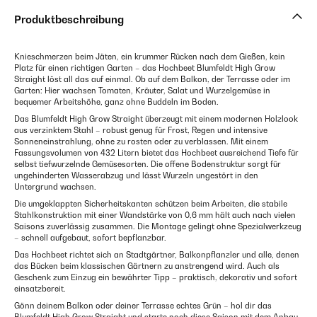
Produktbeschreibung
Knieschmerzen beim Jäten, ein krummer Rücken nach dem Gießen, kein
Platz für einen richtigen Garten – das Hochbeet Blumfeldt High Grow
Straight löst all das auf einmal. Ob auf dem Balkon, der Terrasse oder im
Garten: Hier wachsen Tomaten, Kräuter, Salat und Wurzelgemüse in
bequemer Arbeitshöhe, ganz ohne Buddeln im Boden.
Das Blumfeldt High Grow Straight überzeugt mit einem modernen Holzlook
aus verzinktem Stahl – robust genug für Frost, Regen und intensive
Sonneneinstrahlung, ohne zu rosten oder zu verblassen. Mit einem
Fassungsvolumen von 432 Litern bietet das Hochbeet ausreichend Tiefe für
selbst tiefwurzelnde Gemüsesorten. Die offene Bodenstruktur sorgt für
ungehinderten Wasserabzug und lässt Wurzeln ungestört in den
Untergrund wachsen.
Die umgeklappten Sicherheitskanten schützen beim Arbeiten, die stabile
Stahlkonstruktion mit einer Wandstärke von 0,6 mm hält auch nach vielen
Saisons zuverlässig zusammen. Die Montage gelingt ohne Spezialwerkzeug
– schnell aufgebaut, sofort bepflanzbar.
Das Hochbeet richtet sich an Stadtgärtner, Balkonpflanzler und alle, denen
das Bücken beim klassischen Gärtnern zu anstrengend wird. Auch als
Geschenk zum Einzug ein bewährter Tipp – praktisch, dekorativ und sofort
einsatzbereit.
Gönn deinem Balkon oder deiner Terrasse echtes Grün – hol dir das