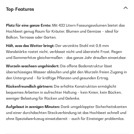
Top-Features
Platz für eine ganze Ernte:
Mit 432 Litern Fassungsvolumen bietet das
Hochbeet genug Raum für Kräuter, Blumen und Gemüse – ideal für
Balkon, Terrasse oder Garten.
Hält, was das Wetter bringt:
Der verzinkte Stahl mit 0,6 mm
Wandstärke rostet nicht, verblasst nicht und übersteht Frost, Regen
und Sommerhitze gleichermaßen – das ganze Jahr draußen einsetzbar.
Wurzeln wachsen ungehindert:
Die offene Bodenstruktur lässt
überschüssiges Wasser ablaufen und gibt den Wurzeln freien Zugang in
den Untergrund – für kräftige Pflanzen und gesunden Ertrag.
Rückenfreundlich gärtnern:
Die erhöhte Konstruktion ermöglicht
bequemes Arbeiten in aufrechter Haltung – kein Knien, kein Bücken,
weniger Belastung für Rücken und Gelenke.
Aufgebaut in wenigen Minuten:
Dank umgeklappter Sicherheitskanten
und einer durchdachten Steckverbindung ist das Hochbeet schnell und
ohne Spezialwerkzeug einsatzbereit – auch für Einsteiger problemlos.