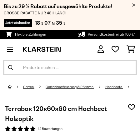
Bis zu 29 % Rabatt auf ausgewählte Produkte!
GROSSE RABATTE NUR 48H LANG!
18
07
34
Jetzt einkaufen
S
M
S
Flexible Zahlungen
Versandkostenfrei ab 100 €*
Garten
Gartenbewässerung & Pflanzen
Hochbeete
Terrabox 120x60x60 cm Hochbeet
Holzoptik
14 Bewertungen