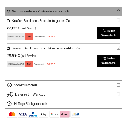
Auch in anderen Zuständen erhältlich
Kaufen Sie dieses Produkt in gutem Zustand
83,99 €
(inkl. MwSt.)
In den
Warenkorb
FULLSWING29
-29%
Du sparst:
24,36 €
Kaufen Sie dieses Produkt in akzeptablem Zustand
79,99 €
(inkl. MwSt.)
In den
Warenkorb
FULLSWING29
-29%
Du sparst:
23,20 €
Sofort lieferbar
Lieferzeit: 1 Werktag
14 Tage Rückgaberecht