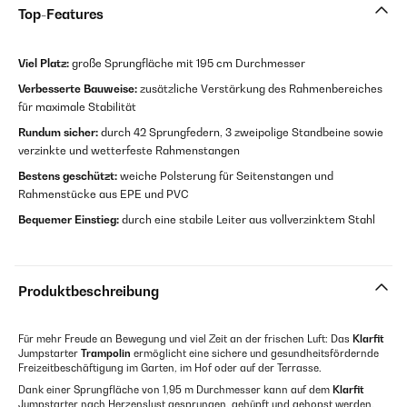
Top-Features
Viel Platz:
große Sprungfläche mit 195 cm Durchmesser
Verbesserte Bauweise:
zusätzliche Verstärkung des Rahmenbereiches
für maximale Stabilität
Rundum sicher:
durch 42 Sprungfedern, 3 zweipolige Standbeine sowie
verzinkte und wetterfeste Rahmenstangen
Bestens geschützt:
weiche Polsterung für Seitenstangen und
Rahmenstücke aus EPE und PVC
Bequemer Einstieg:
durch eine stabile Leiter aus vollverzinktem Stahl
Produktbeschreibung
Für mehr Freude an Bewegung und viel Zeit an der frischen Luft: Das
Klarfit
Jumpstarter
Trampolin
ermöglicht eine sichere und gesundheitsfördernde
Freizeitbeschäftigung im Garten, im Hof oder auf der Terrasse.
Dank einer Sprungfläche von 1,95 m Durchmesser kann auf dem
Klarfit
Jumpstarter nach Herzenslust gesprungen, gehüpft und gehopst werden,