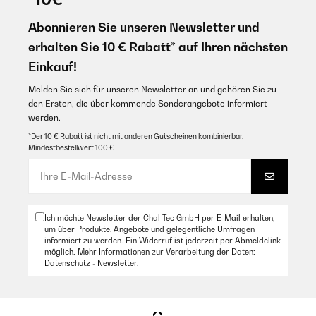
recht einfach! Wirkt insgesamt sehr stabil. Auch als ich zusammen mit
Kind gehüpft bin! Wirklich ein tolles Trampolin - auch optisch
vernünftig.....!
Abonnieren Sie unseren Newsletter und
Amazon Benutzer – Bewertung durch Chal-Tec GmbH nicht
eigenständig überprüft
erhalten Sie 10 € Rabatt* auf Ihren nächsten
Amazon Benutzer – Bewertung durch Chal-Tec GmbH nicht
eigenständig überprüft
Übersetzen
Einkauf!
Melden Sie sich für unseren Newsletter an und gehören Sie zu
05/12/2024
21/09/2020
den Ersten, die über kommende Sonderangebote informiert
No nos ha defraudado. Es resistente.
werden.
Tolles Trampolin! Meine Nicht hat riesen Spaß! Super Preis-
/Leistungsverhältnis. Lediglich die Bauanleitung war etwas verwirrend!
*Der 10 € Rabatt ist nicht mit anderen Gutscheinen kombinierbar.
Amazon Benutzer – Bewertung durch Chal-Tec GmbH nicht
Mindestbestellwert 100 €.
Amazon Benutzer – Bewertung durch Chal-Tec GmbH nicht
eigenständig überprüft
eigenständig überprüft
Übersetzen
01/12/2024
Ich möchte Newsletter der Chal-Tec GmbH per E-Mail erhalten,
um über Produkte, Angebote und gelegentliche Umfragen
Ha venido muy bien empacada, tiene buenas medidas de
informiert zu werden. Ein Widerruf ist jederzeit per Abmeldelink
seguridad y el montaje es fácil.
möglich. Mehr Informationen zur Verarbeitung der Daten:
Datenschutz - Newsletter
.
Amazon Benutzer – Bewertung durch Chal-Tec GmbH nicht
eigenständig überprüft
Übersetzen