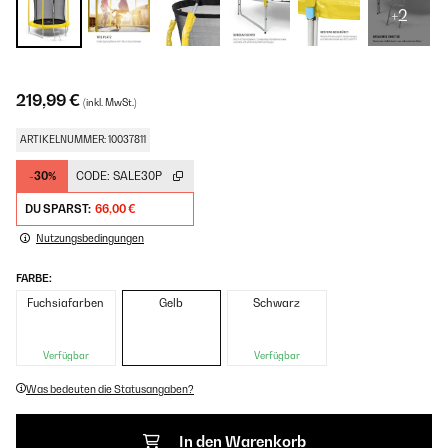
+2
219,99 €
(inkl. MwSt.)
ARTIKELNUMMER: 10037811
-30%
CODE:
SALE30P
DU SPARST:
66,00 €
Nutzungsbedingungen
FARBE:
Fuchsiafarben
Gelb
Schwarz
Verfügbar
Verfügbar
Was bedeuten die Statusangaben?
In den Warenkorb