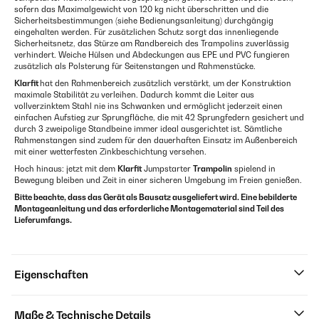
sofern das Maximalgewicht von 120 kg nicht überschritten und die
Sicherheitsbestimmungen (siehe Bedienungsanleitung) durchgängig
eingehalten werden. Für zusätzlichen Schutz sorgt das innenliegende
Sicherheitsnetz, das Stürze am Randbereich des Trampolins zuverlässig
verhindert. Weiche Hülsen und Abdeckungen aus EPE und PVC fungieren
zusätzlich als Polsterung für Seitenstangen und Rahmenstücke.
Klarfit
hat den Rahmenbereich zusätzlich verstärkt, um der Konstruktion
maximale Stabilität zu verleihen. Dadurch kommt die Leiter aus
vollverzinktem Stahl nie ins Schwanken und ermöglicht jederzeit einen
einfachen Aufstieg zur Sprungfläche, die mit 42 Sprungfedern gesichert und
durch 3 zweipolige Standbeine immer ideal ausgerichtet ist. Sämtliche
Rahmenstangen sind zudem für den dauerhaften Einsatz im Außenbereich
mit einer wetterfesten Zinkbeschichtung versehen.
Hoch hinaus: jetzt mit dem
Klarfit
Jumpstarter
Trampolin
spielend in
Bewegung bleiben und Zeit in einer sicheren Umgebung im Freien genießen.
Bitte beachte, dass das Gerät als Bausatz ausgeliefert wird. Eine bebilderte
Montageanleitung und das erforderliche Montagematerial sind Teil des
Lieferumfangs.
Eigenschaften
Maße & Technische Details