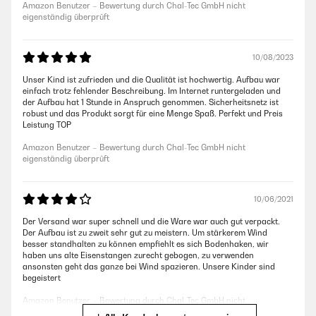
Amazon Benutzer – Bewertung durch Chal-Tec GmbH nicht
eigenständig überprüft
10/08/2023
Unser Kind ist zufrieden und die Qualität ist hochwertig. Aufbau war
einfach trotz fehlender Beschreibung. Im Internet runtergeladen und
der Aufbau hat 1 Stunde in Anspruch genommen. Sicherheitsnetz ist
robust und das Produkt sorgt für eine Menge Spaß. Perfekt und Preis
Leistung TOP
Amazon Benutzer – Bewertung durch Chal-Tec GmbH nicht
eigenständig überprüft
10/06/2021
Der Versand war super schnell und die Ware war auch gut verpackt.
Der Aufbau ist zu zweit sehr gut zu meistern. Um stärkerem Wind
besser standhalten zu können empfiehlt es sich Bodenhaken, wir
haben uns alte Eisenstangen zurecht gebogen, zu verwenden
ansonsten geht das ganze bei Wind spazieren. Unsere Kinder sind
begeistert
Amazon Benutzer – Bewertung durch Chal-Tec GmbH nicht
eigenständig überprüft