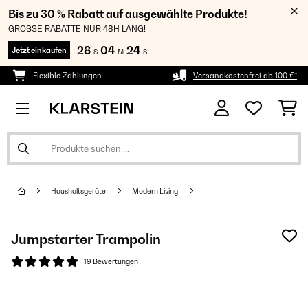
Bis zu 30 % Rabatt auf ausgewählte Produkte!
GROSSE RABATTE NUR 48H LANG!
28
04
23
Jetzt einkaufen
S
M
S
Flexible Zahlungen
Versandkostenfrei ab 100 €*
Haushaltsgeräte
Modern Living
Jumpstarter Trampolin
19 Bewertungen