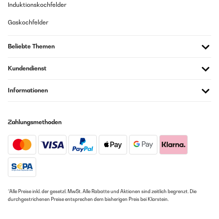
was slightly damaged I think they may have fallen out. The
Induktionskochfelder
assembly instructions are however readily downloadable from
the Klarfit QR code on the box.
Gaskochfelder
Amazon Benutzer – Bewertung durch Chal-Tec GmbH nicht
eigenständig überprüft
Beliebte Themen
Übersetzen
Kundendienst
Informationen
Zahlungsmethoden
*Alle Preise inkl. der gesetzl. MwSt. Alle Rabatte und Aktionen sind zeitlich begrenzt. Die
durchgestrichenen Preise entsprechen dem bisherigen Preis bei Klarstein.