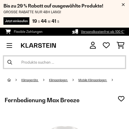
Bis zu 29 % Rabatt auf ausgewählte Produkte!
GROSSE RABATTE NUR 48H LANG!
19
44
39
Jetzt einkaufen
S
M
S
Flexible Zahlungen
Versandkostenfrei ab 100 €*
Klimageräte
Klimaanlagen
Mobile Klimaanlagen
Fernbedienung Max Breeze