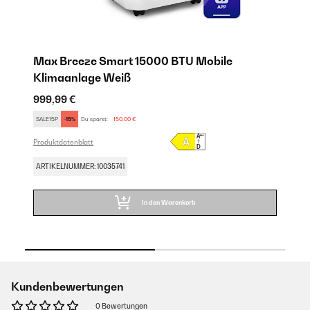
Max Breeze Smart 15000 BTU Mobile
M
Klimaanlage Weiß
K
999,99 €
99
SALE15P
-15%
Du sparst:
150,00 €
SA
Produktdatenblatt
Pro
ARTIKELNUMMER: 10035741
AR
In den Warenkorb
Kundenbewertungen
0 Bewertungen