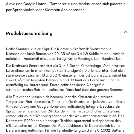
Alexa und Google Home – Temperatur und Modus lassen sich jederzeit
per Sprachbefehl oder Klarstein App anpassen.
Produktbeschreibung
Heiße Sommer, kühler Kopf: Die Klarstein Kraftwerk Smart mobile
Klimaanlage kühlt Räume von 20–35 m² mit 3,4 kW Kühlleistung – einfach
aufstellen, Fensterkit einsetzen, fertig. Keine Montage, kein Handwerker.
Die Kraftwerk Smart arbeitet als 3-in-1-Gerät: Klimaanlage, Ventilator und
Luftentfeuchter in einem kompakten Standgerät. Die Temperatur lässt sich
stufenweise zwischen 18 und 32 °C einstellen, der Luftdurchsatz erreicht bis
zu 410 m³/h. Im leisesten Betrieb mit 50 dB läuft das Gerät auch nachts
unauffällig im Hintergrund. Energieeffizienzklasse A sorgt für
stromsparenden Betrieb – selbst bei Dauerlauf über den ganzen Sommer.
Alle Funktionen lassen sich bequem über die Klarstein App steuern:
Temperatur, Betriebsmodus, Timer und Gerätestatus – jederzeit, von überall.
Amazon Alexa und Google Home sind vollständig integriert, sodass ein
Sprachbefehl genügt. Der 24-Stunden-Timer mit stündlicher Einstellung
ermöglicht es, die Wohnung schon vor der Ankunft herunterzukühlen. Das
Kältemittel R290 hat ein geringes Treibhauspotenzial und gehört zu den
effizientesten seiner Klasse. Der Ablaufschlauch für Dauerbetrieb ist im
Lieferumfang enthalten. Für die Fernbedienung wird eine CR2032-Batterie