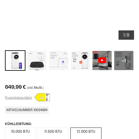
1/9
+4
649,99 €
(inkl. MwSt.)
Produktdatenblatt
ARTIKELNUMMER: 10034664
KÜHLLEISTUNG:
10.000 BTU
11.500 BTU
12.000 BTU