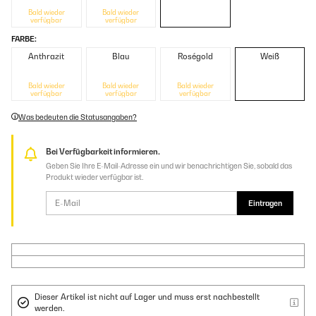
Bald wieder
Bald wieder
verfügbar
verfügbar
FARBE:
Anthrazit
Blau
Roségold
Weiß
Bald wieder
Bald wieder
Bald wieder
verfügbar
verfügbar
verfügbar
Was bedeuten die Statusangaben?
Bei Verfügbarkeit informieren.
Geben Sie Ihre E-Mail-Adresse ein und wir benachrichtigen Sie, sobald das
Produkt wieder verfügbar ist.
Eintragen
Dieser Artikel ist nicht auf Lager und muss erst nachbestellt
werden.