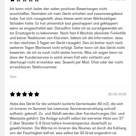
Ich kann mich leider den vielen positiven Bewertungen nicht
anschließen. Nachdem ich mein Gerät erhalten und zusammengebaut
habe, hat sich rausgestellt, dass dieses wohl einen Werksseitigen
Schaden hatte. Es hat unheimlich laut gescheppert und geklappert
wenn es eingeschaltet war. Daraufhin habe ich es zurückgesendet um
ein Ersatzgerät zu bekommen. Nach fast 4 Wochen absoluter Funkstille
und keiner Reaktionen von Klarstein, bekam ich die Information, dass
in den nächsten 3 Tagen ein Gerät rausgeht. Das ist bisher auch nach
weiteren Tagen Wartezeit nicht erfolgt. Daher kann ich das Gerät nicht
bewerten, da ich es noch nicht testen konnte. Was ich sagen kann ist,
dass der Kundenservice in solch einem Fall sehr schlecht und
überhaupt nicht erreichbar war. Sowohl per Mail, Chat oder der nicht
erreichbaren Telefonnummer.
Tom
28/06/2026
Habe das Gerät für die schlecht isolierte Gartenlaube (40 m2), die sich
im Inneren im Sommer bei intensiver Sonneneinstrahlung schnell
aufheizt, gekauft. Zu- und Abluft werden über Kernbohrungen Ost- und
Westseite geführt. Die Anlage schafft selbst bei extremer Hitze von 37°
C über Stunden 5-6 Grad tiefere Innentemperatur dauerhaft zu
gewährleisten. Die Wärme im Inneren des Raumes ist durch die Kühlung
von der Feuchtigkeit befreit, was selbst bei 30 Grad angenehm ist.