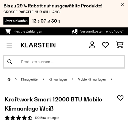
Bis zu 29 % Rabatt auf ausgewählte Produkte!
GROSSE RABATTE NUR 48H LANG!
13
07
29
Jetzt einkaufen
S
M
S
Flexible Zahlungen
Versandkostenfrei ab 100 €*
Klimageräte
Klimaanlagen
Mobile Klimaanlagen
Kraftwerk Smart 12000 BTU Mobile
Klimaanlage Weiß
120 Bewertungen