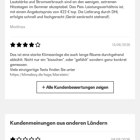
Lautstärke und Stromverbrauch sind an den wenigen, extremen
Hitzetagen im Sommer akzeptabel. Das Peis-Leistungsverhältnis ist,
mit einem Angebotspreis von 422 € top. Die Lieferung durch DHL
erfolgte schnell und fachgerecht (Gerät senkrecht stehend!)
Matthias
13/08/2025
Das ist eine starke Klimaanlage die auch lange Räume durchgehend
abkühlt. Nicht nur ein "bisschen", oder "gefühlt" sondern ganz konkret
gemessen.
Viele einzigartige Tests finden Sie unter
https://klimaboy.de/tags/klarstein/
Christoph
Alle Kundenbewertungen zeigen
13/08/2025
Macht was es soll! Hab das Klimagerät fürs Schlafzimmer gekauft, und
bin absolut zufrieden. Benutze nicht die WLAN Funktion mit App, da ich
Kundenmeinungen aus anderen Ländern
nicht von unterwegs oder so das Gerät einschalten muss. Funktion und
Aufbau sind kinderleicht! Die Lautstärke stört uns nicht, da wir fast
immer mit Oropax schlafen. Hatte es auch schon im Wohnzimmer
stehen, und beim Fernsehen war es nicht sehr störend. Dass ein
04/08/2026