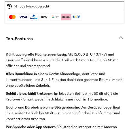
14 Tage Rückgaberecht
Top-Features
Kühlt auch große Räume zuverlässig:
Mit 12.000 BTU / 3,4 kW und
Energieeffizienzklasse A kühlt die Kraftwerk Smart Räume bis 56 m²
effizient und stromsparend.
Alles Raumklima in einem Gerät:
Klimaanlage, Ventilator und
Luftentfeuchter – die 3-in-1-Funktion deckt das gesamte Raumklima ab,
ohne zusätzliches Zubehör.
Schläft leise, kühlt trotzdem:
Im leisesten Betrieb mit 50 dB stört die
Kraftwerk Smart weder im Schlafzimmer noch im Homeoffice.
Nacht- und Bürobetrieb ohne Störgeräusche:
Der Geräuschpegel liegt
im leisesten Betrieb bei 50 dB – ruhig genug für das Schlafzimmer und
konzentriertes Arbeiten.
Per Sprache oder App steuern:
Vollständige Integration mit Amazon