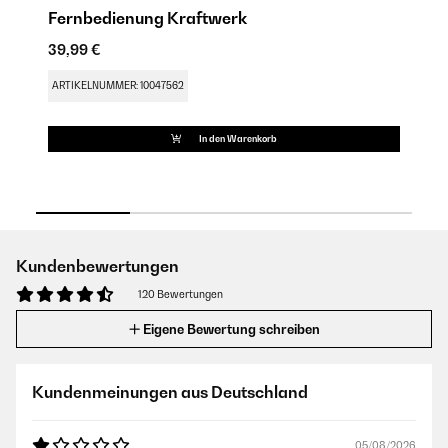
Fernbedienung Kraftwerk
A
39,99 €
49
ARTIKELNUMMER: 10047562
AR
In den Warenkorb
Kundenbewertungen
120 Bewertungen
Eigene Bewertung schreiben
Kundenmeinungen aus Deutschland
05/08/2026