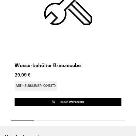
Wasserbehälter Breezecube
K
29,99 €
14
ARTIKELNUMMER: 10048770
AR
In den Warenkorb