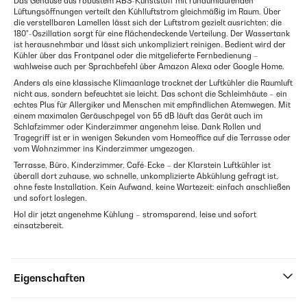
Das Gehäuse aus robustem ABS-Kunststoff mit rundumlaufenden
Lüftungsöffnungen verteilt den Kühlluftstrom gleichmäßig im Raum. Über
die verstellbaren Lamellen lässt sich der Luftstrom gezielt ausrichten; die
180°-Oszillation sorgt für eine flächendeckende Verteilung. Der Wassertank
ist herausnehmbar und lässt sich unkompliziert reinigen. Bedient wird der
Kühler über das Frontpanel oder die mitgelieferte Fernbedienung –
wahlweise auch per Sprachbefehl über Amazon Alexa oder Google Home.
Anders als eine klassische Klimaanlage trocknet der Luftkühler die Raumluft
nicht aus, sondern befeuchtet sie leicht. Das schont die Schleimhäute – ein
echtes Plus für Allergiker und Menschen mit empfindlichen Atemwegen. Mit
einem maximalen Geräuschpegel von 55 dB läuft das Gerät auch im
Schlafzimmer oder Kinderzimmer angenehm leise. Dank Rollen und
Tragegriff ist er in wenigen Sekunden vom Homeoffice auf die Terrasse oder
vom Wohnzimmer ins Kinderzimmer umgezogen.
Terrasse, Büro, Kinderzimmer, Café-Ecke – der Klarstein Luftkühler ist
überall dort zuhause, wo schnelle, unkomplizierte Abkühlung gefragt ist,
ohne feste Installation. Kein Aufwand, keine Wartezeit: einfach anschließen
und sofort loslegen.
Hol dir jetzt angenehme Kühlung – stromsparend, leise und sofort
einsatzbereit.
Eigenschaften