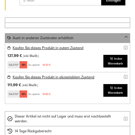
Eintragen
Auch in anderen Zuständen erhältlich
Kaufen Sie dieses Produkt in gutem Zustand
127,99 €
(inkl. MwSt.)
In den
Warenkorb
SALE15P
-15%
Du sparst:
19,20 €
Kaufen Sie dieses Produkt in akzeptablem Zustand
111,99 €
(inkl. MwSt.)
In den
Warenkorb
SALE15P
-15%
Du sparst:
16,80 €
Dieser Artikel ist nicht auf Lager und muss erst nachbestellt
werden.
14 Tage Rückgaberecht