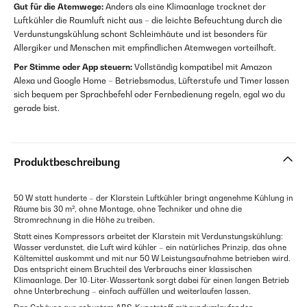
Gut für die Atemwege:
Anders als eine Klimaanlage trocknet der
Luftkühler die Raumluft nicht aus – die leichte Befeuchtung durch die
Verdunstungskühlung schont Schleimhäute und ist besonders für
Allergiker und Menschen mit empfindlichen Atemwegen vorteilhaft.
Per Stimme oder App steuern:
Vollständig kompatibel mit Amazon
Alexa und Google Home – Betriebsmodus, Lüfterstufe und Timer lassen
sich bequem per Sprachbefehl oder Fernbedienung regeln, egal wo du
gerade bist.
Produktbeschreibung
50 W statt hunderte – der Klarstein Luftkühler bringt angenehme Kühlung in
Räume bis 30 m², ohne Montage, ohne Techniker und ohne die
Stromrechnung in die Höhe zu treiben.
Statt eines Kompressors arbeitet der Klarstein mit Verdunstungskühlung:
Wasser verdunstet, die Luft wird kühler – ein natürliches Prinzip, das ohne
Kältemittel auskommt und mit nur 50 W Leistungsaufnahme betrieben wird.
Das entspricht einem Bruchteil des Verbrauchs einer klassischen
Klimaanlage. Der 10-Liter-Wassertank sorgt dabei für einen langen Betrieb
ohne Unterbrechung – einfach auffüllen und weiterlaufen lassen.