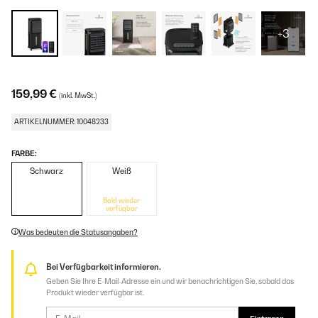
+3
159,99 €
(inkl. MwSt.)
ARTIKELNUMMER: 10048233
FARBE:
Schwarz
Weiß
Bald wieder
verfügbar
Was bedeuten die Statusangaben?
Bei Verfügbarkeit informieren.
Geben Sie Ihre E-Mail-Adresse ein und wir benachrichtigen Sie, sobald das
Produkt wieder verfügbar ist.