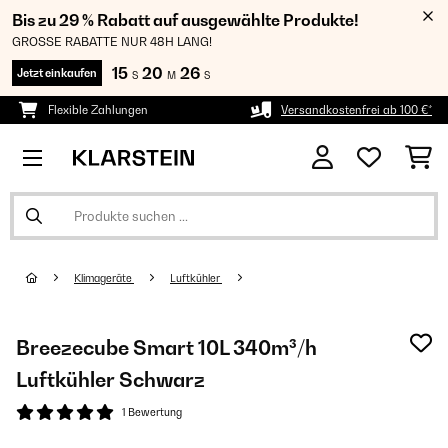
Bis zu 29 % Rabatt auf ausgewählte Produkte!
GROSSE RABATTE NUR 48H LANG!
15
20
25
Jetzt einkaufen
S
M
S
Flexible Zahlungen
Versandkostenfrei ab 100 €*
Klimageräte
Luftkühler
Breezecube Smart 10L 340m³/h
Luftkühler Schwarz
1 Bewertung