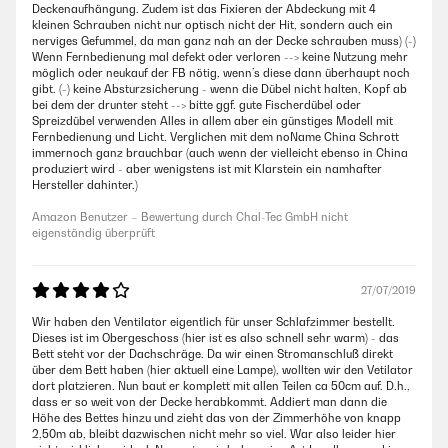
Deckenaufhängung. Zudem ist das Fixieren der Abdeckung mit 4
kleinen Schrauben nicht nur optisch nicht der Hit, sondern auch ein
nerviges Gefummel, da man ganz nah an der Decke schrauben muss) (-)
Wenn Fernbedienung mal defekt oder verloren --> keine Nutzung mehr
möglich oder neukauf der FB nötig, wenn’s diese dann überhaupt noch
gibt. (-) keine Absturzsicherung - wenn die Dübel nicht halten, Kopf ab
bei dem der drunter steht --> bitte ggf. gute Fischerdübel oder
Spreizdübel verwenden Alles in allem aber ein günstiges Modell mit
Fernbedienung und Licht. Verglichen mit dem noName China Schrott
immernoch ganz brauchbar (auch wenn der vielleicht ebenso in China
produziert wird - aber wenigstens ist mit Klarstein ein namhafter
Hersteller dahinter.)
Amazon Benutzer – Bewertung durch Chal-Tec GmbH nicht
eigenständig überprüft
27/07/2019
Wir haben den Ventilator eigentlich für unser Schlafzimmer bestellt.
Dieses ist im Obergeschoss (hier ist es also schnell sehr warm) - das
Bett steht vor der Dachschräge. Da wir einen Stromanschluß direkt
über dem Bett haben (hier aktuell eine Lampe), wollten wir den Vetilator
dort platzieren. Nun baut er komplett mit allen Teilen ca 50cm auf. D.h.,
dass er so weit von der Decke herabkommt. Addiert man dann die
Höhe des Bettes hinzu und zieht das von der Zimmerhöhe von knapp
2,50m ab, bleibt dazwischen nicht mehr so viel. War also leider hier