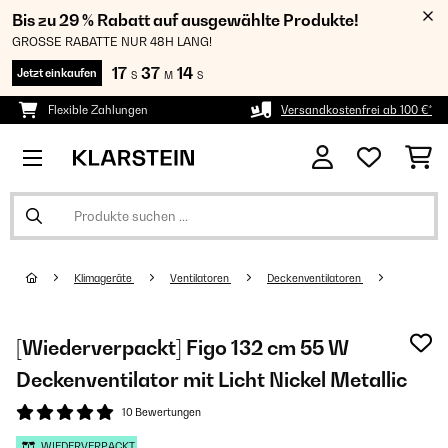
Bis zu 29 % Rabatt auf ausgewählte Produkte!
GROSSE RABATTE NUR 48H LANG!
17
37
14
Jetzt einkaufen
S
M
S
Flexible Zahlungen
Versandkostenfrei ab 100 €*
Klimageräte
Ventilatoren
Deckenventilatoren
[Wiederverpackt] Figo 132 cm 55 W
Deckenventilator mit Licht Nickel Metallic
10 Bewertungen
WIEDERVERPACKT