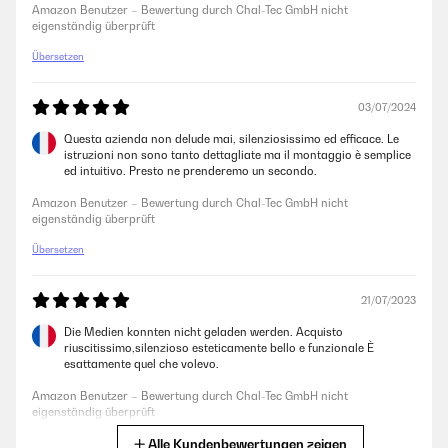
E14 Fassungen kamen gleich noch über Alexa steuerbare und
Amazon Benutzer – Bewertung durch Chal-Tec GmbH nicht
dimmbare Leuchtmittel. Kurz eingerichtet und einfach genial. Das
eigenständig überprüft
Design von dem Propeller ist auch angenehm. Sieht halt nicht
altmodisch und kitschig aus wie in Amerika, sondern durch die drei
Übersetzen
Rotoren sehr modern. Werde demnächst noch mehr bestellen und
verbauen.
03/07/2024
Amazon Benutzer – Bewertung durch Chal-Tec GmbH nicht
eigenständig überprüft
Questa azienda non delude mai, silenziosissimo ed efficace. Le
istruzioni non sono tanto dettagliate ma il montaggio è semplice
ed intuitivo. Presto ne prenderemo un secondo.
Amazon Benutzer – Bewertung durch Chal-Tec GmbH nicht
eigenständig überprüft
Übersetzen
21/07/2023
Die Medien konnten nicht geladen werden. Acquisto
riuscitissimo,silenzioso esteticamente bello e funzionale È
esattamente quel che volevo.
Amazon Benutzer – Bewertung durch Chal-Tec GmbH nicht
eigenständig überprüft
Alle Kundenbewertungen zeigen
Übersetzen