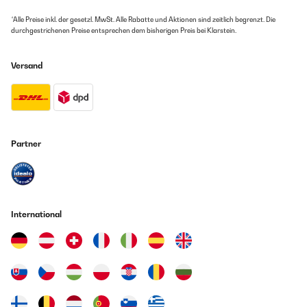
l’aria calda verso il basso in caso di clima freddo ’ senso
*Alle Preise inkl. der gesetzl. MwSt. Alle Rabatte und Aktionen sind zeitlich begrenzt. Die
antiorario: produce fresche correnti d’aria in caso di caldo ’
durchgestrichenen Preise entsprechen dem bisherigen Preis bei Klarstein.
lampada con vetro smerigliato ’ montatura lampadina: E27 ’
installazione fisse alla linea di corrente ’ alimentazione: 220-240
V~ / 50-60 Hz ’ alimentazione telecomando: 2 x batterie AAA
Versand
(non incluse) Dimensioni: ’ dimensioni: ca. 132 x 40 cm (ØxA) ’
diametro lampadario: 20 cm ’ peso: ca. 8,5 kg Dopo averlo
testato per bene, il processo di montaggio non richiede
particolari doti, in quanto basterà seguire il manuale utente, e
devo dire che è complessivamente davvero un ottimo prodotto.
Le caratteristiche interessanti sono molteplici, ad esempio
possiamo salvare gli spazi ed usarlo quindi anche come
lampadario, sia contemporaneamente alla funzione ventilatore e
Partner
sia indipendentemente da questa, controllando e impostando il
tutto dal telecomando. Un accessorio quindi completo, che
sarebbe stato ancora più smart se lo si poteva controllare da
remoto direttamente dallo smartphone, magari tramite app
dedicata, così da poter impostare anche accensione e
spegnimento programmato. Tuttavia al costo di soli 140 euro
International
circa è una soluzione più che valida ed è per questo che vi
consigliamo l’acquisto direttamente qui su amazon o sul sito
ufficiale del rivenditore electronic-star che ringraziamo per
averci concesso l’opportunità di provare questo prodotto. Vi
invitiamo inoltre a visitare il sito menzionato sopra in quanto
sono presenti diverse soluzioni tecnologiche che speriamo di
recensire per voi il prima possibile.
Amazon Benutzer – Bewertung durch Chal-Tec GmbH nicht