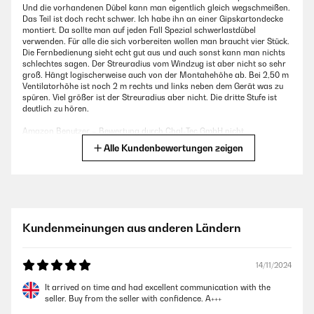
Und die vorhandenen Dübel kann man eigentlich gleich wegschmeißen.
Das Teil ist doch recht schwer. Ich habe ihn an einer Gipskartondecke
montiert. Da sollte man auf jeden Fall Spezial schwerlastdübel
verwenden. Für alle die sich vorbereiten wollen man braucht vier Stück.
Die Fernbedienung sieht echt gut aus und auch sonst kann man nichts
schlechtes sagen. Der Streuradius vom Windzug ist aber nicht so sehr
groß. Hängt logischerweise auch von der Montahehöhe ab. Bei 2,50 m
Ventilatorhöhe ist noch 2 m rechts und links neben dem Gerät was zu
spüren. Viel größer ist der Streuradius aber nicht. Die dritte Stufe ist
deutlich zu hören.
Amazon Benutzer – Bewertung durch Chal-Tec GmbH nicht
eigenständig überprüft
Alle Kundenbewertungen zeigen
28/05/2019
Ein wenig ausführlicher: Vorbereitung: In der Anleitung wird auf 100kg
Traglast in der Decke hingewiesen. Dies scheint mir recht
Kundenmeinungen aus anderen Ländern
überdimensioniert, da es kaum normale Dübel gibt, die das
garantieren. Erst recht nicht in einer Leichtbaudecke. Egal, vernünftige
Hohlraumdübel gehen auch. Das Gerät ist an sich ca 8 kg schwer. Also
kein Problem. Anbau dauerte ca. eine Stunde (alleine). Aufpassen beim
14/11/2024
Anbau dass keine Kabel einklemmen, ansonsten ein wenig Fummelei,
aber doch recht einfach. Betrieb: Erstes fiel auf, dass das Teil sehr leise
It arrived on time and had excellent communication with the
ist. Aus den Staaten kenne ich einige Geräte, aber das ist richtig leise.
seller. Buy from the seller with confidence. A+++
Windzug ist gut spürbar, sogar schon auf der kleinste Stufe. In die zwei