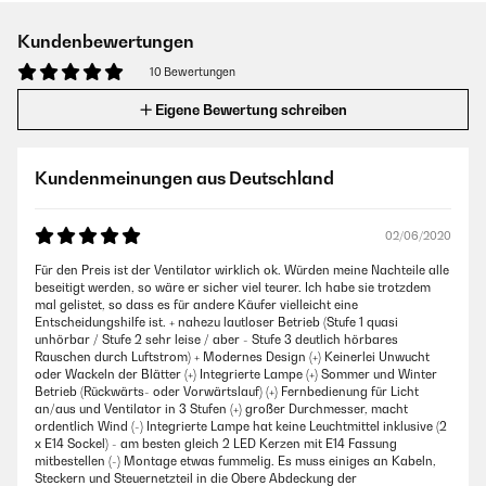
Kundenbewertungen
10 Bewertungen
Eigene Bewertung schreiben
Kundenmeinungen aus Deutschland
02/06/2020
Für den Preis ist der Ventilator wirklich ok. Würden meine Nachteile alle
beseitigt werden, so wäre er sicher viel teurer. Ich habe sie trotzdem
mal gelistet, so dass es für andere Käufer vielleicht eine
Entscheidungshilfe ist. + nahezu lautloser Betrieb (Stufe 1 quasi
unhörbar / Stufe 2 sehr leise / aber - Stufe 3 deutlich hörbares
Rauschen durch Luftstrom) + Modernes Design (+) Keinerlei Unwucht
oder Wackeln der Blätter (+) Integrierte Lampe (+) Sommer und Winter
Betrieb (Rückwärts- oder Vorwärtslauf) (+) Fernbedienung für Licht
an/aus und Ventilator in 3 Stufen (+) großer Durchmesser, macht
ordentlich Wind (-) Integrierte Lampe hat keine Leuchtmittel inklusive (2
x E14 Sockel) - am besten gleich 2 LED Kerzen mit E14 Fassung
mitbestellen (-) Montage etwas fummelig. Es muss einiges an Kabeln,
Steckern und Steuernetzteil in die Obere Abdeckung der