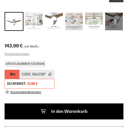
+3
143,99 €
(inkl. MwSt.)
Produktdatenblatt
ARTIKELNUMMER: 52029346
-15%
CODE:
SALE15P
DU SPARST:
21,60 €
Nutzungsbedingungen
In den Warenkorb