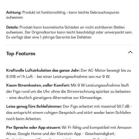
Achtung:
Produkt ist funktionsfähig + kann leichte Gebrauchsspuren
aufweisen
Details:
Produkt kann kosmetische Schäden an nicht sichtbaren Stellen
aufweisen. Der Originalkarton kann leicht beschädigt oder umverpackt sein.
Es verfügt über eine 1-jährige Garantie bei Defekten
Top-Features
Kraftvolle Luftzirkulation das ganze Jahr:
Der AC-Motor bewegt bis zu
9.018 m³/h Luft – bei einer Leistungsaufnahme von nur 9 W.
Kaum Stromkosten, voller Komfort:
Mit 9 W Leistungsaufnahme läuft
der Figo rund um die Uhr, ohne die Stromrechnung spürbar zu belasten
– eine deutlich günstigere Alternative zur Klimaanlage.
Leise genug fürs Schlafzimmer:
Der Figo arbeitet mit maximal 50,7 dB –
das entspricht einem ruhigen Gespräch und stört weder beim Schlafen
noch beim Arbeiten.
Per Sprache oder App steuern:
Wi-Fi-fähig und kompatibel mit Amazon
Alexa, Google Home und der Klarstein-App – Geschwindigkeit,