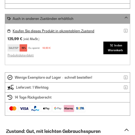
Auch in anderen Zuständen erhältlich
Kaufen Sie dieses Produkt in akzeptablem Zustand
125,99 €
(inkl. MwSt.)
In den
SALE15P
-15%
Du sparst:
18,90 €
Warenkorb
Produktdatenblatt
Wenige Exemplare auf Lager - schnell bestellen!
Lieferzeit: 1 Werktag
14 Tage Rückgaberecht
Zustand: Gut, mit leichten Gebrauchsspuren