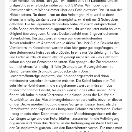
nicht wirklich so ideal. Nun gut - wir haben eine Art Landhaus und im
Erdgeschoss eine Deckenhöhe von gut 3 Meter. Wir haben den
Ventilator also im Wohnzimmer über das Sofa platziert. Das ist von der
Höhe bestens. Na dann - ran an das Anbringen. Hier wird es dann
etwas fummelig. Zunächst zur Grundplatte: wird mit nur 2 Schrauben
gehalten. Die beiliegenden Schrauben habe ich durch entsprechend
dicke Spenglerschrauben ausgetauscht - da war ich jetzt nicht so vom
Original überzeugt von. Unsere Decke besteht aus längsverlaufenden
Dielenbohlen. Gestützt werden diese von querverlaufenden
Traversenbalken im Abstand von je 40cm. Die über 8 Kilo Gewicht des
Ventilators im Kompletten werden also hier ganz gut abgefangen. In
eine Betondecke heisst es also dübeln. In eine nur Vertäfelung mit Nut
und Feder würde ich meich ehrlich gesagt nicht trauen - es zieht halt
schon einiges an Gewicjt nach unten. Wie gesagt - der Zusammenbau
dann ist etwas fummelig - 3 Teile (Grundplatte, Motorgehäuse mit
Gestänge und die Grundplatte abdeckendem Dom;
Leuchtstoffmittelgrundplatte), die ineinandergesteckt und dann
miteinander verschraubt werden müssen. Die Kabel haben zum Teil
sehr kleine Hohlräume, in die sie gefummelt werden müssen - das
fordert manchmal Geduld, bis es so weit ist, dass alles seinen Platz
findet. Ich habe in einer Vorrezension gelesen, dass der Käufer die
Rotorblätter an das Maschinengehäuse montiert hatte, bevor er dieses
an der Decke montiert hat und dieses Vorgehen besser fand, als die
Rotorblätter über Kopf an das hängende Gehäuse zu schrauben. Sicher
- mag so sein aber: Dann muss man das Maschinengehäuse mit der
Aufhängestange und den Rotorblättern zusammen in die Aufhängung
bugsieren und dann das Netzteil in die Aufhängung an ihren Platz an
der Grundplatte bugsieren - an den Rotorblättern vorbei. Die muss man