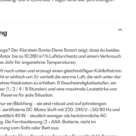
ng
age? Der Klarstein Santa Elena Smart zeigt, dass du beides
Motor, bis zu 10.260 m³/h Luftdurchsatz und einem Verbrauch
nze Jahr für angenehme Temperaturen.
ft nach unten und erzeugt einen gleichmäßigen Kühlluftstrom
 er einfach um: Er verteilt die warme Luft, die sich unter der
ohne Heizkosten zu erhöhen. 6 Geschwindigkeitsstufen, ein
 (1 / 2 / 4 / 8 Stunden) und eine maximale Lautstärke von
 Reserve für jede Situation.
 nur ein Blickfang – sie sind robust und auf jahrelangen
-zertifizierte DC-Motor läuft mit 220–240 V~ | 50/60 Hz und
nittlich 40 W – deutlich weniger als herkömmliche AC-
g. Die Fernbedienung (2 × AAA-Batterie, nicht im
erung vom Sofa oder Bett aus.