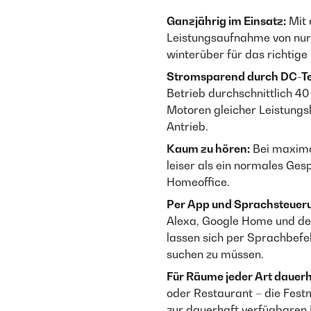
Ganzjährig im Einsatz:
Mit 
Leistungsaufnahme von nur
winterüber für das richtig
Stromsparend durch DC-Te
Betrieb durchschnittlich 4
Motoren gleicher Leistungskl
Antrieb.
Kaum zu hören:
Bei maximal
leiser als ein normales Ge
Homeoffice.
Per App und Sprachsteuer
Alexa, Google Home und de
lassen sich per Sprachbefe
suchen zu müssen.
Für Räume jeder Art dauerhaf
oder Restaurant – die Fes
zur dauerhaft verfügbaren L