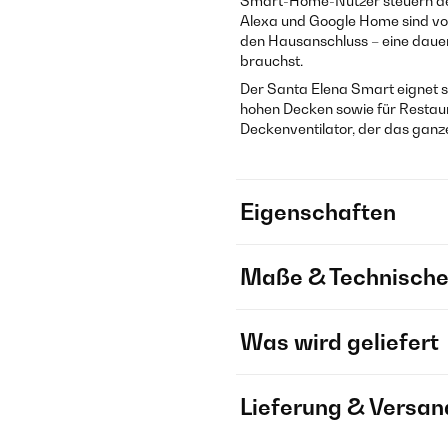
Smart-Home-Nutzer steuern de
Alexa und Google Home sind vol
den Hausanschluss – eine dauerh
brauchst.
Der Santa Elena Smart eignet 
hohen Decken sowie für Restau
Deckenventilator, der das ganze
Eigenschaften
Maße & Technische
Was wird geliefert
Lieferung & Versan