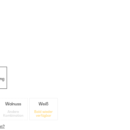
ung
Walnuss
Weiß
Andere
Bald wieder
Kombination
verfügbar
en?