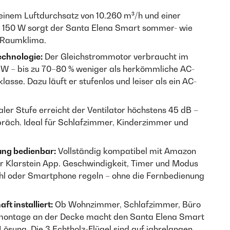
einem Luftdurchsatz von 10.260 m³/h und einer
 150 W sorgt der Santa Elena Smart sommer- wie
e Raumklima.
chnologie:
Der Gleichstrommotor verbraucht im
0 W – bis zu 70–80 % weniger als herkömmliche AC-
asse. Dazu läuft er stufenlos und leiser als ein AC-
er Stufe erreicht der Ventilator höchstens 45 dB –
spräch. Ideal für Schlafzimmer, Kinderzimmer und
ung bedienbar:
Vollständig kompatibel mit Amazon
r Klarstein App. Geschwindigkeit, Timer und Modus
hl oder Smartphone regeln – ohne die Fernbedienung
t installiert:
Ob Wohnzimmer, Schlafzimmer, Büro
tmontage an der Decke macht den Santa Elena Smart
ösung. Die 3 Echtholz-Flügel sind auf jahrelangen