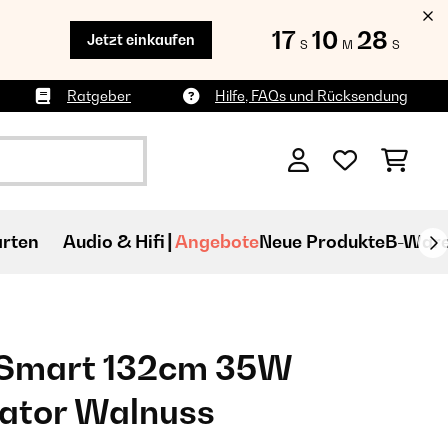
17
10
26
Jetzt einkaufen
S
M
S
Ratgeber
Hilfe, FAQs und Rücksendung
rten
Audio & Hifi
Angebote
Neue Produkte
B-War
 Smart 132cm 35W
lator Walnuss