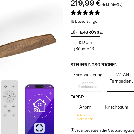
219,99 €
(inkl. MwSt.)
16 Bewertungen
LÜFTERGRÖSSE:
132 cm
(Räume 13–
25 m²)
STEUERUNGSOPTIONEN:
Fernbedienung
WLAN +
Fernbedien
Andere
Kombination
FARBE:
Ahorn
Kirschbaum
Bald wieder
verfügbar
Was bedeuten die Statusangab