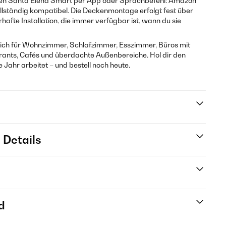
n Santa Elena Smart per App oder Sprachbefehl: Amazon
lständig kompatibel. Die Deckenmontage erfolgt fest über
afte Installation, die immer verfügbar ist, wann du sie
sich für Wohnzimmer, Schlafzimmer, Esszimmer, Büros mit
rants, Cafés und überdachte Außenbereiche. Hol dir den
 Jahr arbeitet – und bestell noch heute.
 Details
d