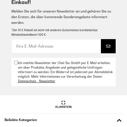
des Metallgehäuses auf. Das lässt auf gute Qualität hoffen. Zu dem
Einkauf!
Preis kann man echt nix verkehrt machen. Von mir gibt es 5 Flügel!
Melden Sie sich für unseren Newsletter an und gehören Sie zu
Amazon Benutzer – Bewertung durch Chal-Tec GmbH nicht
18/07/2020
den Ersten, die über kommende Sonderangebote informiert
eigenständig überprüft
werden.
Een mooie, strakke, industriële look, plafond ventilator. Makkelijk
te installeren en doet wat hij moet doen. Een heerlijk windje
*Der 10 € Rabatt ist nicht mit anderen Gutscheinen kombinierbar.
geven bij warme dagen. Zeer stil en makkelijk te bedienen.
Mindestbestellwert 100 €.
Amazon Benutzer – Bewertung durch Chal-Tec GmbH nicht
eigenständig überprüft
Übersetzen
Ich möchte Newsletter der Chal-Tec GmbH per E-Mail erhalten,
um über Produkte, Angebote und gelegentliche Umfragen
09/06/2020
informiert zu werden. Ein Widerruf ist jederzeit per Abmeldelink
möglich. Mehr Informationen zur Verarbeitung der Daten:
Goede ventilator, de hoogste stand is zeer krachtig. Het
Datenschutz - Newsletter
.
ophangen en aansluiten was redelijk eenvoudig. De standen
schakelaar is mega lelijk. Hier ga ik nog iets anders voor
bedenken.
Amazon Benutzer – Bewertung durch Chal-Tec GmbH nicht
eigenständig überprüft
Übersetzen
Beliebte Kategorien