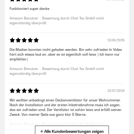
Funktioniert super danke
Amazon Benutzer – Bewertung durch Chal-Tec GmbH nicht
eigenständig überprüft
13/06/2025
Die Medien konnten nicht geladen werden. Bin sehr zufrieden In Video
hört sich etwas laut an ,aber es ist eigentlich voll leise :) Ich kann nur
empfehlen:)
Amazon Benutzer – Bewertung durch Chal-Tec GmbH nicht
eigenständig überprüft
22/07/2024
Wir wollten unbedingt einen Deckenventilator für unser Wohnzimmer.
Nach der Installation und der ersten Inbetriebnahme muss ich sagen,
das wir zufrieden sind. Der Ventilator ist schön leise und erfüllt seinen
Zweck. Von meiner Seite aus ganz klar 5 Sterne.
Amazon Benutzer – Bewertung durch Chal-Tec GmbH nicht
eigenständig überprüft
Alle Kundenbewertungen zeigen