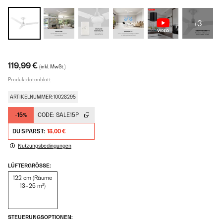
+3
119,99 €
(inkl. MwSt.)
Produktdatenblatt
ARTIKELNUMMER: 10028295
-15%
CODE:
SALE15P
DU SPARST:
18,00 €
Nutzungsbedingungen
LÜFTERGRÖSSE:
122 cm (Räume
13–25 m²)
STEUERUNGSOPTIONEN: