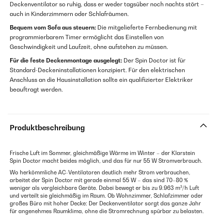
Deckenventilator so ruhig, dass er weder tagsüber noch nachts stört –
auch in Kinderzimmern oder Schlafräumen.
Bequem vom Sofa aus steuern:
Die mitgelieferte Fernbedienung mit
programmierbarem Timer ermöglicht das Einstellen von
Geschwindigkeit und Laufzeit, ohne aufstehen zu müssen.
Für die feste Deckenmontage ausgelegt:
Der Spin Doctor ist für
Standard-Deckeninstallationen konzipiert. Für den elektrischen
Anschluss an die Hausinstallation sollte ein qualifizierter Elektriker
beauftragt werden.
Produktbeschreibung
Frische Luft im Sommer, gleichmäßige Wärme im Winter – der Klarstein
Spin Doctor macht beides möglich, und das für nur 55 W Stromverbrauch.
Wo herkömmliche AC-Ventilatoren deutlich mehr Strom verbrauchen,
arbeitet der Spin Doctor mit gerade einmal 55 W – das sind 70–80 %
weniger als vergleichbare Geräte. Dabei bewegt er bis zu 9.963 m³/h Luft
und verteilt sie gleichmäßig im Raum. Ob Wohnzimmer, Schlafzimmer oder
großes Büro mit hoher Decke: Der Deckenventilator sorgt das ganze Jahr
für angenehmes Raumklima, ohne die Stromrechnung spürbar zu belasten.