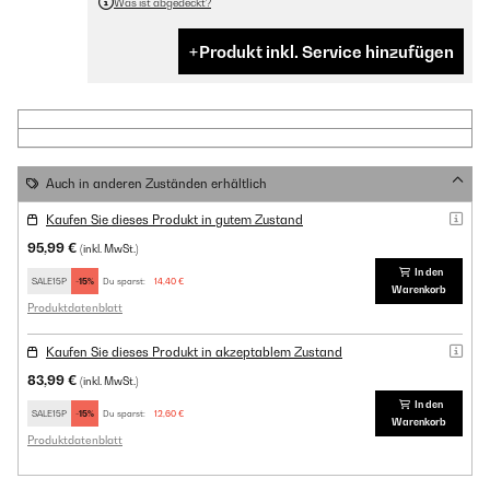
Was ist abgedeckt?
Produkt inkl. Service hinzufügen
Auch in anderen Zuständen erhältlich
Kaufen Sie dieses Produkt in gutem Zustand
95,99 €
(inkl. MwSt.)
In den
SALE15P
-15%
Du sparst:
14,40 €
Warenkorb
Produktdatenblatt
Kaufen Sie dieses Produkt in akzeptablem Zustand
83,99 €
(inkl. MwSt.)
In den
SALE15P
-15%
Du sparst:
12,60 €
Warenkorb
Produktdatenblatt