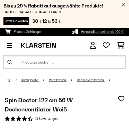
Bis zu 29 % Rabatt auf ausgewählte Produkte!
GROSSE RABATTE NUR 48H LANG!
30
12
53
Jetzt einkaufen
S
M
S
Flexible Zahlungen
Versandkostenfrei ab 100 €*
Klimageräte
Ventilatoren
Deckenventilatoren
Spin Doctor 122 cm 56 W
Deckenventilator Weiß
13 Bewertungen