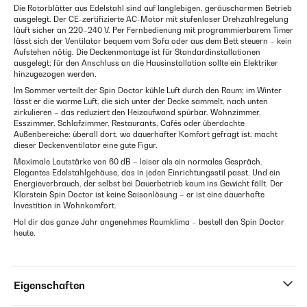
Die Rotorblätter aus Edelstahl sind auf langlebigen, geräuscharmen Betrieb
ausgelegt. Der CE-zertifizierte AC-Motor mit stufenloser Drehzahlregelung
läuft sicher an 220–240 V. Per Fernbedienung mit programmierbarem Timer
lässt sich der Ventilator bequem vom Sofa oder aus dem Bett steuern – kein
Aufstehen nötig. Die Deckenmontage ist für Standardinstallationen
ausgelegt; für den Anschluss an die Hausinstallation sollte ein Elektriker
hinzugezogen werden.
Im Sommer verteilt der Spin Doctor kühle Luft durch den Raum; im Winter
lässt er die warme Luft, die sich unter der Decke sammelt, nach unten
zirkulieren – das reduziert den Heizaufwand spürbar. Wohnzimmer,
Esszimmer, Schlafzimmer, Restaurants, Cafés oder überdachte
Außenbereiche: überall dort, wo dauerhafter Komfort gefragt ist, macht
dieser Deckenventilator eine gute Figur.
Maximale Lautstärke von 60 dB – leiser als ein normales Gespräch.
Elegantes Edelstahlgehäuse, das in jeden Einrichtungsstil passt. Und ein
Energieverbrauch, der selbst bei Dauerbetrieb kaum ins Gewicht fällt. Der
Klarstein Spin Doctor ist keine Saisonlösung – er ist eine dauerhafte
Investition in Wohnkomfort.
Hol dir das ganze Jahr angenehmes Raumklima – bestell den Spin Doctor
heute.
Eigenschaften