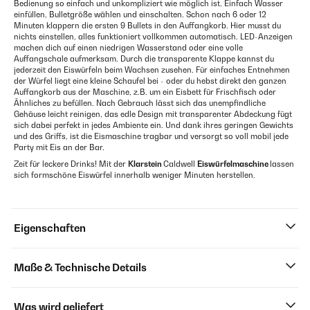
Bedienung so einfach und unkompliziert wie möglich ist. Einfach Wasser
einfüllen, Bulletgröße wählen und einschalten. Schon nach 6 oder 12
Minuten klappern die ersten 9 Bullets in den Auffangkorb. Hier musst du
nichts einstellen, alles funktioniert vollkommen automatisch. LED-Anzeigen
machen dich auf einen niedrigen Wasserstand oder eine volle
Auffangschale aufmerksam. Durch die transparente Klappe kannst du
jederzeit den Eiswürfeln beim Wachsen zusehen. Für einfaches Entnehmen
der Würfel liegt eine kleine Schaufel bei - oder du hebst direkt den ganzen
Auffangkorb aus der Maschine, z.B. um ein Eisbett für Frischfisch oder
Ähnliches zu befüllen. Nach Gebrauch lässt sich das unempfindliche
Gehäuse leicht reinigen, das edle Design mit transparenter Abdeckung fügt
sich dabei perfekt in jedes Ambiente ein. Und dank ihres geringen Gewichts
und des Griffs, ist die Eismaschine tragbar und versorgt so voll mobil jede
Party mit Eis an der Bar.
Zeit für leckere Drinks! Mit der
Klarstein
Caldwell
Eiswürfelmaschine
lassen
sich formschöne Eiswürfel innerhalb weniger Minuten herstellen.
Eigenschaften
Maße & Technische Details
Was wird geliefert