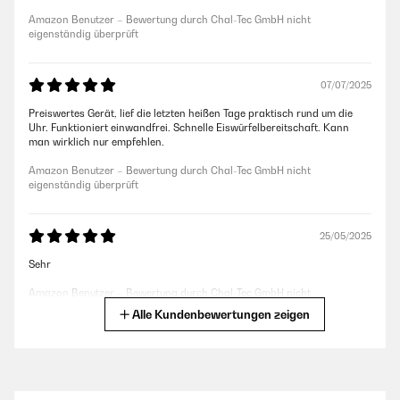
Amazon Benutzer – Bewertung durch Chal-Tec GmbH nicht
eigenständig überprüft
07/07/2025
Preiswertes Gerät, lief die letzten heißen Tage praktisch rund um die
Uhr. Funktioniert einwandfrei. Schnelle Eiswürfelbereitschaft. Kann
man wirklich nur empfehlen.
Amazon Benutzer – Bewertung durch Chal-Tec GmbH nicht
eigenständig überprüft
25/05/2025
Sehr
Amazon Benutzer – Bewertung durch Chal-Tec GmbH nicht
eigenständig überprüft
Alle Kundenbewertungen zeigen
03/02/2025
Works great, don't have to buy ice anymore!