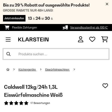
Bis zu 29 % Rabatt auf ausgewählte Produkte!
GROSSE RABATTE NUR 48H LANG!
13
24
30
Jetzt einkaufen
S
M
S
Flexible Zahlungen
Versandkostenfrei ab 100 €*
Küchengeräte
Eiswürfelmaschinen
Caldwell 12kg/24h 1,3L
Eiswürfelmaschine Weiß
17 Bewertungen