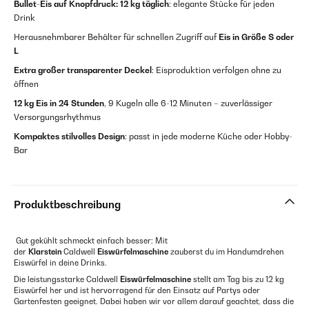
Bullet-Eis auf Knopfdruck:
12 kg täglich
: elegante Stücke für jeden
Drink
Herausnehmbarer Behälter für schnellen Zugriff auf
Eis in Größe S oder
L
Extra großer transparenter Deckel
: Eisproduktion verfolgen ohne zu
öffnen
12 kg Eis in 24 Stunden
, 9 Kugeln alle 6-12 Minuten – zuverlässiger
Versorgungsrhythmus
Kompaktes stilvolles Design
: passt in jede moderne Küche oder Hobby-
Bar
Produktbeschreibung
Gut gekühlt schmeckt einfach besser: Mit
der
Klarstein
Caldwell
Eiswürfelmaschine
zauberst du im Handumdrehen
Eiswürfel in deine Drinks.
Die leistungsstarke Caldwell
Eiswürfelmaschine
stellt am Tag bis zu 12 kg
Eiswürfel her und ist hervorragend für den Einsatz auf Partys oder
Gartenfesten geeignet. Dabei haben wir vor allem darauf geachtet, dass die