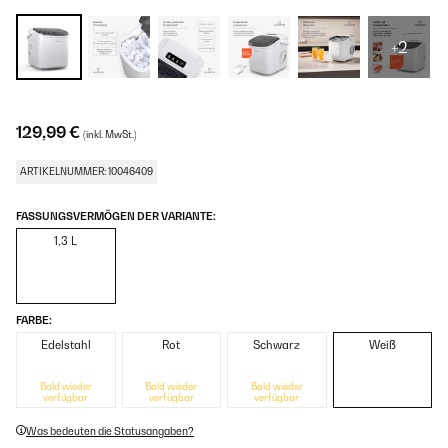
+2
129,99 €
(inkl. MwSt.)
ARTIKELNUMMER: 10046409
FASSUNGSVERMÖGEN DER VARIANTE:
1,3 L
FARBE:
Edelstahl
Rot
Schwarz
Weiß
Bald wieder
Bald wieder
Bald wieder
verfügbar
verfügbar
verfügbar
Was bedeuten die Statusangaben?