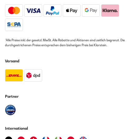
est un grand plus.Je recommande totalement.
Amazon Benutzer – Bewertung durch Chal-Tec GmbH nicht
eigenständig überprüft
Übersetzen
*Alle Preise inkl. der gesetzl. MwSt. Alle Rabatte und Aktionen sind zeitlich begrenzt. Die
19/10/2023
durchgestrichenen Preise entsprechen dem bisherigen Preis bei Klarstein.
La mia passione per fare i cocktail aveva sempre un momento di
blocco, d estate fuori sul terrazzo avevo sempre necessità di
Versand
avere pronto il ghiaccio per qualsiasi ospite improvvisato. Da
allora mi sono messo a cercare un apparecchio che mi facesse
velocizzare il tutto e devo dire che qui ho fattio centro. Questa
macchina è perfetta in ogni punto, forma molto di design
moderno , compatta e molto silenziosa. Capacità di sfornare
12kg di ghiaccio al giorno, molto veloce e sempre pronta all uso.
Comandi semplici e possibilità di fare due taglie di cubetti , small
Partner
e large facendo attenzione alla temperatura che avete in casa
però...( tutto perfettamente documentato nelle istruzioni) È
presente la classica paletta per l estrazione dei cubetti e una
pratica maniglia avvolgente che ti permette di portarla ovunque
anche grazie ad un peso molto agevole. Insomma Klarstein fa
sempre centro. Ps facilissima da pulire!
International
Amazon Benutzer – Bewertung durch Chal-Tec GmbH nicht
eigenständig überprüft