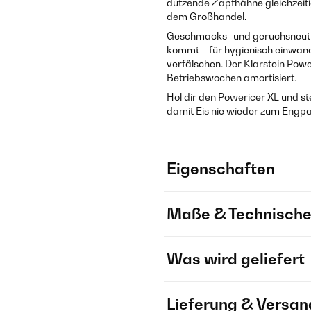
dutzende Zapfhähne gleichzeiti
dem Großhandel.
Geschmacks- und geruchsneutral
kommt – für hygienisch einwand
verfälschen. Der Klarstein Poweri
Betriebswochen amortisiert.
Hol dir den Powericer XL und st
damit Eis nie wieder zum Engpa
Eigenschaften
Maße & Technische
Was wird geliefert
Lieferung & Versan