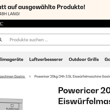
att auf ausgewählte Produkte!
48H LANG!
€*
limageräte
Luftverbesserer
Outdoor Grills
Ga
maschinen Gastro
Powericer 20kg/24h 3,5L Eiswürfelmaschine Gastro
Powericer 2
Eiswürfelmas