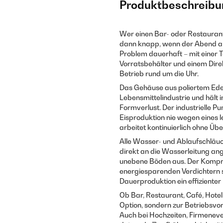
Produktbeschreibu
Wer einen Bar- oder Restaurant
dann knapp, wenn der Abend au
Problem dauerhaft – mit einer
Vorratsbehälter und einem Dir
Betrieb rund um die Uhr.
Das Gehäuse aus poliertem Edel
Lebensmittelindustrie und hält 
Formverlust. Der industrielle 
Eisproduktion nie wegen eines 
arbeitet kontinuierlich ohne Übe
Alle Wasser- und Ablaufschläuc
direkt an die Wasserleitung an
unebene Böden aus. Der Kompr
energiesparenden Verdichtern 
Dauerproduktion ein effizienter
Ob Bar, Restaurant, Café, Hotel
Option, sondern zur Betriebsvor
Auch bei Hochzeiten, Firmeneve