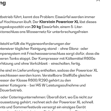
ng
betrieb führt, kennt das Problem: Eiswürfel werden immer
f Hochtouren läuft. Der
Klarstein Powericer XL
löst dieses
 Tageskapazität von
20 kg
Eiswürfeln, einem 5-Liter-
ektanschluss ans Wassernetz für unterbrechungsfreien
stahl erfüllt die Hygieneanforderungen der
intensiver täglicher Reinigung stand – ohne Glanz- oder
Pumpensystem mit Frischwasseranschluss sorgt dafür, dass die
leeren Tanks stoppt. Der Kompressor mit Kältemittel R600a
rhitzung und ohne Vorkühlzeit – einschalten, fertig.
he sind im Lieferumfang enthalten, sodass der Powericer XL
geschlossen werden kann. Verstellbare Stellfüße gleichen
essor der Klasse R600/R290 gehört zu den
seiner Kategorie – bei 145 W Leistungsaufnahme und
 Dauerbetrieb.
 oder Cateringunternehmen: Überall dort, wo Eis nicht zur
aussetzung gehört, rechnet sich der Powericer XL schnell.
nts und Sommerfestivals versorgt ein einziges Gerät