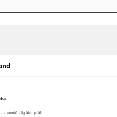
and
len.
 eigenständig überprüft