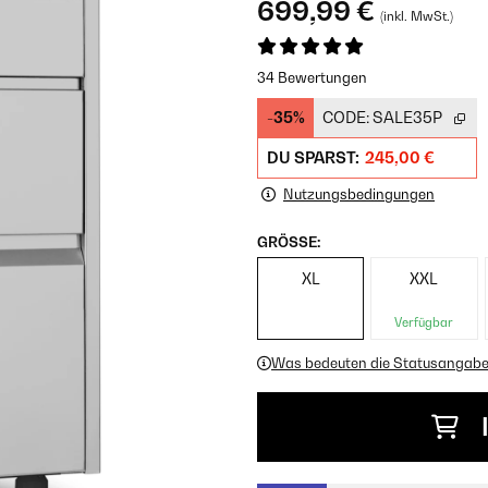
699,99 €
(inkl. MwSt.)
34 Bewertungen
-35%
CODE:
SALE35P
DU SPARST:
245,00 €
Nutzungsbedingungen
GRÖSSE:
XL
XXL
Verfügbar
Was bedeuten die Statusangab