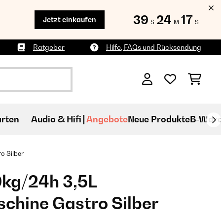
39
24
15
Jetzt einkaufen
S
M
S
Ratgeber
Hilfe, FAQs und Rücksendung
rten
Audio & Hifi
Angebote
Neue Produkte
B-War
​ Silber
0kg/24h 3,5L
chine Gastro​ Silber