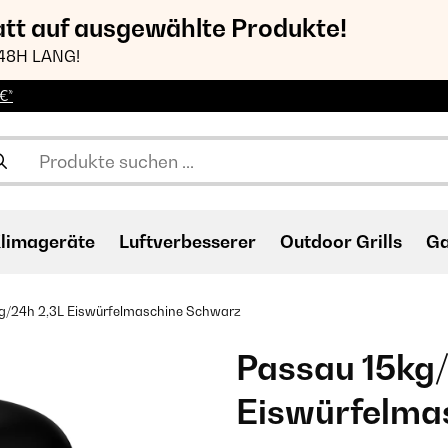
att auf ausgewählte Produkte!
48H LANG!
€*
limageräte
Luftverbesserer
Outdoor Grills
Ga
g/24h 2,3L Eiswürfelmaschine Schwarz
Passau 15kg/
Eiswürfelma