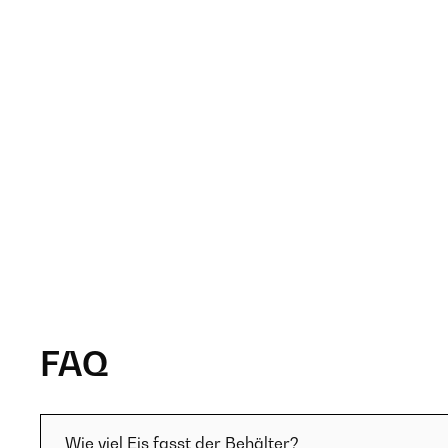
FAQ
Wie viel Eis fasst der Behälter?