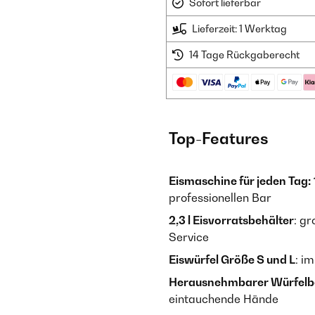
Sofort lieferbar
Lieferzeit: 1 Werktag
14 Tage Rückgaberecht
Top-Features
Eismaschine für jeden Tag:
professionellen Bar
2,3 l Eisvorratsbehälter
: g
Service
Eiswürfel Größe S und L
: i
Herausnehmbarer Würfelb
eintauchende Hände