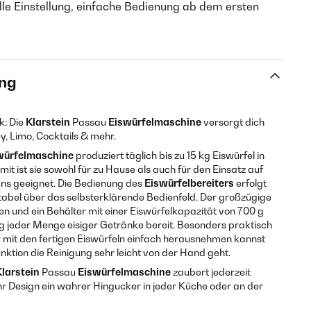
elle Einstellung, einfache Bedienung ab dem ersten
ng
k: Die
Klarstein
Passau
Eiswürfelmaschine
versorgt dich
y, Limo, Cocktails & mehr.
würfelmaschine
produziert täglich bis zu 15 kg Eiswürfel in
t ist sie sowohl für zu Hause als auch für den Einsatz auf
ns geeignet. Die Bedienung des
Eiswürfelbereiters
erfolgt
abel über das selbsterklärende Bedienfeld. Der großzügige
n und ein Behälter mit einer Eiswürfelkapazität von 700 g
ng jeder Menge eisiger Getränke bereit. Besonders praktisch
er mit den fertigen Eiswürfeln einfach herausnehmen kannst
ktion die Reinigung sehr leicht von der Hand geht.
Klarstein
Passau
Eiswürfelmaschine
zaubert jederzeit
 ihr Design ein wahrer Hingucker in jeder Küche oder an der