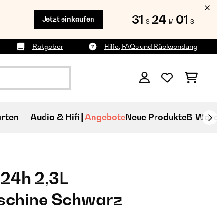
31
23
59
Jetzt einkaufen
S
M
S
Ratgeber
Hilfe, FAQs und Rücksendung
rten
Audio & Hifi
Angebote
Neue Produkte
B-War
24h 2,3L
schine Schwarz