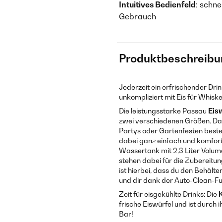
Intuitives Bedienfeld
: schn
Gebrauch
Produktbeschreibu
Jederzeit ein erfrischender Drin
unkompliziert mit Eis für Whiske
Die leistungsstarke Passau
Eis
zwei verschiedenen Größen. Dami
Partys oder Gartenfesten beste
dabei ganz einfach und komfort
Wassertank mit 2,3 Liter Volume
stehen dabei für die Zubereitu
ist hierbei, dass du den Behält
und dir dank der Auto-Clean-Fun
Zeit für eisgekühlte Drinks: Die
frische Eiswürfel und ist durch
Bar!