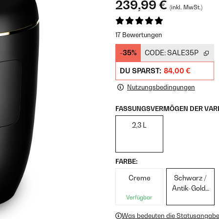
239,99 €
(inkl. MwSt.)
17 Bewertungen
-35%
CODE:
SALE35P
DU SPARST:
84,00 €
Nutzungsbedingungen
FASSUNGSVERMÖGEN DER VARI
2,3 L
FARBE:
Creme
Schwarz /
Antik-Gold-
Verfügbar
Metallic
Was bedeuten die Statusangab