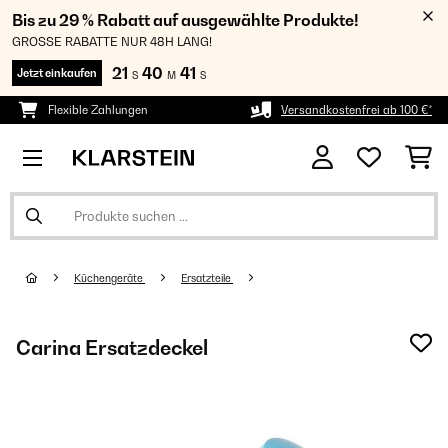
Bis zu 29 % Rabatt auf ausgewählte Produkte!
GROSSE RABATTE NUR 48H LANG!
21
40
41
Jetzt einkaufen
S
M
S
Flexible Zahlungen
Versandkostenfrei ab 100 €*
Küchengeräte
Ersatzteile
Carina Ersatzdeckel