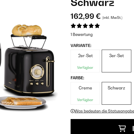
Schwarz
162,99 €
(inkl. MwSt.)
1 Bewertung
VARIANTE:
2er-Set
3er-Set
Verfügbar
FARBE:
Creme
Schwarz
Verfügbar
Was bedeuten die Statusangab