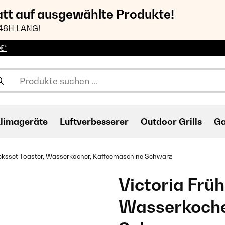
att auf ausgewählte Produkte!
48H LANG!
€*
limageräte
Luftverbesserer
Outdoor Grills
Ga
ücksset Toaster, Wasserkocher, Kaffeemaschine Schwarz
Victoria Frü
Wasserkoche