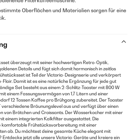
bedienende Filterkaffeemaschine.
stimmte Oberflächen und Materialien sorgen für eine
ik.
ng
ksset überzeugt mit seiner hochwertigen Retro-Optik,
ldenen Details und fügt sich damit harmonisch in zeitlos
ühstücksset ist Teil der Victoria-Designserie und verkörpert
lair. Damit ist es eine natürliche Ergänzung für jede gut
tändige Set besteht aus einem 2-Schlitz-Toaster mit 800 W
it einem Fassungsvermögen von 1,7 Litern und einer
edarf 12 Tassen Kaffee pro Brühgang zubereitet. Der Toaster
 verschiedene Bräunungslevel aus und verfügt über einen
 von Brötchen und Croissants. Der Wasserkocher mit einer
it einem integrierten Kalkfilter ausgestattet. Die
e komfortable Frühstücksvorbereitung mit einer
ten ab. Du möchtest deine gesamte Küche elegant mit
? Entdecke jetzt alle unsere Victoria-Geräte und kreiere ein