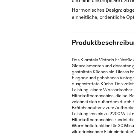
und eine unkompliziert zu 
Harmonisches Design: abge
einheitliche, ordentliche Opt
Produktbeschreibu
Das Klarstein Victoria Frühstüc
Glanzelementen und dezenten go
gestaltete Küchen ein. Dieses Fr
Eleganz und gehobenes Vintage-F
ausgestattete Küche. Das volls
Leistung, einem Wasserkocher m
Filterkaffeemaschine, die bei B
zeichnet sich außerdem durch 7
Brötchenaufsatz zum Aufbacken
Leistung von bis zu 2200 W ist m
Filterkaffeemaschine rundet di
Warmhaltefunktion für 30 Minu
viktorianischem Flair einrichten