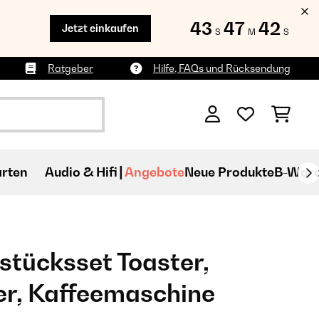
43
47
41
Jetzt einkaufen
S
M
S
Ratgeber
Hilfe, FAQs und Rücksendung
rten
Audio & Hifi
Angebote
Neue Produkte
B-War
hstücksset Toaster,
r, Kaffeemaschine