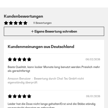
Kundenbewertungen
11 Bewertungen
Eigene Bewertung schreiben
Kundenmeinungen aus Deutschland
06/02/2026
Beste Qualität, kann locker Monate lang benutzt werden.Preislich mehr
als gerechtfertigt
Amazon Benutzer – Bewertung durch Chal-Tec GmbH nicht
eigenständig überprüft
09/01/2026
Leider hat die Dose nicht lange gehalten!Erst sind die Stäbe ständig
rausgrutscht danıştım es gebrochen .