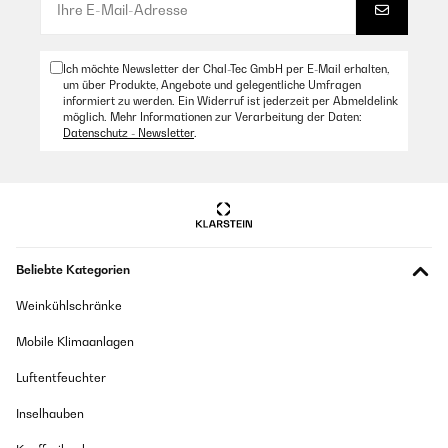
Spülmaschine. Die Farbe ist toll und bleibt auch nach vielen Spülgängen
schön kräftig. Ein weiterer Pluspunkt: Die Brotdose passt perfekt in den
Ergobag-Schulranzen und hat bereits mehrere Stürze überstanden,
ohne kaputtzugehen oder aufzugehen. Der Preis ist zwar etwas höher,
aber aus unserer Sicht gerechtfertigt – vor allem, wenn sie im Angebot
Ich möchte Newsletter der Chal-Tec GmbH per E-Mail erhalten,
ist. Insgesamt ein rundum durchdachtes Produkt, das wir gerne
um über Produkte, Angebote und gelegentliche Umfragen
weiterempfehlen!
informiert zu werden. Ein Widerruf ist jederzeit per Abmeldelink
möglich. Mehr Informationen zur Verarbeitung der Daten:
Amazon Benutzer – Bewertung durch Chal-Tec GmbH nicht
Datenschutz - Newsletter
.
eigenständig überprüft
Beliebte Kategorien
Weinkühlschränke
Mobile Klimaanlagen
Luftentfeuchter
Inselhauben