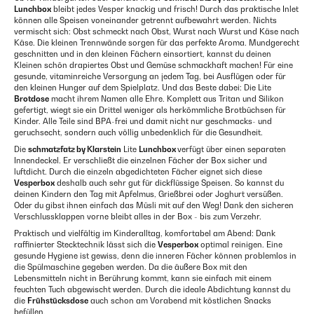
Lunchbox
bleibt jedes Vesper knackig und frisch! Durch das praktische Inlet
können alle Speisen voneinander getrennt aufbewahrt werden. Nichts
vermischt sich: Obst schmeckt nach Obst, Wurst nach Wurst und Käse nach
Käse. Die kleinen Trennwände sorgen für das perfekte Aroma. Mundgerecht
geschnitten und in den kleinen Fächern einsortiert, kannst du deinen
Kleinen schön drapiertes Obst und Gemüse schmackhaft machen! Für eine
gesunde, vitaminreiche Versorgung an jedem Tag, bei Ausflügen oder für
den kleinen Hunger auf dem Spielplatz. Und das Beste dabei: Die Lite
Brotdose
macht ihrem Namen alle Ehre. Komplett aus Tritan und Silikon
gefertigt, wiegt sie ein Drittel weniger als herkömmliche Brotbüchsen für
Kinder. Alle Teile sind BPA-frei und damit nicht nur geschmacks- und
geruchsecht, sondern auch völlig unbedenklich für die Gesundheit.
Die
schmatzfatz by Klarstein
Lite
Lunchbox
verfügt über einen separaten
Innendeckel. Er verschließt die einzelnen Fächer der Box sicher und
luftdicht. Durch die einzeln abgedichteten Fächer eignet sich diese
Vesperbox
deshalb auch sehr gut für dickflüssige Speisen. So kannst du
deinen Kindern den Tag mit Apfelmus, Grießbrei oder Joghurt versüßen.
Oder du gibst ihnen einfach das Müsli mit auf den Weg! Dank den sicheren
Verschlussklappen vorne bleibt alles in der Box - bis zum Verzehr.
Praktisch und vielfältig im Kinderalltag, komfortabel am Abend: Dank
raffinierter Stecktechnik lässt sich die
Vesperbox
optimal reinigen. Eine
gesunde Hygiene ist gewiss, denn die inneren Fächer können problemlos in
die Spülmaschine gegeben werden. Da die äußere Box mit den
Lebensmitteln nicht in Berührung kommt, kann sie einfach mit einem
feuchten Tuch abgewischt werden. Durch die ideale Abdichtung kannst du
die
Frühstücksdose
auch schon am Vorabend mit köstlichen Snacks
befüllen.