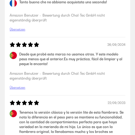
anderen Anbieter sein.
Tanto buona che ne abbiamo acquistata una seconda!
Amazon Benutzer – Bewertung durch Chal-Tec GmbH nicht
eigenständig überprüft
Amazon Benutzer – Bewertung durch Chal-Tec GmbH nicht
eigenständig überprüft
Übersetzen
24/07/2025
Die Brotdose wird bei uns geliebt, gute Aufteilung. Bei uns ist der
26/09/2024
Verschluss abgebrochen, Reklamation ohne Probleme und super
schnell! Wird jederzeit gerne wieder gekauft!
Desde que probé esta marca no usamos otras. Y este modelo
pesa menos que el anterior.Es muy práctica, fácil de limpiar y al
Amazon Benutzer – Bewertung durch Chal-Tec GmbH nicht
peque le encanta!
eigenständig überprüft
Amazon Benutzer – Bewertung durch Chal-Tec GmbH nicht
eigenständig überprüft
17/06/2025
Übersetzen
Nach einem Jahr war leider der Verschluss defekt. Die Brotdose wurde
sofort umgetauscht. Verkäufer Klarstein ein großes Lob auch für die
freundliche Abwicklung. Danke%
22/09/2023
Amazon Benutzer – Bewertung durch Chal-Tec GmbH nicht
Tenemos la versión clásica y la versión lite de esta fiambrera. Se
eigenständig überprüft
nota la diferencia en el peso pero se mantiene su funcionalidad,
con la cantidad de compartimientos perfecta para que haya
variedad en la merienda de mi hija. Lo único es que con la
fiambrera original, la llenabamos mucho y los broches se
19/05/2025