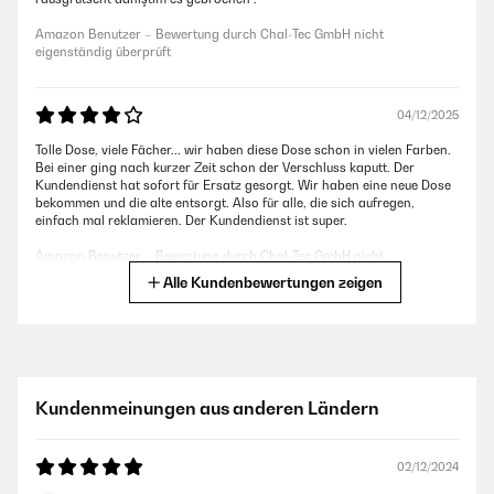
Amazon Benutzer – Bewertung durch Chal-Tec GmbH nicht
eigenständig überprüft
04/12/2025
Tolle Dose, viele Fächer... wir haben diese Dose schon in vielen Farben.
Bei einer ging nach kurzer Zeit schon der Verschluss kaputt. Der
Kundendienst hat sofort für Ersatz gesorgt. Wir haben eine neue Dose
bekommen und die alte entsorgt. Also für alle, die sich aufregen,
einfach mal reklamieren. Der Kundendienst ist super.
Amazon Benutzer – Bewertung durch Chal-Tec GmbH nicht
eigenständig überprüft
Alle Kundenbewertungen zeigen
29/07/2025
Die Box an sich ist super, sehr leicht, gut zu reinigen und auch mit
genügend Fächern. Leider ist bei unserer Box nach einem knappen
Kundenmeinungen aus anderen Ländern
Jahr der Verschluss abgebrochen. Klarstein kontaktiert, nach gut 4-
wöchiger Wartezeit kam eine Mail auf Polnisch (?) zurück. Laut
Übersetzung in etwa, wir haben keinen Kontakt und ich soll mich an
den Verkäufer wenden..... Nachdem ich mehrere kenne, die das
02/12/2024
Problemit den Verschlüssen haben wird die nächste Box von einem