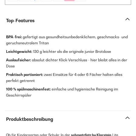
Top-Features
BPA-frei:
gefertigt aus gesundheitsunbedenklichem, geschmacks- und
geruchsneutralem Tritan
Leichtgewicht:
130 g leichter als die originale junior Brotdose
Auslaufsicher:
absolut dichter Klick-Verschluss - hier bleibt alles in der
Dose
Praktisch portioniert:
zwei Einsätze für 4 oder 6 Fächer halten alles
perfekt getrennt
100 % spülmaschinenfest:
einfache und hygienische Reinigung im
Geschirrspüler
Produktbeschreibung
Ob für Kindergarten oder Schule: In der
schmatzfatz by Klarstein
Lite