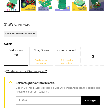
+3
31,99 €
(inkl. MwSt.)
ARTIKELNUMMER: 10045561
FARBE:
Dark Green
Navy Space
Orange Forest
Jungle
+2
Bald wieder
Bald wieder
verfügbar
verfügbar
Was bedeuten die Statusangaben?
Bei Verfügbarkeit informieren.
Geben Sie Ihre E-Mail-Adresse ein und wir benachrichtigen Sie, sobald das
Produkt wieder verfügbar ist.
Eintragen