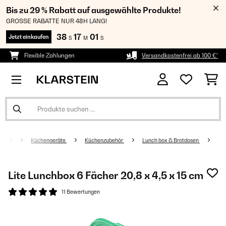
Bis zu 29 % Rabatt auf ausgewählte Produkte!
GROSSE RABATTE NUR 48H LANG!
38
17
00
Jetzt einkaufen
S
M
S
Flexible Zahlungen
Versandkostenfrei ab 100 €*
Küchengeräte
Küchenzubehör
Lunch box & Brotdosen
Lite Lunchbox 6 Fächer 20,8 x 4,5 x 15 cm
11 Bewertungen