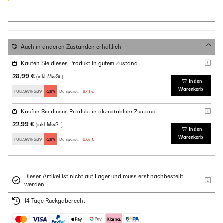
Auch in anderen Zuständen erhältlich
Kaufen Sie dieses Produkt in gutem Zustand
28,99 €
(inkl. MwSt.)
In den
Warenkorb
FULLSWING29
-29%
Du sparst:
8,41 €
Kaufen Sie dieses Produkt in akzeptablem Zustand
22,99 €
(inkl. MwSt.)
In den
Warenkorb
FULLSWING29
-29%
Du sparst:
6,67 €
Dieser Artikel ist nicht auf Lager und muss erst nachbestellt
werden.
14 Tage Rückgaberecht