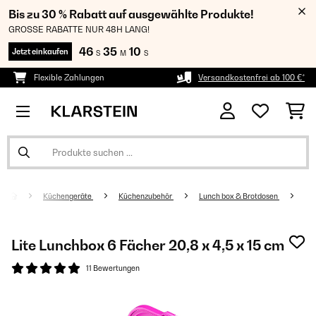
Bis zu 30 % Rabatt auf ausgewählte Produkte!
GROSSE RABATTE NUR 48H LANG!
46
35
09
Jetzt einkaufen
S
M
S
Flexible Zahlungen
Versandkostenfrei ab 100 €*
Küchengeräte
Küchenzubehör
Lunch box & Brotdosen
Lite Lunchbox 6 Fächer 20,8 x 4,5 x 15 cm
11 Bewertungen