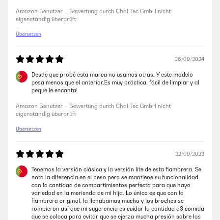
Amazon Benutzer – Bewertung durch Chal-Tec GmbH nicht
eigenständig überprüft
Amazon Benutzer – Bewertung durch Chal-Tec GmbH nicht
eigenständig überprüft
Übersetzen
24/07/2025
Die Brotdose wird bei uns geliebt, gute Aufteilung. Bei uns ist der
26/09/2024
Verschluss abgebrochen, Reklamation ohne Probleme und super
schnell! Wird jederzeit gerne wieder gekauft!
Desde que probé esta marca no usamos otras. Y este modelo
pesa menos que el anterior.Es muy práctica, fácil de limpiar y al
Amazon Benutzer – Bewertung durch Chal-Tec GmbH nicht
peque le encanta!
eigenständig überprüft
Amazon Benutzer – Bewertung durch Chal-Tec GmbH nicht
eigenständig überprüft
17/06/2025
Übersetzen
Nach einem Jahr war leider der Verschluss defekt. Die Brotdose wurde
sofort umgetauscht. Verkäufer Klarstein ein großes Lob auch für die
freundliche Abwicklung. Danke%
22/09/2023
Amazon Benutzer – Bewertung durch Chal-Tec GmbH nicht
Tenemos la versión clásica y la versión lite de esta fiambrera. Se
eigenständig überprüft
nota la diferencia en el peso pero se mantiene su funcionalidad,
con la cantidad de compartimientos perfecta para que haya
variedad en la merienda de mi hija. Lo único es que con la
fiambrera original, la llenabamos mucho y los broches se
19/05/2025
rompieron así que mi sugerencia es cuidar la cantidad d3 comida
que se coloca para evitar que se ejerza mucha presión sobre los