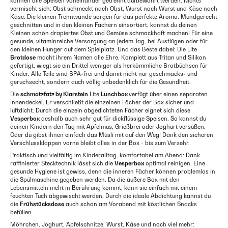
können alle Speisen voneinander getrennt aufbewahrt werden. Nichts
vermischt sich: Obst schmeckt nach Obst, Wurst nach Wurst und Käse nach
Käse. Die kleinen Trennwände sorgen für das perfekte Aroma. Mundgerecht
geschnitten und in den kleinen Fächern einsortiert, kannst du deinen
Kleinen schön drapiertes Obst und Gemüse schmackhaft machen! Für eine
gesunde, vitaminreiche Versorgung an jedem Tag, bei Ausflügen oder für
den kleinen Hunger auf dem Spielplatz. Und das Beste dabei: Die Lite
Brotdose
macht ihrem Namen alle Ehre. Komplett aus Tritan und Silikon
gefertigt, wiegt sie ein Drittel weniger als herkömmliche Brotbüchsen für
Kinder. Alle Teile sind BPA-frei und damit nicht nur geschmacks- und
geruchsecht, sondern auch völlig unbedenklich für die Gesundheit.
Die
schmatzfatz by Klarstein
Lite
Lunchbox
verfügt über einen separaten
Innendeckel. Er verschließt die einzelnen Fächer der Box sicher und
luftdicht. Durch die einzeln abgedichteten Fächer eignet sich diese
Vesperbox
deshalb auch sehr gut für dickflüssige Speisen. So kannst du
deinen Kindern den Tag mit Apfelmus, Grießbrei oder Joghurt versüßen.
Oder du gibst ihnen einfach das Müsli mit auf den Weg! Dank den sicheren
Verschlussklappen vorne bleibt alles in der Box - bis zum Verzehr.
Praktisch und vielfältig im Kinderalltag, komfortabel am Abend: Dank
raffinierter Stecktechnik lässt sich die
Vesperbox
optimal reinigen. Eine
gesunde Hygiene ist gewiss, denn die inneren Fächer können problemlos in
die Spülmaschine gegeben werden. Da die äußere Box mit den
Lebensmitteln nicht in Berührung kommt, kann sie einfach mit einem
feuchten Tuch abgewischt werden. Durch die ideale Abdichtung kannst du
die
Frühstücksdose
auch schon am Vorabend mit köstlichen Snacks
befüllen.
Möhrchen, Joghurt, Apfelschnitze, Wurst, Käse und noch viel mehr: