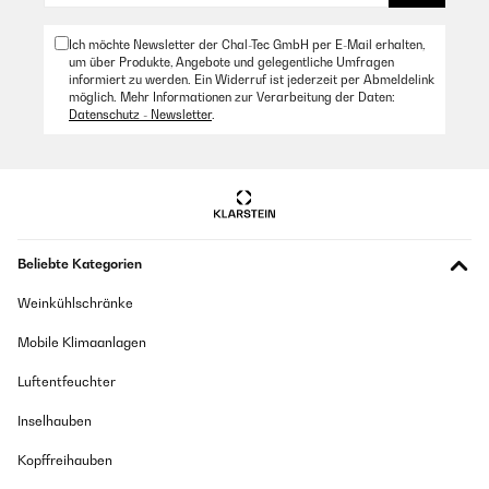
Ergobag-Schulranzen und hat bereits mehrere Stürze überstanden,
ohne kaputtzugehen oder aufzugehen. Der Preis ist zwar etwas höher,
aber aus unserer Sicht gerechtfertigt – vor allem, wenn sie im Angebot
Ich möchte Newsletter der Chal-Tec GmbH per E-Mail erhalten,
ist. Insgesamt ein rundum durchdachtes Produkt, das wir gerne
um über Produkte, Angebote und gelegentliche Umfragen
weiterempfehlen!
informiert zu werden. Ein Widerruf ist jederzeit per Abmeldelink
möglich. Mehr Informationen zur Verarbeitung der Daten:
Amazon Benutzer – Bewertung durch Chal-Tec GmbH nicht
Datenschutz - Newsletter
.
eigenständig überprüft
Beliebte Kategorien
Weinkühlschränke
Mobile Klimaanlagen
Luftentfeuchter
Inselhauben
Kopffreihauben