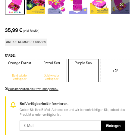
+3
35,99 €
(inkl. MwSt.)
ARTIKELNUMMER: 10045559
FARBE:
Orange Forest
Petrol Sea
Purple Sun
+2
Bald wieder
Bald wieder
verfügbar
verfügbar
Was bedeuten die Statusangaben?
Bei Verfügbarkeit informieren.
Geben Sie Ihre E-Mail-Adresse ein und wir benachrichtigen Sie, sobald das
Produkt wieder verfügbar ist.
Eintragen