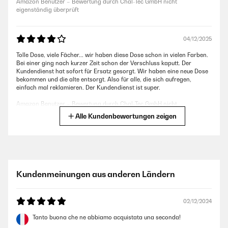
Amazon Benutzer – Bewertung durch Chal-Tec GmbH nicht
eigenständig überprüft
04/12/2025
Tolle Dose, viele Fächer... wir haben diese Dose schon in vielen Farben.
Bei einer ging nach kurzer Zeit schon der Verschluss kaputt. Der
Kundendienst hat sofort für Ersatz gesorgt. Wir haben eine neue Dose
bekommen und die alte entsorgt. Also für alle, die sich aufregen,
einfach mal reklamieren. Der Kundendienst ist super.
Amazon Benutzer – Bewertung durch Chal-Tec GmbH nicht
eigenständig überprüft
Alle Kundenbewertungen zeigen
29/07/2025
Die Box an sich ist super, sehr leicht, gut zu reinigen und auch mit
genügend Fächern. Leider ist bei unserer Box nach einem knappen
Kundenmeinungen aus anderen Ländern
Jahr der Verschluss abgebrochen. Klarstein kontaktiert, nach gut 4-
wöchiger Wartezeit kam eine Mail auf Polnisch (?) zurück. Laut
Übersetzung in etwa, wir haben keinen Kontakt und ich soll mich an
den Verkäufer wenden..... Nachdem ich mehrere kenne, die das
02/12/2024
Problemit den Verschlüssen haben wird die nächste Box von einem
anderen Anbieter sein.
Tanto buona che ne abbiamo acquistata una seconda!