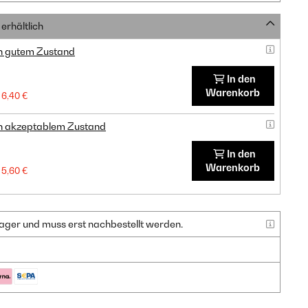
erhältlich
in gutem Zustand
In den
Warenkorb
6,40 €
in akzeptablem Zustand
In den
Warenkorb
5,60 €
f Lager und muss erst nachbestellt werden.