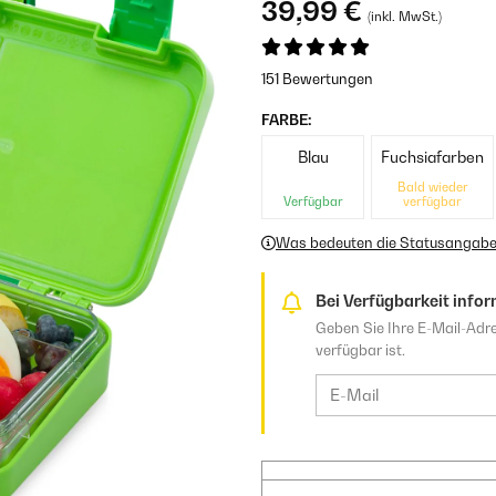
39,99 €
(inkl. MwSt.)
151 Bewertungen
FARBE:
Blau
Fuchsiafarben
Bald wieder
Verfügbar
verfügbar
Was bedeuten die Statusangab
Bei Verfügbarkeit infor
Geben Sie Ihre E-Mail-Adre
verfügbar ist.