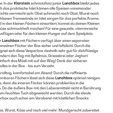
e: In der
Klarstein
schmatzfatz junior
Lunchbox
bleibt jedes
h das praktische Inlet können alle Speisen voneinander
ichts vermischt sich: Obst schmeckt nach Obst, Wurst nach
kleinen Trennwände im Inlet sorgen für das perfekte Aroma.
n den kleinen Fächern einsortiert, kannst du deinen Kleinen
üse schmackhaft machen! Für eine gesunde, vitaminreiche
usflügen oder für den kleinen Hunger auf dem Spielplatz.
or
Lunchbox
mit Fächern verfügt über einen separaten
einzelnen Fächer der Box sicher und luftdicht. Durch die
gnet sich diese Vesperbox deshalb sehr gut für dickflüssige
indern den Tag mit Apfelmus, Griessbrei oder Joghurt
einfach das Müsli mit auf den Weg! Dank der sicheren
lles in der Box - bis zum Verzehr.
eralltag, komfortabel am Abend: Durch die raffinierte
hmbaren Fächern lässt sich diese
Lunchbox
optimal reinigen.
, denn die inneren Fächer können problemlos in die
Da die äußere Box mit den Lebensmitteln nicht in Berührung
nem feuchten Tuch abgewischt werden. Durch die ideale
erbox auch schon am Vorabend mit köstlichen Snacks
ze, Wurst, Käse und noch viel mehr: Mundgerecht zubereitet