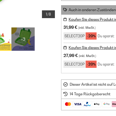
Auch in anderen Zuständen 
1/8
Kaufen Sie dieses Produkt 
31,99 €
(inkl. MwSt.)
SELECT20P
-20%
Du sparst:
+3
Kaufen Sie dieses Produkt 
27,99 €
(inkl. MwSt.)
SELECT20P
-20%
Du sparst:
Dieser Artikel ist nicht au
14 Tage Rückgaberecht