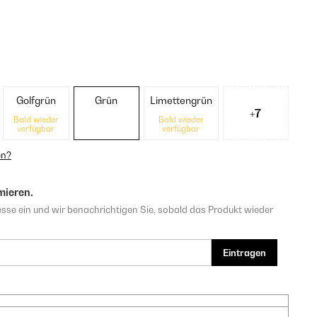
Golfgrün
Grün
Limettengrün
+7
Bald wieder
Bald wieder
verfügbar
verfügbar
en?
mieren.
sse ein und wir benachrichtigen Sie, sobald das Produkt wieder
Eintragen