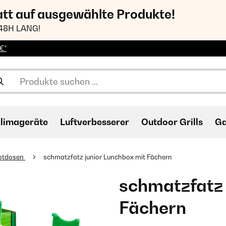
att auf ausgewählte Produkte!
48H LANG!
€*
limageräte
Luftverbesserer
Outdoor Grills
Ga
rotdosen
schmatzfatz junior Lunchbox mit Fächern
schmatzfatz 
Fächern