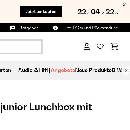
22
04
21
Jetzt einkaufen
S
M
S
Ratgeber
Hilfe, FAQs und Rücksendung
rten
Audio & Hifi
Angebote
Neue Produkte
B-War
junior Lunchbox mit