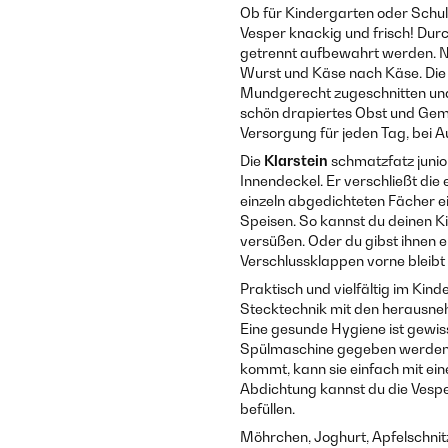
Ob für Kindergarten oder Schul
Vesper knackig und frisch! Durc
getrennt aufbewahrt werden. N
Wurst und Käse nach Käse. Die 
Mundgerecht zugeschnitten und i
schön drapiertes Obst und Gem
Versorgung für jeden Tag, bei A
Die
Klarstein
schmatzfatz juni
Innendeckel. Er verschließt die 
einzeln abgedichteten Fächer ei
Speisen. So kannst du deinen K
versüßen. Oder du gibst ihnen 
Verschlussklappen vorne bleibt a
Praktisch und vielfältig im Kind
Stecktechnik mit den herausne
Eine gesunde Hygiene ist gewiss
Spülmaschine gegeben werden. 
kommt, kann sie einfach mit ei
Abdichtung kannst du die Vesp
befüllen.
Möhrchen, Joghurt, Apfelschnit