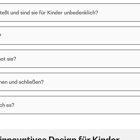
llt und sind sie für Kinder unbedenklich?
?
hat sie?
fnen und schließen?
ich es?
innovatives Design für Kinder