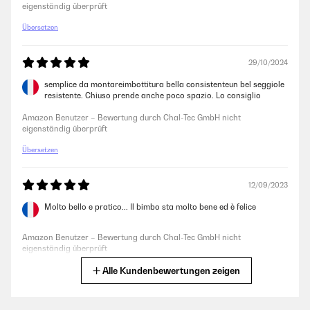
eigenständig überprüft
Übersetzen
29/10/2024
semplice da montareimbottitura bella consistenteun bel seggiole
resistente. Chiuso prende anche poco spazio. Lo consiglio
Amazon Benutzer – Bewertung durch Chal-Tec GmbH nicht
eigenständig überprüft
Übersetzen
12/09/2023
Molto bello e pratico... Il bimbo sta molto bene ed è felice
Amazon Benutzer – Bewertung durch Chal-Tec GmbH nicht
eigenständig überprüft
Alle Kundenbewertungen zeigen
Übersetzen
12/10/2018