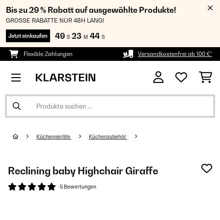
Bis zu 29 % Rabatt auf ausgewählte Produkte!
GROSSE RABATTE NUR 48H LANG!
49
23
43
Jetzt einkaufen
S
M
S
Flexible Zahlungen
Versandkostenfrei ab 100 €*
Küchengeräte
Küchenzubehör
Reclining baby Highchair Giraffe
5 Bewertungen