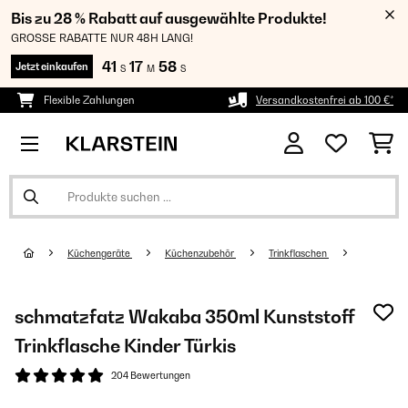
Bis zu 28 % Rabatt auf ausgewählte Produkte!
GROSSE RABATTE NUR 48H LANG!
41
17
58
Jetzt einkaufen
S
M
S
Flexible Zahlungen
Versandkostenfrei ab 100 €*
Küchengeräte
Küchenzubehör
Trinkflaschen
schmatzfatz Wakaba 350ml Kunststoff
Trinkflasche Kinder Türkis
204 Bewertungen