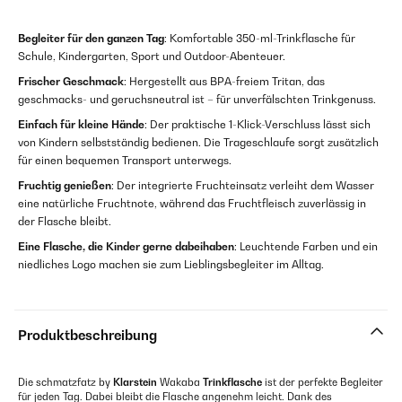
Begleiter für den ganzen Tag
: Komfortable 350-ml-Trinkflasche für
Schule, Kindergarten, Sport und Outdoor-Abenteuer.
Frischer Geschmack
: Hergestellt aus BPA-freiem Tritan, das
geschmacks- und geruchsneutral ist – für unverfälschten Trinkgenuss.
Einfach für kleine Hände
: Der praktische 1-Klick-Verschluss lässt sich
von Kindern selbstständig bedienen. Die Trageschlaufe sorgt zusätzlich
für einen bequemen Transport unterwegs.
Fruchtig genießen
: Der integrierte Fruchteinsatz verleiht dem Wasser
eine natürliche Fruchtnote, während das Fruchtfleisch zuverlässig in
der Flasche bleibt.
Eine Flasche, die Kinder gerne dabeihaben
: Leuchtende Farben und ein
niedliches Logo machen sie zum Lieblingsbegleiter im Alltag.
Produktbeschreibung
Die schmatzfatz by
Klarstein
Wakaba
Trinkflasche
ist der perfekte Begleiter
für jeden Tag. Dabei bleibt die Flasche angenehm leicht. Dank des