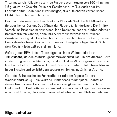
Tritanmaterials fällt sie trotz ihres Fassungsvermögens von 350 ml mit nur
115 g kaum ins Gewicht. Ob in der Schultasche, im Rucksack oder im
Fahrradhalter – dank des zuverlässigen, auslaufsicheren Verschlusses
bleibt alles sicher verschlossen.
Das Besondere an der schmatzfatz by
Klarstein
Wakaba
Trinkflasche
ist
ihr sportliches Design. Das Öffnen der Flasche ist kinderleicht: Der 1-Klick-
Verschluss lässt sich mit nur einer Hand bedienen, sodass Kinder jederzeit
bequem trinken können, ohne ihre Aktivität unterbrechen zu müssen.
Zusätzlich verfügt die Flasche über eine Trageschlaufe an der Seite, die sich
beispielsweise beim Sport einfach um das Handgelenk legen lässt. So ist
dein Getränk jederzeit schnell zur Hand.
Gefertigt aus BPA-freiem Tritan eignet sich die Wakaba ideal als
Trinkflasche
, da das Material geschmacksneutral ist. Ein praktisches Extra
ist der integrierte Fruchteinsatz, mit dem du dein Wasser ganz einfach mit
frischem Obst aromatisieren kannst. Das Fruchtfleisch bleibt beim Trinken
in der Flasche und verleiht dem Wasser ein feines, natürliches Aroma.
Ob in der Schultasche, im Fahrradhalter oder im Gepäck für den
Wochenendausflug – die Wakaba Trinkflasche macht jedes Abenteuer
deines Kindes zuverlässig mit. Dabei überzeugt sie nicht nur durch ihre
Funktionalität: Die kräftigen Farben und das verspielte Logo machen sie zu
einer Trinkflasche, die Kinder gerne dabeihaben und mit Stolz mitnehmen.
Eigenschaften