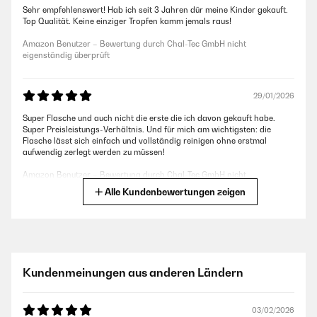
Sehr empfehlenswert! Hab ich seit 3 Jahren dür meine Kinder gekauft.
Top Qualität. Keine einziger Tropfen kamm jemals raus!
Amazon Benutzer – Bewertung durch Chal-Tec GmbH nicht
eigenständig überprüft
29/01/2026
Super Flasche und auch nicht die erste die ich davon gekauft habe.
Super Preisleistungs-Verhältnis. Und für mich am wichtigsten: die
Flasche lässt sich einfach und vollständig reinigen ohne erstmal
aufwendig zerlegt werden zu müssen!
Amazon Benutzer – Bewertung durch Chal-Tec GmbH nicht
eigenständig überprüft
Alle Kundenbewertungen zeigen
15/01/2026
Super. Läuft nicht aus und grösse ist perfekt für die Schule und
Kindergarten
Kundenmeinungen aus anderen Ländern
Amazon Benutzer – Bewertung durch Chal-Tec GmbH nicht
eigenständig überprüft
03/02/2026