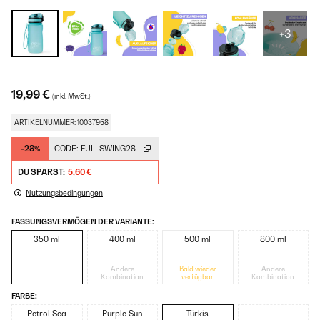
+3
19,99 €
(inkl. MwSt.)
ARTIKELNUMMER: 10037958
-28%
CODE:
FULLSWING28
DU SPARST:
5,60 €
Nutzungsbedingungen
FASSUNGSVERMÖGEN DER VARIANTE:
350 ml
400 ml
500 ml
800 ml
Andere
Bald wieder
Andere
Kombination
verfügbar
Kombination
FARBE:
Petrol Sea
Purple Sun
Türkis