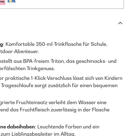
ag
: Komfortable 350-ml-Trinkflasche für Schule,
utdoor-Abenteuer.
estellt aus BPA-freiem Tritan, das geschmacks- und
verfälschten Trinkgenuss.
er praktische 1-Klick-Verschluss lässt sich von Kindern
e Trageschlaufe sorgt zusätzlich für einen bequemen
egrierte Fruchteinsatz verleiht dem Wasser eine
end das Fruchtfleisch zuverlässig in der Flasche
erne dabeihaben
: Leuchtende Farben und ein
zum Lieblingsbegleiter im Alltag.