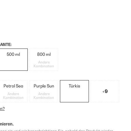
ANTE:
500 ml
800 ml
Andere
Kombination
Petrol Sea
Purple Sun
Türkis
+9
Andere
Andere
Kombination
Kombination
en?
mieren.