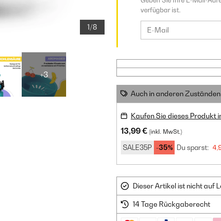
Geben Sie Ihre E-Mail-Adre
verfügbar ist.
1/8
+3
Auch in anderen Zuständen 
Kaufen Sie dieses Produkt 
13,99 €
(inkl. MwSt.)
SALE35P
-35%
Du sparst:
4,
Dieser Artikel ist nicht au
14 Tage Rückgaberecht