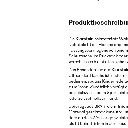
Produktbeschreibu
Die
Klarstein
schmatzfatz Wa
Dabei bleibt die Flasche angeneh
Fassungsvermögens von einem ha
Schultasche, im Rucksack oder 
Verschlusses bleibt alles sicher
Das Besondere an der
Klarstei
Öffnen der Flasche ist kinderlei
bedienen, sodass Kinder jederze
zu müssen. Zusätzlich verfügt di
beispielsweise beim Sport einf
jederzeit schnell zur Hand.
Gefertigt aus BPA-freiem Tritan
Material geschmacksneutral ist. 
dem du dein Wasser ganz einfac
bleibt beim Trinken in der Flas