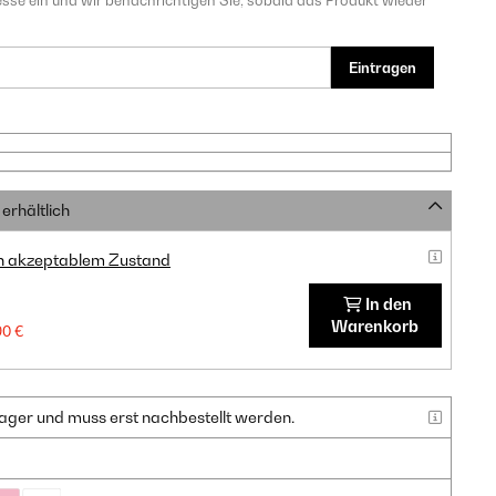
sse ein und wir benachrichtigen Sie, sobald das Produkt wieder
Eintragen
erhältlich
in akzeptablem Zustand
In den
Warenkorb
90 €
f Lager und muss erst nachbestellt werden.