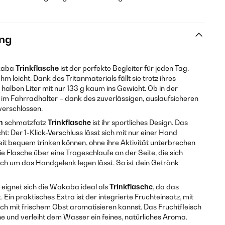
ng
kaba
Trinkflasche
ist der perfekte Begleiter für jeden Tag.
m leicht. Dank des Tritanmaterials fällt sie trotz ihres
lben Liter mit nur 133 g kaum ins Gewicht. Ob in der
im Fahrradhalter – dank des zuverlässigen, auslaufsicheren
 verschlossen.
n
schmatzfatz
Trinkflasche
ist ihr sportliches Design. Das
cht: Der 1-Klick-Verschluss lässt sich mit nur einer Hand
it bequem trinken können, ohne ihre Aktivität unterbrechen
e Flasche über eine Trageschlaufe an der Seite, die sich
ach um das Handgelenk legen lässt. So ist dein Getränk
 eignet sich die Wakaba ideal als
Trinkflasche
, da das
Ein praktisches Extra ist der integrierte Fruchteinsatz, mit
h mit frischem Obst aromatisieren kannst. Das Fruchtfleisch
che und verleiht dem Wasser ein feines, natürliches Aroma.