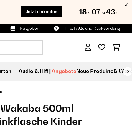
18
07
43
Jetzt einkaufen
S
M
S
Ratgeber
Hilfe, FAQs und Rücksendung
rten
Audio & Hifi
Angebote
Neue Produkte
B-War
au
 Wakaba 500ml
rinkflasche Kinder