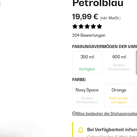
Petrolblau
19,99 €
(inkl. MwSt.)
204 Bewertungen
FASSUNGSVERMÖGEN DER VARI
350 ml
400 ml
Andere
Verfügbar
Kombination
FARBE:
Navy Space
Orange
Andere
Bald wieder
Kombination
verfügbar
Was bedeuten die Statusangab
Bei Verfügbarkeit infor