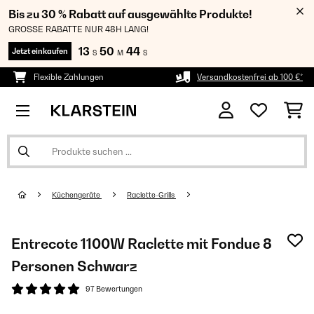
Bis zu 30 % Rabatt auf ausgewählte Produkte!
GROSSE RABATTE NUR 48H LANG!
13
50
44
Jetzt einkaufen
S
M
S
Flexible Zahlungen
Versandkostenfrei ab 100 €*
Küchengeräte
Raclette-Grills
Entrecote 1100W Raclette mit Fondue 8
Personen Schwarz
97 Bewertungen