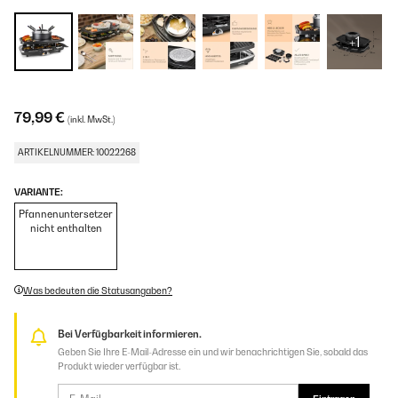
+1
79,99 €
(inkl. MwSt.)
ARTIKELNUMMER: 10022268
VARIANTE:
Pfannenuntersetzer
nicht enthalten
Was bedeuten die Statusangaben?
Bei Verfügbarkeit informieren.
Geben Sie Ihre E-Mail-Adresse ein und wir benachrichtigen Sie, sobald das
Produkt wieder verfügbar ist.