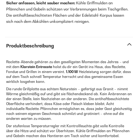
Sicher anfassen, leicht sauber machen:
Kühle Griffmulden an
Pfännchen und Gabeln schützen vor Verbrennungen beim Tischgrillen.
Die antihaftbeschichteten Flächen und der Edelstahl-Korpus lassen
sich nach dem Abkühlen unkompliziert reinigen.
Produktbeschreibung
Raclette-Abende gehören zu den geselligsten Momenten des Jahres – und
mit dem
Klarstein Entrecote
holst du dir ein Gerät ins Haus, das Raclette,
Fondue und Grillen in einem vereint.
1.100 W
Heizleistung sorgen dafür, dass
auf dem Tisch schnell Temperatur herrscht und das gemeinsame Essen
wirklich losgehen kann.
Die runde Grillplatte aus echtem Naturstein – gefertigt aus Granit – nimmt
Wärme gleichmäßig auf und gibt sie flächendeckend ab. Kein Anbrennen an
der einen Stelle, kein Nachziehen an der anderen. Die antihaftbeschichtete
Oberfläche verhindert, dass Käse oder Fleisch kleben bleibt. Acht
individuelle Raclette-Pfännchen ermöglichen es, dass jeder Gast gleichzeitig
nach seinem eigenen Geschmack schmilzt und gratiniert – ohne auf die
anderen warten zu müssen.
Der stufenlose Temperaturregler mit Kontrollleuchte gibt volle Kontrolle
über die Hitze und schützt vor Überhitzen. Kühle Griffmulden an Pfännchen
und Gabeln machen das Hantieren am Tisch sicher und komfortabel.