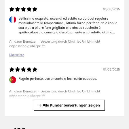
16/08/2025
25/12/2025
Bellissimo acquisto, accendi ed subito caldo puoi regolare
manualmente la temperatura , ottimo forno per fonduta e con la
Sehr Gut ....Fondue und Raclette war sehr Gut.....
sua pietra ollare fare grigliata e lo stesso racchette è
spettacolare , lo consiglio assolutamente un prodotto ottimo...
Amazon Benutzer – Bewertung durch Chal-Tec GmbH nicht
eigenständig überprüft
Amazon Benutzer – Bewertung durch Chal-Tec GmbH nicht
eigenständig überprüft
Übersetzen
31/01/2025
Sehr zu empfehlen, für 8 Personen wahrscheinlich bisschen klein, für 2-
4 Personen perfekt
01/08/2025
Amazon Benutzer – Bewertung durch Chal-Tec GmbH nicht
Regalo perfecto. Les encanta a los recién casados.
eigenständig überprüft
Amazon Benutzer – Bewertung durch Chal-Tec GmbH nicht
eigenständig überprüft
20/01/2025
Alle Kundenbewertungen zeigen
Übersetzen
Super Set, für jeden etwas dabei. Wir hatten seeeehr kurzfristig bestellt
und rechtzeitig an Silvester Mittag das Set geliefert bekommen. Unsere
alten Fondue und Raclette Geräte hatten wir entsorgt. Ersteres war
14/06/2025
auch nervig wegen der Brennpaste. Mit dem neuen elektrischen Gerät
ging alles sehr gut und schnell. Wir haben auch alle einzelne
Impecable todo el juego para cocinar, de buena calidad y