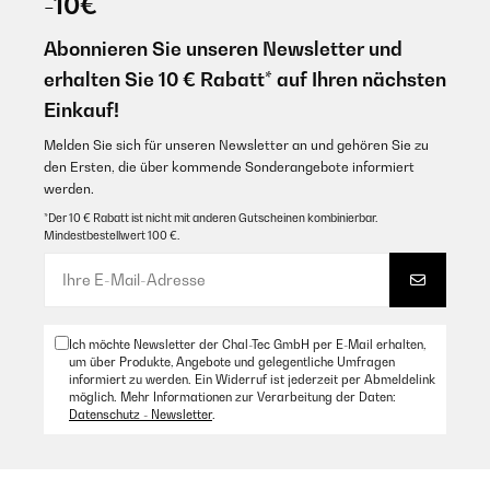
-10€
Funktionen ausprobiert, Grillplatte, Raclette und Fondue. Das Essen war
funciona perfectamente! Lo utilizo muchísimo!!!!
perfekt. Deshalb volle Punktzahl. Der Preis ist auch in Ordnung.
Abonnieren Sie unseren Newsletter und
Amazon Benutzer – Bewertung durch Chal-Tec GmbH nicht
Amazon Benutzer – Bewertung durch Chal-Tec GmbH nicht
eigenständig überprüft
erhalten Sie 10 € Rabatt* auf Ihren nächsten
eigenständig überprüft
Übersetzen
Einkauf!
13/01/2025
Melden Sie sich für unseren Newsletter an und gehören Sie zu
07/01/2025
den Ersten, die über kommende Sonderangebote informiert
Sehr gut
werden.
Marche très bien mais le fil d’alimentation est court.
Amazon Benutzer – Bewertung durch Chal-Tec GmbH nicht
*Der 10 € Rabatt ist nicht mit anderen Gutscheinen kombinierbar.
eigenständig überprüft
Mindestbestellwert 100 €.
Amazon Benutzer – Bewertung durch Chal-Tec GmbH nicht
eigenständig überprüft
Übersetzen
14/11/2024
sehr gut immer wieder gerne
Ich möchte Newsletter der Chal-Tec GmbH per E-Mail erhalten,
02/01/2025
Amazon Benutzer – Bewertung durch Chal-Tec GmbH nicht
um über Produkte, Angebote und gelegentliche Umfragen
eigenständig überprüft
informiert zu werden. Ein Widerruf ist jederzeit per Abmeldelink
Parfait
möglich. Mehr Informationen zur Verarbeitung der Daten:
Datenschutz - Newsletter
.
Amazon Benutzer – Bewertung durch Chal-Tec GmbH nicht
17/12/2023
eigenständig überprüft
Leider ist bei mir das Raclette ohne Fonduegabeln und ohne
Übersetzen