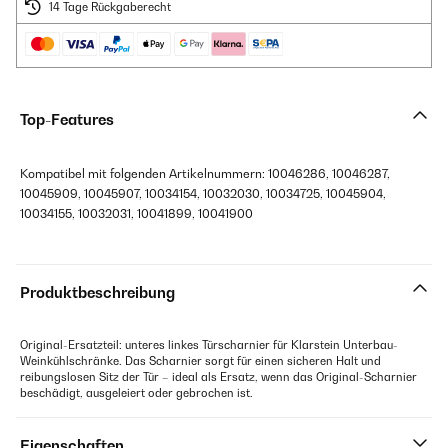
14 Tage Rückgaberecht
Top-Features
Kompatibel mit folgenden Artikelnummern: 10046286, 10046287,
10045909, 10045907, 10034154, 10032030, 10034725, 10045904,
10034155, 10032031, 10041899, 10041900
Produktbeschreibung
Original-Ersatzteil: unteres linkes Türscharnier für Klarstein Unterbau-
Weinkühlschränke. Das Scharnier sorgt für einen sicheren Halt und
reibungslosen Sitz der Tür – ideal als Ersatz, wenn das Original-Scharnier
beschädigt, ausgeleiert oder gebrochen ist.
Eigenschaften