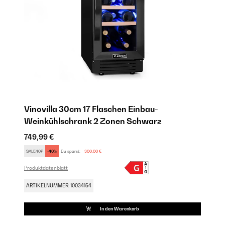
Vinovilla 30cm 17 Flaschen Einbau-
Vi
Weinkühlschrank 2 Zonen Schwarz
W
749,99 €
2.
SALE40P
-40%
Du sparst:
300,00 €
SA
Produktdatenblatt
Pro
ARTIKELNUMMER: 10034154
AR
In den Warenkorb