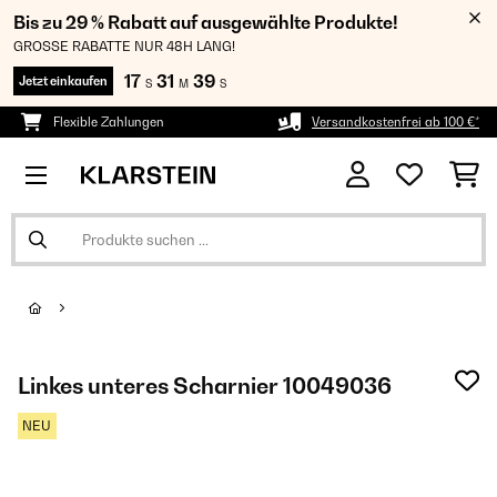
Bis zu 29 % Rabatt auf ausgewählte Produkte!
GROSSE RABATTE NUR 48H LANG!
17
31
38
Jetzt einkaufen
S
M
S
Flexible Zahlungen
Versandkostenfrei ab 100 €*
Linkes unteres Scharnier 10049036
NEU