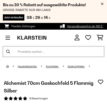
Bis zu 30 % Rabatt auf ausgewählte Produkte!
GROSSE RABATTE NUR 48H LANG!
08
29
14
Jetzt einkaufen
S
M
S
Flexible Zahlungen
Versandkostenfrei ab 100 €*
Haushaltsgeräte
Kochfelder
Gaskochfelder
Alchemist 70cm Gaskochfeld 5 Flammig
Silber
15 Bewertungen