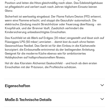
Position und leiten die Hitze gleichmäßig nach oben. Das Edelstahlgehäuse
ist pflegeleicht und verliert auch nach Jahren täglichem Einsatz keinen
Glanz.
Sicherheit ist werkseitig eingebaut: Der Flame Failure Device (FFD) erkennt,
wenn eine Flamme erlischt, und stoppt die Gaszufuhr automatisch. Die
elektrische Zündung macht Streichhölzer oder Feuerzeug überflüssig – ein
Knopfdruck, und der Brenner läuft. Zusätzlich verhindert die
Kindersicherung unbeabsichtigtes Einschalten.
Das Kochfeld ist ab Werk auf Erdgas (20 mbar) eingestellt und lässt sich auf
Flüssiggas/LPG (50 mbar) umrüsten – damit bist du auch ohne festen
Gasanschluss flexibel. Das Gerät ist für den Einbau in die Küchenzeile
konzipiert; die Einbaumaße entnimmst du der beiliegenden Anleitung.
Geeignet für die moderne Küche ebenso wie für ambitioniertes
Hobbykochen auf halbprofessionellem Niveau.
Hol dir das Klarstein Alchemist Gaskochfeld – und koch ab dem ersten
Einschalten mit der Präzision, die Profiköche schätzen.
Eigenschaften
Maße & Technische Details