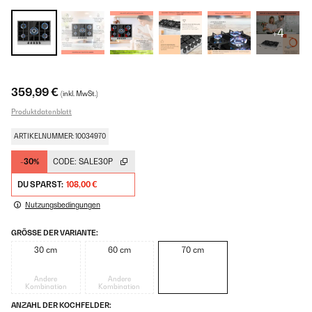
+4
359,99 €
(inkl. MwSt.)
Produktdatenblatt
ARTIKELNUMMER: 10034970
-30%
CODE:
SALE30P
DU SPARST:
108,00 €
Nutzungsbedingungen
GRÖSSE DER VARIANTE:
30 cm
60 cm
70 cm
Andere
Andere
Kombination
Kombination
ANZAHL DER KOCHFELDER: