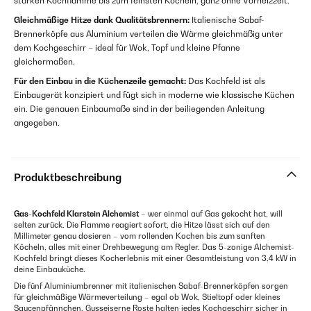
starken Kochflamme bis zum feinsten Köcheln, ganz ohne Vorheizzeit.
Gleichmäßige Hitze dank Qualitätsbrennern:
Italienische Sabaf-
Brennerköpfe aus Aluminium verteilen die Wärme gleichmäßig unter
dem Kochgeschirr – ideal für Wok, Topf und kleine Pfanne
gleichermaßen.
Für den Einbau in die Küchenzeile gemacht:
Das Kochfeld ist als
Einbaugerät konzipiert und fügt sich in moderne wie klassische Küchen
ein. Die genauen Einbaumaße sind in der beiliegenden Anleitung
angegeben.
Produktbeschreibung
Gas-Kochfeld Klarstein Alchemist
– wer einmal auf Gas gekocht hat, will
selten zurück. Die Flamme reagiert sofort, die Hitze lässt sich auf den
Millimeter genau dosieren – vom rollenden Kochen bis zum sanften
Köcheln, alles mit einer Drehbewegung am Regler. Das 5-zonige Alchemist-
Kochfeld bringt dieses Kocherlebnis mit einer Gesamtleistung von 3,4 kW in
deine Einbauküche.
Die fünf Aluminiumbrenner mit italienischen Sabaf-Brennerköpfen sorgen
für gleichmäßige Wärmeverteilung – egal ob Wok, Stieltopf oder kleines
Saucenpfännchen. Gusseiserne Roste halten jedes Kochgeschirr sicher in