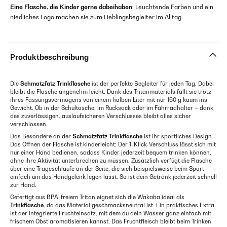
Eine Flasche, die Kinder gerne dabeihaben
: Leuchtende Farben und ein
niedliches Logo machen sie zum Lieblingsbegleiter im Alltag.
Produktbeschreibung
Die
Schmatzfatz
Trinkflasche
ist der perfekte Begleiter für jeden Tag. Dabei
bleibt die Flasche angenehm leicht. Dank des Tritanmaterials fällt sie trotz
ihres Fassungsvermögens von einem halben Liter mit nur 160 g kaum ins
Gewicht. Ob in der Schultasche, im Rucksack oder im Fahrradhalter – dank
des zuverlässigen, auslaufsicheren Verschlusses bleibt alles sicher
verschlossen.
Das Besondere an der
Schmatzfatz
Trinkflasche
ist ihr sportliches Design.
Das Öffnen der Flasche ist kinderleicht: Der 1-Klick-Verschluss lässt sich mit
nur einer Hand bedienen, sodass Kinder jederzeit bequem trinken können,
ohne ihre Aktivität unterbrechen zu müssen. Zusätzlich verfügt die Flasche
über eine Trageschlaufe an der Seite, die sich beispielsweise beim Sport
einfach um das Handgelenk legen lässt. So ist dein Getränk jederzeit schnell
zur Hand.
Gefertigt aus BPA-freiem Tritan eignet sich die Wakaba ideal als
Trinkflasche
, da das Material geschmacksneutral ist. Ein praktisches Extra
ist der integrierte Fruchteinsatz, mit dem du dein Wasser ganz einfach mit
frischem Obst aromatisieren kannst. Das Fruchtfleisch bleibt beim Trinken