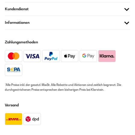
Amazon Benutzer – Bewertung durch Chal-Tec GmbH nicht
eigenständig überprüft
Kundendienst
08/08/2025
Übersetzen
Informationen
Meiner Meinung nach die beste Trinkflasche für Kinder. Lässt sich
leicht öffnen, auch von Kinderhänden und hält 100 % dicht, auch bei
Getränken mit Kohlensäure. Kläre Kaufempfehlung
Zahlungsmethoden
Amazon Benutzer – Bewertung durch Chal-Tec GmbH nicht
eigenständig überprüft
04/08/2025
Mein Sohl liebt die Flasche. Klappt auch super mit Mineralwasser bzw
Kohlensäure. Spülen sie immer mit der Hand statt spülmaschine, sicher
ist sicher. Sieht hüpsch aus und liegt gut in der Hand.
*Alle Preise inkl. der gesetzl. MwSt. Alle Rabatte und Aktionen sind zeitlich begrenzt. Die
durchgestrichenen Preise entsprechen dem bisherigen Preis bei Klarstein.
Amazon Benutzer – Bewertung durch Chal-Tec GmbH nicht
eigenständig überprüft
Versand
20/07/2025
Mein Kind benutzt die Trinkflasche jetzt seit einem Jahr und sie ist
super zuverlässig. Sie ist absolut auslaufsicher – bisher ist nie etwas