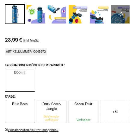
+3
23,99 €
(inkl. MwSt.)
ARTIKELNUMMER: 10045972
FASSUNGSVERMÖGEN DER VARIANTE:
500 ml
FARBE:
Blue Bees
Dark Green
Green Fruit
Jungle
+4
Bald wieder
verfügbar
Verfügbar
Was bedeuten die Statusangaben?