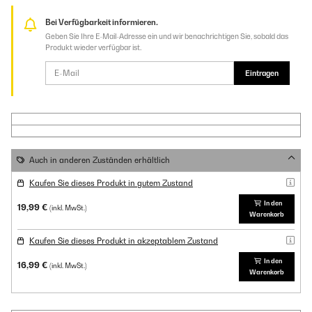
Bei Verfügbarkeit informieren.
Geben Sie Ihre E-Mail-Adresse ein und wir benachrichtigen Sie, sobald das
Produkt wieder verfügbar ist.
Eintragen
Auch in anderen Zuständen erhältlich
Kaufen Sie dieses Produkt in gutem Zustand
In den
19,99 €
(inkl. MwSt.)
Warenkorb
Kaufen Sie dieses Produkt in akzeptablem Zustand
In den
16,99 €
(inkl. MwSt.)
Warenkorb