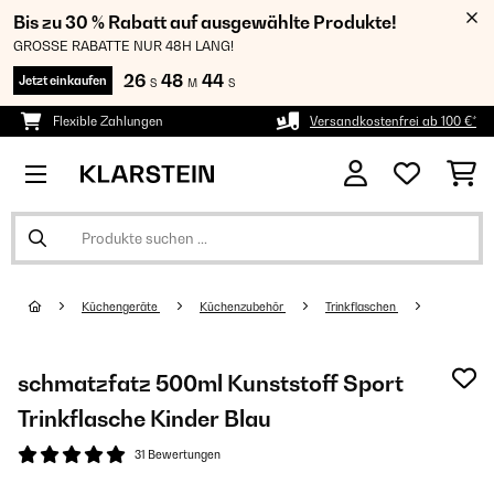
Bis zu 30 % Rabatt auf ausgewählte Produkte!
GROSSE RABATTE NUR 48H LANG!
26
48
43
Jetzt einkaufen
S
M
S
Flexible Zahlungen
Versandkostenfrei ab 100 €*
Küchengeräte
Küchenzubehör
Trinkflaschen
schmatzfatz 500ml Kunststoff Sport
Trinkflasche Kinder Blau
31 Bewertungen