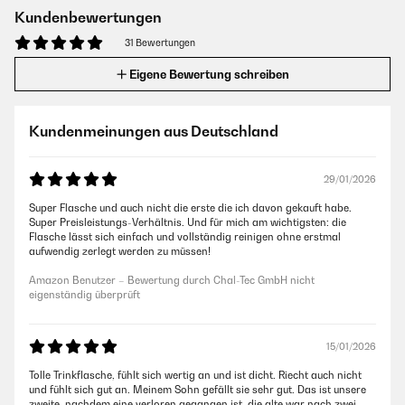
Kundenbewertungen
31 Bewertungen
Eigene Bewertung schreiben
Kundenmeinungen aus Deutschland
29/01/2026
Super Flasche und auch nicht die erste die ich davon gekauft habe.
Super Preisleistungs-Verhältnis. Und für mich am wichtigsten: die
Flasche lässt sich einfach und vollständig reinigen ohne erstmal
aufwendig zerlegt werden zu müssen!
Amazon Benutzer – Bewertung durch Chal-Tec GmbH nicht
eigenständig überprüft
15/01/2026
Tolle Trinkflasche, fühlt sich wertig an und ist dicht. Riecht auch nicht
und fühlt sich gut an. Meinem Sohn gefällt sie sehr gut. Das ist unsere
zweite, nachdem eine verloren gegangen ist, die alte war nach zwei