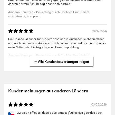
Jahren hartem Schulalltag aber noch perfekt.
Amazon Benutzer – Bewertung durch Chal-Tec GmbH nicht
eigenständig überprüft
28/12/2025
Die Flasche ist super für Kinder: absolut auslaufsicher, leicht zu öffnen
und auch zu reinigen. Außerdem sieht sie modern und hochwertig aus -
mein Neffe nutzt Sie täglich gern. Klare Empfehlung
Amazon Benutzer – Bewertung durch Chal-Tec GmbH nicht
eigenständig überprüft
Alle Kundenbewertungen zeigen
26/12/2025
Artikel wie beschrieben alles prima.Schnelle Lieferung.Nur leider waren
die Adressaufkleber auf die OVP geklebt und nur sehr schwer zu
Kundenmeinungen aus anderen Ländern
entfernen. Das ist nicht so schön, insbesondere wenn man den Artikel
verschenken möchte.
Amazon Benutzer – Bewertung durch Chal-Tec GmbH nicht
03/02/2026
eigenständig überprüft
Livraison efficace, depuis des années j’utilise ces gourdes pour