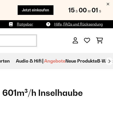
15
00
00
Jetzt einkaufen
S
M
S
Ratgeber
Hilfe, FAQs und Rücksendung
rten
Audio & Hifi
Angebote
Neue Produkte
B-War
 601m³/h Inselhaube