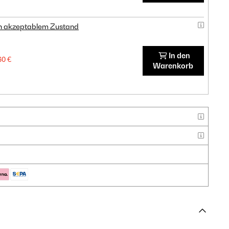
in akzeptablem Zustand
In den
60 €
Warenkorb