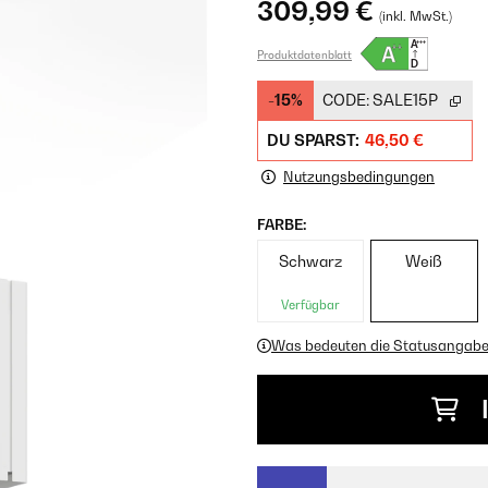
309,99 €
(inkl. MwSt.)
Produktdatenblatt
-15%
CODE:
SALE15P
DU SPARST:
46,50 €
Nutzungsbedingungen
FARBE:
Schwarz
Weiß
Verfügbar
Was bedeuten die Statusangab