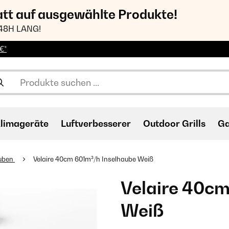
att auf ausgewählte Produkte!
48H LANG!
€*
limageräte
Luftverbesserer
Outdoor Grills
Ga
auben
Velaire 40cm 601m³/h Inselhaube Weiß
Velaire 40cm
Weiß