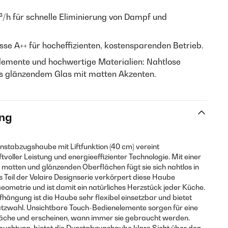
³/h für schnelle Eliminierung von Dampf und
asse A++ für hocheffizienten, kostensparenden Betrieb.
lemente und hochwertige Materialien: Nahtlose
s glänzendem Glas mit matten Akzenten.
ng
nstabzugshaube mit Liftfunktion (40 cm) vereint
tvoller Leistung und energieeffizienter Technologie. Mit einer
atten und glänzenden Oberflächen fügt sie sich nahtlos in
 Teil der Velaire Designserie verkörpert diese Haube
eometrie und ist damit ein natürliches Herzstück jeder Küche.
hängung ist die Haube sehr flexibel einsetzbar und bietet
atzwahl. Unsichtbare Touch-Bedienelemente sorgen für eine
läche und erscheinen, wann immer sie gebraucht werden.
leuchtung, bietet die Dunstabzugshaube klare Sicht über den