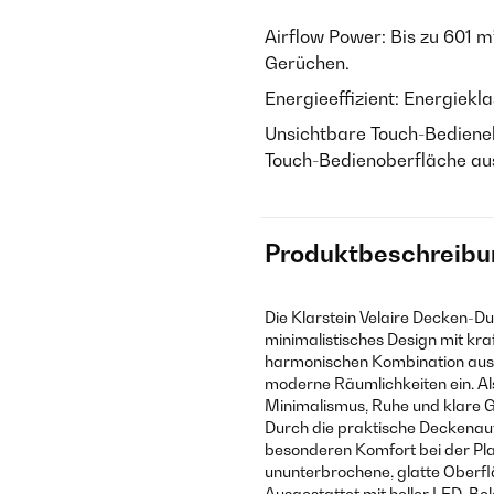
Airflow Power: Bis zu 601 m
Gerüchen.
Energieeffizient: Energiekl
Unsichtbare Touch-Bediene
Touch-Bedienoberfläche au
Produktbeschreibu
Die Klarstein Velaire Decken-Du
minimalistisches Design mit kraf
harmonischen Kombination aus m
moderne Räumlichkeiten ein. Als
Minimalismus, Ruhe und klare G
Durch die praktische Deckenauf
besonderen Komfort bei der Pl
ununterbrochene, glatte Oberf
Ausgestattet mit heller LED-Be