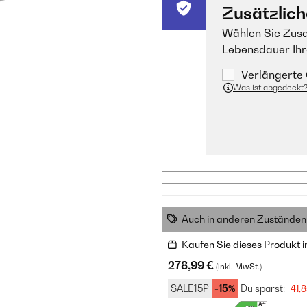
Zusätzlich
Wählen Sie Zusa
Lebensdauer Ihr
Verlängerte 
Was ist abgedeckt
Auch in anderen Zuständen 
Kaufen Sie dieses Produkt 
278,99 €
(inkl. MwSt.)
SALE15P
-15%
Du sparst:
41,8