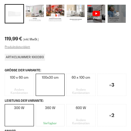
+6
119,99 €
(inkl. MwSt.)
Produktdatenblatt
ARTIKELNUMMER: 10032813
GRÖSSE DER VARIANTE:
100 x 60 cm
100x30 cm
60 x 100 cm
+3
Andere
Andere
Kombination
Kombination
LEISTUNG DER VARIANTE:
300 W
360 W
600 W
+2
Andere
Verfügbar
Kombination