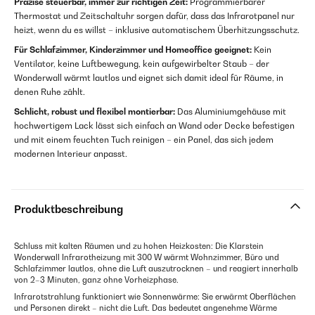
Präzise steuerbar, immer zur richtigen Zeit:
Programmierbarer
Thermostat und Zeitschaltuhr sorgen dafür, dass das Infrarotpanel nur
heizt, wenn du es willst – inklusive automatischem Überhitzungsschutz.
Für Schlafzimmer, Kinderzimmer und Homeoffice geeignet:
Kein
Ventilator, keine Luftbewegung, kein aufgewirbelter Staub – der
Wonderwall wärmt lautlos und eignet sich damit ideal für Räume, in
denen Ruhe zählt.
Schlicht, robust und flexibel montierbar:
Das Aluminiumgehäuse mit
hochwertigem Lack lässt sich einfach an Wand oder Decke befestigen
und mit einem feuchten Tuch reinigen – ein Panel, das sich jedem
modernen Interieur anpasst.
Produktbeschreibung
Schluss mit kalten Räumen und zu hohen Heizkosten: Die Klarstein
Wonderwall Infrarotheizung mit 300 W wärmt Wohnzimmer, Büro und
Schlafzimmer lautlos, ohne die Luft auszutrocknen – und reagiert innerhalb
von 2–3 Minuten, ganz ohne Vorheizphase.
Infrarotstrahlung funktioniert wie Sonnenwärme: Sie erwärmt Oberflächen
und Personen direkt – nicht die Luft. Das bedeutet angenehme Wärme