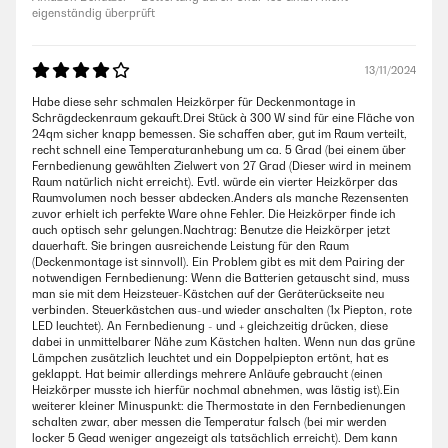
eigenständig überprüft
13/11/2024
Habe diese sehr schmalen Heizkörper für Deckenmontage in
Schrägdeckenraum gekauft.Drei Stück à 300 W sind für eine Fläche von
24qm sicher knapp bemessen. Sie schaffen aber, gut im Raum verteilt,
recht schnell eine Temperaturanhebung um ca. 5 Grad (bei einem über
Fernbedienung gewählten Zielwert von 27 Grad (Dieser wird in meinem
Raum natürlich nicht erreicht). Evtl. würde ein vierter Heizkörper das
Raumvolumen noch besser abdecken.Anders als manche Rezensenten
zuvor erhielt ich perfekte Ware ohne Fehler. Die Heizkörper finde ich
auch optisch sehr gelungen.Nachtrag: Benutze die Heizkörper jetzt
dauerhaft. Sie bringen ausreichende Leistung für den Raum
(Deckenmontage ist sinnvoll). Ein Problem gibt es mit dem Pairing der
notwendigen Fernbedienung: Wenn die Batterien getauscht sind, muss
man sie mit dem Heizsteuer-Kästchen auf der Geräterückseite neu
verbinden. Steuerkästchen aus-und wieder anschalten (1x Piepton, rote
LED leuchtet). An Fernbedienung - und + gleichzeitig drücken, diese
dabei in unmittelbarer Nähe zum Kästchen halten. Wenn nun das grüne
Lämpchen zusätzlich leuchtet und ein Doppelpiepton ertönt, hat es
geklappt. Hat beimir allerdings mehrere Anläufe gebraucht (einen
Heizkörper musste ich hierfür nochmal abnehmen, was lästig ist).Ein
weiterer kleiner Minuspunkt: die Thermostate in den Fernbedienungen
schalten zwar, aber messen die Temperatur falsch (bei mir werden
locker 5 Gead weniger angezeigt als tatsächlich erreicht). Dem kann