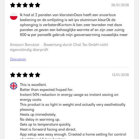
26/01/2026
Ik had al 2 panelen van klarsteinDeze heeft een snoerloze
bediening en de omlijsting is wit ipv aluminium kleurOk de
ophanging is verbeterdKortom ik ben zeer tevreden met deze
panelen ze geven een behaaglijke warmte af en zijn zeer zuinig
600 w per paneelIk gebruik mijn gasverwarming nauwelijks meer
Amazon Benutzer – Bewertung durch Chal-Tec GmbH nicht
eigenständig überprüft
Übersetzen
13/01/2026
This is excellent.
Better than expected/hoped for.
Instant 50% reduction in energy usage so instant saving on
energy costs.
This product is so light in weight and actually very aesthetically
pleasing.
Heats up immediately.
No delay in warming up.
Gets up to temperature quickly.
Heat is forward facing and direct.
App setup was easy enough. Created a home setting for control