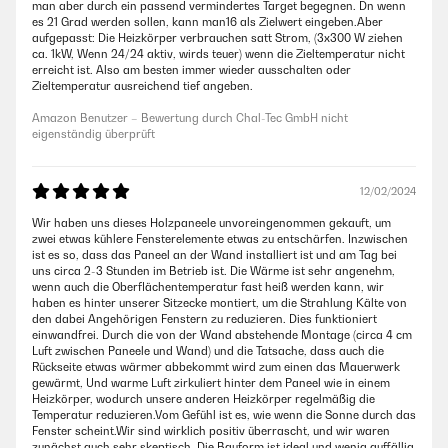
man aber durch ein passend vermindertes Target begegnen. Dn wenn
es 21 Grad werden sollen, kann man16 als Zielwert eingeben.Aber
aufgepasst: Die Heizkörper verbrauchen satt Strom, (3x300 W ziehen
ca. 1kW, Wenn 24/24 aktiv, wirds teuer) wenn die Zieltemperatur nicht
erreicht ist. Also am besten immer wieder ausschalten oder
Zieltemperatur ausreichend tief angeben.
Amazon Benutzer – Bewertung durch Chal-Tec GmbH nicht
eigenständig überprüft
12/02/2024
Wir haben uns dieses Holzpaneele unvoreingenommen gekauft, um
zwei etwas kühlere Fensterelemente etwas zu entschärfen. Inzwischen
ist es so, dass das Paneel an der Wand installiert ist und am Tag bei
uns circa 2-3 Stunden im Betrieb ist. Die Wärme ist sehr angenehm,
wenn auch die Oberflächentemperatur fast heiß werden kann, wir
haben es hinter unserer Sitzecke montiert, um die Strahlung Kälte von
den dabei Angehörigen Fenstern zu reduzieren. Dies funktioniert
einwandfrei. Durch die von der Wand abstehende Montage (circa 4 cm
Luft zwischen Paneele und Wand) und die Tatsache, dass auch die
Rückseite etwas wärmer abbekommt wird zum einen das Mauerwerk
gewärmt, Und warme Luft zirkuliert hinter dem Paneel wie in einem
Heizkörper, wodurch unsere anderen Heizkörper regelmäßig die
Temperatur reduzieren.Vom Gefühl ist es, wie wenn die Sonne durch das
Fenster scheint.Wir sind wirklich positiv überrascht, und wir waren
zunächst auch sehr skeptisch. Die Bauform ist ideal und wenig auffällig