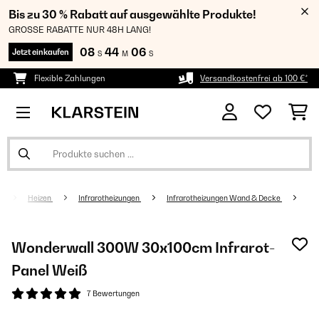
Bis zu 30 % Rabatt auf ausgewählte Produkte!
GROSSE RABATTE NUR 48H LANG!
08
44
05
Jetzt einkaufen
S
M
S
Flexible Zahlungen
Versandkostenfrei ab 100 €*
Heizen
Infrarotheizungen
Infrarotheizungen Wand & Decke
Wonderwall 300W 30x100cm Infrarot-
Panel​​ Weiß
7 Bewertungen