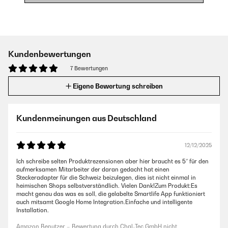
Kundenbewertungen
7 Bewertungen
Eigene Bewertung schreiben
Kundenmeinungen aus Deutschland
12/12/2025
Ich schreibe selten Produktrezensionen aber hier braucht es 5* für den
aufmerksamen Mitarbeiter der daran gedacht hat einen
Steckeradapter für die Schweiz beizulegen, dies ist nicht einmal in
heimischen Shops selbstverständlich. Vielen Dank!Zum Produkt:Es
macht genau das was es soll, die gelabelte Smartlife App funktioniert
auch mitsamt Google Home Integration.Einfache und intelligente
Installation.
Amazon Benutzer – Bewertung durch Chal-Tec GmbH nicht