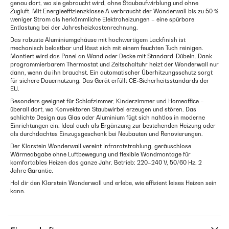
genau dort, wo sie gebraucht wird, ohne Staubaufwirblung und ohne
Zugluft. Mit Energieeffizienzklasse A verbraucht der Wonderwall bis zu 50 %
weniger Strom als herkömmliche Elektroheizungen – eine spürbare
Entlastung bei der Jahresheizkostenrechnung.
Das robuste Aluminiumgehäuse mit hochwertigem Lackfinish ist
mechanisch belastbar und lässt sich mit einem feuchten Tuch reinigen.
Montiert wird das Panel an Wand oder Decke mit Standard-Dübeln. Dank
programmierbarem Thermostat und Zeitschaltuhr heizt der Wonderwall nur
dann, wenn du ihn brauchst. Ein automatischer Überhitzungsschutz sorgt
für sichere Dauernutzung. Das Gerät erfüllt CE-Sicherheitsstandards der
EU.
Besonders geeignet für Schlafzimmer, Kinderzimmer und Homeoffice –
überall dort, wo Konvektoren Staubwirbel erzeugen und stören. Das
schlichte Design aus Glas oder Aluminium fügt sich nahtlos in moderne
Einrichtungen ein. Ideal auch als Ergänzung zur bestehenden Heizung oder
als durchdachtes Einzugsgeschenk bei Neubauten und Renovierungen.
Der Klarstein Wonderwall vereint Infrarotstrahlung, geräuschlose
Wärmeabgabe ohne Luftbewegung und flexible Wandmontage für
komfortables Heizen das ganze Jahr. Betrieb: 220–240 V, 50/60 Hz. 2
Jahre Garantie.
Hol dir den Klarstein Wonderwall und erlebe, wie effizient leises Heizen sein
kann.