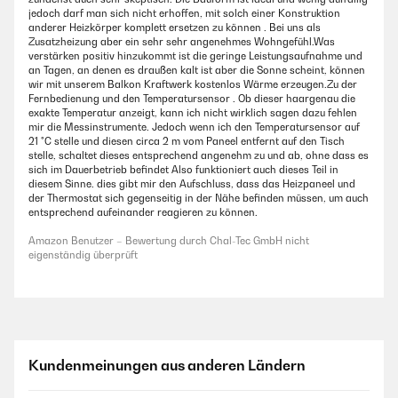
jedoch darf man sich nicht erhoffen, mit solch einer Konstruktion
anderer Heizkörper komplett ersetzen zu können . Bei uns als
Zusatzheizung aber ein sehr sehr angenehmes Wohngefühl.Was
verstärken positiv hinzukommt ist die geringe Leistungsaufnahme und
an Tagen, an denen es draußen kalt ist aber die Sonne scheint, können
wir mit unserem Balkon Kraftwerk kostenlos Wärme erzeugen.Zu der
Fernbedienung und den Temperatursensor . Ob dieser haargenau die
exakte Temperatur anzeigt, kann ich nicht wirklich sagen dazu fehlen
mir die Messinstrumente. Jedoch wenn ich den Temperatursensor auf
21 °C stelle und diesen circa 2 m vom Paneel entfernt auf den Tisch
stelle, schaltet dieses entsprechend angenehm zu und ab, ohne dass es
sich im Dauerbetrieb befindet Also funktioniert auch dieses Teil in
diesem Sinne. dies gibt mir den Aufschluss, dass das Heizpaneel und
der Thermostat sich gegenseitig in der Nähe befinden müssen, um auch
entsprechend aufeinander reagieren zu können.
Amazon Benutzer – Bewertung durch Chal-Tec GmbH nicht
eigenständig überprüft
Kundenmeinungen aus anderen Ländern