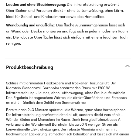
Lautlos und ohne Staubbewegung:
Die Infrarotstrahlung erwärmt
Oberflächen und Personen direkt – ohne Luftumwälzung, ohne Lärm.
Ideal für Schlaf- und Kinderzimmer sowie das Homeoffice.
Wandbündig und unauffällig:
Das flache Aluminiumgehäuse lässt sich
an Wand oder Decke montieren und fügt sich in jeden modernen Raum
ein. Die robuste Oberfläche lässt sich einfach mit einem feuchten Tuch
reinigen.
Produktbeschreibung
Schluss mit lärmenden Heizkörpern und trockener Heizungsluft: Der
Klarstein Wonderwall Bornholm erwärmt den Raum mit 1200 W
Infrarotstrahlung – lautlos, ohne Luftbewegung, ohne Staub aufzuwirbeln.
Das Ergebnis ist angenehme Wärme, die direkt Oberflächen und Personen
erreicht – ähnlich dem Gefühl von Sonnenwärme.
Bereits nach 2–3 Minuten spürst du die Wärme, ganz ohne Vorheizphase.
Die Infrarotstrahlung erwärmt nicht die Luft, sondern direkt was zählt –
Wände, Böden und Menschen im Raum. Dank Energieeffizienzklasse A
verbraucht der Wonderwall Bornholm bis zu 50 % weniger Strom als
konventionelle Elektroheizungen. Der robuste Aluminiumrahmen mit
hochwertiger Lackierung ist mechanisch belastbar und lässt sich mit einem