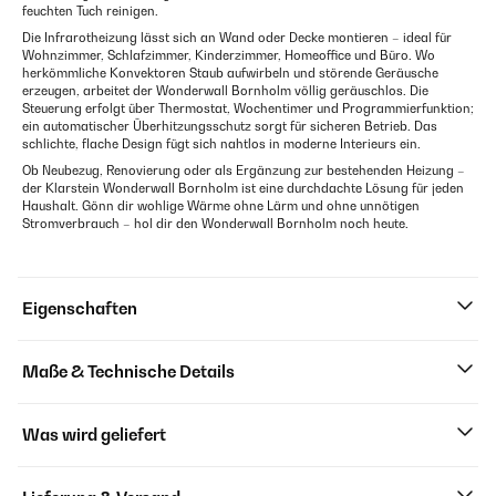
feuchten Tuch reinigen.
Die Infrarotheizung lässt sich an Wand oder Decke montieren – ideal für
Wohnzimmer, Schlafzimmer, Kinderzimmer, Homeoffice und Büro. Wo
herkömmliche Konvektoren Staub aufwirbeln und störende Geräusche
erzeugen, arbeitet der Wonderwall Bornholm völlig geräuschlos. Die
Steuerung erfolgt über Thermostat, Wochentimer und Programmierfunktion;
ein automatischer Überhitzungsschutz sorgt für sicheren Betrieb. Das
schlichte, flache Design fügt sich nahtlos in moderne Interieurs ein.
Ob Neubezug, Renovierung oder als Ergänzung zur bestehenden Heizung –
der Klarstein Wonderwall Bornholm ist eine durchdachte Lösung für jeden
Haushalt. Gönn dir wohlige Wärme ohne Lärm und ohne unnötigen
Stromverbrauch – hol dir den Wonderwall Bornholm noch heute.
Eigenschaften
Maße & Technische Details
Was wird geliefert