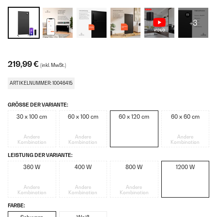
+3
219,99 €
(inkl. MwSt.)
ARTIKELNUMMER: 10046415
GRÖSSE DER VARIANTE:
30 x 100 cm
60 x 100 cm
60 x 120 cm
60 x 60 cm
Andere
Andere
Andere
Kombination
Kombination
Kombination
LEISTUNG DER VARIANTE:
360 W
400 W
800 W
1200 W
Andere
Andere
Andere
Kombination
Kombination
Kombination
FARBE: