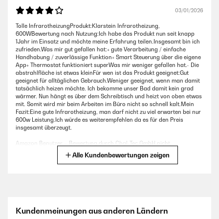
03/01/2026
Tolle InfrarotheizungProdukt:Klarstein Infrarotheizung,
600WBewertung nach Nutzung:Ich habe das Produkt nun seit knapp
1Jahr im Einsatz und möchte meine Erfahrung teilen.Insgesamt bin ich
zufrieden.Was mir gut gefallen hat:+ gute Verarbeitung / einfache
Handhabung / zuverlässige Funktion+ Smart Steuerung über die eigene
App+ Thermostat funktioniert superWas mir weniger gefallen hat.- Die
abstrahlfläche ist etwas kleinFür wen ist das Produkt geeignet:Gut
geeignet für alltäglichen Gebrauch.Weniger geeignet, wenn man damit
tatsächlich heizen möchte. Ich bekomme unser Bad damit kein grad
wärmer. Nun hängt es über dem Schreibtisch und heizt von oben etwas
mit. Somit wird mir beim Arbeiten im Büro nicht so schnell kalt.Mein
Fazit:Eine gute Infrarotheizung, man darf nicht zu viel erwarten bei nur
600w Leistung.Ich würde es weiterempfehlen da es für den Preis
insgesamt überzeugt.
Amazon Benutzer – Bewertung durch Chal-Tec GmbH nicht
eigenständig überprüft
Alle Kundenbewertungen zeigen
24/08/2025
Seit Anfang Mai eine super Bedarfs-Heizung ! Verrichtet ihren Dienst
zuverlässig wechselweise in einer 20qm - Küche oder einem 9qm - Bad
Kundenmeinungen aus anderen Ländern
bei offener Tür. Haus ist ein Ziegel- Lehmbau von vor 200 Jahren. Wir
betreiben sie ohne App ganz einfach und schlicht. Aufgrund eines