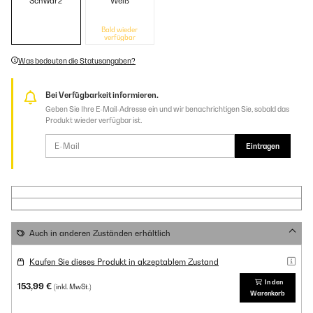
Schwarz
Weiß
Bald wieder
verfügbar
Was bedeuten die Statusangaben?
Bei Verfügbarkeit informieren.
Geben Sie Ihre E-Mail-Adresse ein und wir benachrichtigen Sie, sobald das
Produkt wieder verfügbar ist.
Eintragen
Auch in anderen Zuständen erhältlich
Kaufen Sie dieses Produkt in akzeptablem Zustand
In den
153,99 €
(inkl. MwSt.)
Warenkorb