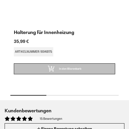
Halterung für Innenheizung
Fü
35,99 €
23
ARTIKELNUMMER: 10048175
AR
In den Warenkorb
Kundenbewertungen
15 Bewertungen
Eigene Bewertung schreiben