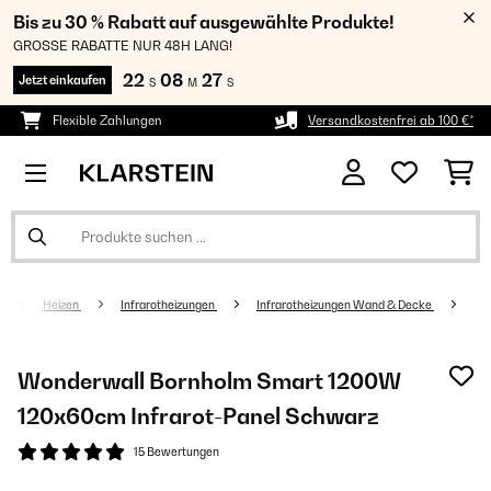
Bis zu 30 % Rabatt auf ausgewählte Produkte!
GROSSE RABATTE NUR 48H LANG!
22
08
27
Jetzt einkaufen
S
M
S
Flexible Zahlungen
Versandkostenfrei ab 100 €*
Heizen
Infrarotheizungen
Infrarotheizungen Wand & Decke
Wonderwall Bornholm Smart 1200W
120x60cm Infrarot-Panel​​ Schwarz
15 Bewertungen