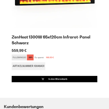
ZenHeat 1300W 65x120cm Infrarot-Panel​​
Schwarz
559,99 €
FULLSWING30
-30%
Du sparst:
168,00 €
ARTIKELNUMMER: 10046431
In den Warenkorb
Kundenbewertungen