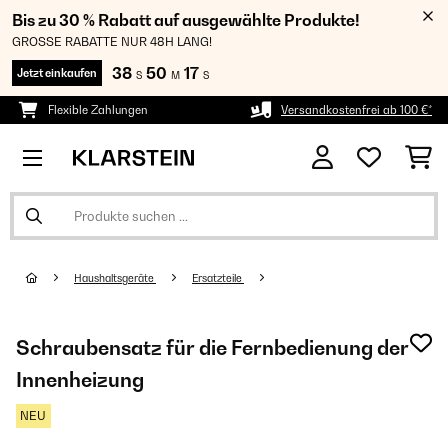
Bis zu 30 % Rabatt auf ausgewählte Produkte!
GROSSE RABATTE NUR 48H LANG!
38
50
16
Jetzt einkaufen
S
M
S
Flexible Zahlungen
Versandkostenfrei ab 100 €*
Haushaltsgeräte
Ersatzteile
Schraubensatz für die Fernbedienung der
Innenheizung
NEU