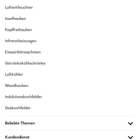
Luftentfeuchter
Inselhauben
Kopffreihauben
Infrarotheizungen
Eiswürfelmaschinen
Getränkekühlschränke
Luftkühler
Wandhauben
Induktionskochfelder
Gaskochfelder
Beliebte Themen
Kundendienst