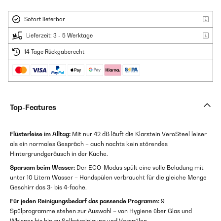
Sofort lieferbar
Lieferzeit: 3 - 5 Werktage
14 Tage Rückgaberecht
Top-Features
Flüsterleise im Alltag:
Mit nur 42 dB läuft die Klarstein VeroSteel leiser
als ein normales Gespräch – auch nachts kein störendes
Hintergrundgeräusch in der Küche.
Sparsam beim Wasser:
Der ECO-Modus spült eine volle Beladung mit
unter 10 Litern Wasser – Handspülen verbraucht für die gleiche Menge
Geschirr das 3- bis 4-fache.
Für jeden Reinigungsbedarf das passende Programm:
9
Spülprogramme stehen zur Auswahl – von Hygiene über Glas und
Whisper bis hin zu Selbstreinigung und Vorspülen.