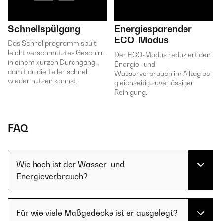
Schnellspülgang
Energiesparender
ECO-Modus
Das Schnellprogramm spült
leicht verschmutztes Geschirr
Der ECO-Modus reduziert den
in einem kurzen Durchgang,
Energie- und
damit du die Teller schnell
Wasserverbrauch im Alltag bei
wieder nutzen kannst.
gleichzeitig zuverlässiger
Reinigung.
FAQ
Wie hoch ist der Wasser- und
Energieverbrauch?
Für wie viele Maßgedecke ist er ausgelegt?