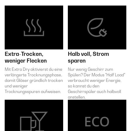
Extra-Trocken,
Halb voll, Strom
weniger Flecken
sparen
Mit Extra Dry aktivierst du eine
Nur wenig Geschirr zum
verlängerte Trocknungsphase,
Spülen? Der Modus "Half Load"
damit Gläser gründlich trocken
verbraucht weniger Energie,
und weniger
so kannst du den
Trocknungsspuren aufweisen.
Geschirrspüler auch halbvoll
anstellen.