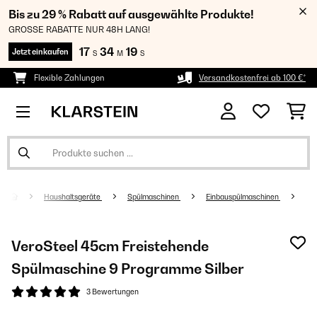
Bis zu 29 % Rabatt auf ausgewählte Produkte!
GROSSE RABATTE NUR 48H LANG!
17
34
19
Jetzt einkaufen
S
M
S
Flexible Zahlungen
Versandkostenfrei ab 100 €*
Haushaltsgeräte
Spülmaschinen
Einbauspülmaschinen
VeroSteel 45cm Freistehende
Spülmaschine 9 Programme Silber
3 Bewertungen