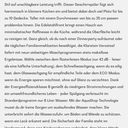
Stil auf unschlagbare Leistung trifft. Dieser Geschirrspüler fügt sich
harmonisch in kleinere Küchen ein und bietet dabei doch viel Platz für bis
zu 10 Gedecke. Teller mit einem Durchmesser von bis zu 25 cm passen
problemlos hinein. Die Edelstahlfront bringt einen Hauch von
minimalistischer Raffinesse in die Küche, während die Oberfläche leicht
zu reinigen ist. Ganz gleich, ob du nach einer Dinnerparty aufräumst oder
die täglichen Familienmahlzeiten bewältigst, die Klarstein Verosteel
liefert mit neun vielseitigen Waschprogrammen stets makellose
Ergebnisse. Wähle zwischen dem flüsterleisen Modus (nur 42 dB – leiser
als eine höfliche Unterhaltung), dem Schnellwaschgang, wenn du es eilig
hast, dem Glaswaschgang für empfindliche Teile oder dem ECO-Modus,
wenn du Energie sparen möchtest, ohne auf Glanz zu verzichten. Dank
der Energieeffizienzklasse B genießt du niedrigere Stromrechnungen und
ein umweltfreundlicheres Leben – jeder Spülgang verbraucht im
Standardprogramm nur 8 Liter Wasser. Mit der AquaStop-Technologie
musst du dir keine Sorgen um auslaufendes Wasser machen. Sie
unterbricht sofort die Wasserzufuhr, um Böden und Wände zu schützen,
wenn ein Leck erkannt wird. Die Sicherheit der Familie steht im
Vordergrund, denn eine Kindersicherung verhindert, dass kleine Hände