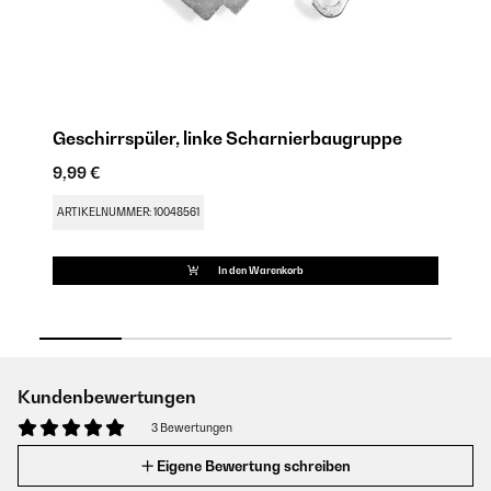
Geschirrspüler, linke Scharnierbaugruppe
Ge
9,99 €
9,
ARTIKELNUMMER: 10048561
AR
In den Warenkorb
Kundenbewertungen
3 Bewertungen
Eigene Bewertung schreiben