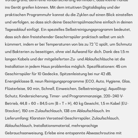
ins Gerät greifen können. Mit dem intuitiven Digitaldisplay und der
praktischen Programmuhr kannst du die Zyklen auf einen Blick einstellen
und verfolgen, so dass sich deine Geschirrspülmaschine einfach in deinen
Tagesablauf einfügt. Ein spezielles Selbstreinigungsprogramm bedeutet,
dass sich dein freistehender Geschirrspüler praktisch selbst um sich
kümmert, indem er bei Temperaturen von bis zu 72 °C spült, um Schmutz
und Bakterien zu beseitigen, ohne viel Aufwand für dich. Dank des 1,5 m
langen Kabels und der mitgelieferten Zu- und Ablaufschläuche ist die
Installation in jedem Haus problemlos möglich. Spezifikationen: 45 cm
Geschirrspüler für 10 Gedecke, Spitzenleistung bei nur 42 dB,
Energieklasse B, neun Reinigungsprogramme (ECO, Auto, Hygiene, Glas,
Flüsterleise, 90 min, Schnell, Einweichen, Selbstreinigung), AquaStop-
Schutz, Kindersicherung, Timer- und Programmanzeige, 220~240 V-
Betrieb, 44,8 × 60 × 84,5 cm (B × T × H), 40 kg Gewicht, 1,5 m Kabel (EU-
Stecker), 150 cm Zulaufschlauch, 138 cm Ablaufschlauch. Im
Lieferumfang: Klarstein Verosteel Geschirrspüler, Zulaufschlauch,
Ablaufschlauch, Installationsmaterial, mehrsprachige
Gebrauchsanweisung. Erlebe eine entspannte Abwaschroutine mit