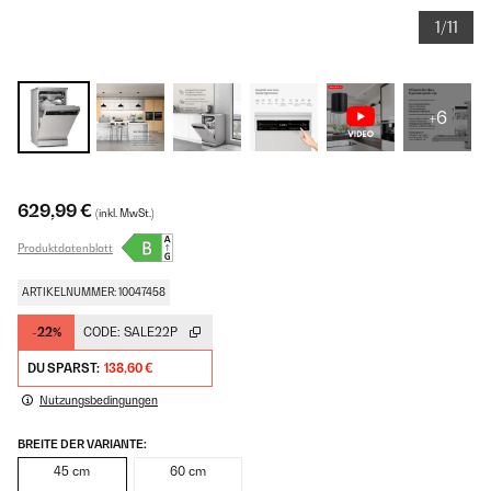
1/11
+6
629,99 €
(inkl. MwSt.)
Produktdatenblatt
ARTIKELNUMMER: 10047458
-22%
CODE:
SALE22P
DU SPARST:
138,60 €
Nutzungsbedingungen
BREITE DER VARIANTE:
45 cm
60 cm