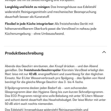
Langlebig und leicht zu reinigen:
Das Innengehäuse aus Edelstahl
widersteht Reinigungsmitteln und mechanischer Beanspruchung
dauerhaft besser als Kunststoff.
Flexibel in jede Küche integrierbar:
Als freistehendes Gerät mit
höhenverstellbarem Oberkorb passt die VeroSteel in nahezu jede
Küchenumgebung – ohne Umbauaufwand.
Produktbeschreibung
Abends das Geschirr einräumen, den Knopf drücken – und den Abend
genießen. Der
freistehende Geschirrspüler
Klarstein VeroSteel erledigt den
Rest: leise mit nur
42 dB
, energieeffizient und zuverlässig für den täglichen
Einsatz. Nur 8 Liter Wasserverbrauch pro Spülgang – das Spülen von Hand
benötigt für die gleiche Menge Geschirr das 3- bis 4-fache.
9 Spülprogramme decken jeden Bedarf ab – vom schonenden
Glasprogramm über den Hygiene-Gang bis zum kurzen Schnellprogramm.
Das ECO-Programm reinigt eine volle Beladung mit unter 10 Litern Wasser
und schont damit dauerhaft das Haushaltsbudget. Der leise Motor mit unter
50 dB stört auch nachts niemanden.
Das Edelstahl-Innengehäuse widersteht Reinigungsmitteln und