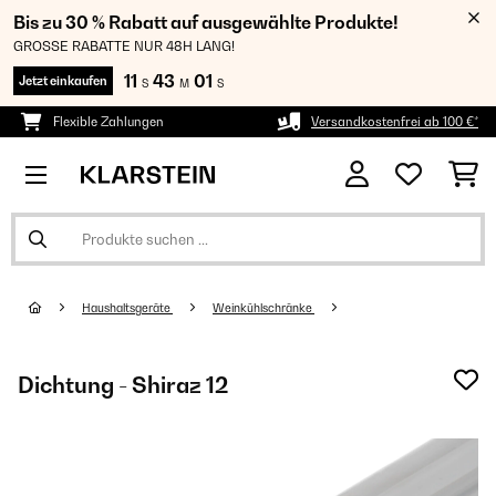
Bis zu 30 % Rabatt auf ausgewählte Produkte!
GROSSE RABATTE NUR 48H LANG!
11
43
00
Jetzt einkaufen
S
M
S
Flexible Zahlungen
Versandkostenfrei ab 100 €*
Haushaltsgeräte
Weinkühlschränke
Dichtung - Shiraz 12