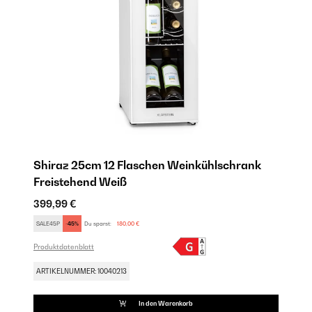
Shiraz 25cm 12 Flaschen Weinkühlschrank
Freistehend​ Weiß
399,99 €
SALE45P
-45%
Du sparst:
180,00 €
Produktdatenblatt
ARTIKELNUMMER: 10040213
In den Warenkorb