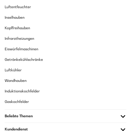
Luftentfeuchter
Inselhauben
Kopffreihauben
Infrarotheizungen
Eiswürfelmaschinen
Getränkekühlschränke
Luftkühler
Wandhauben
Induktionskochfelder
Gaskochfelder
Beliebte Themen
Kundendienst