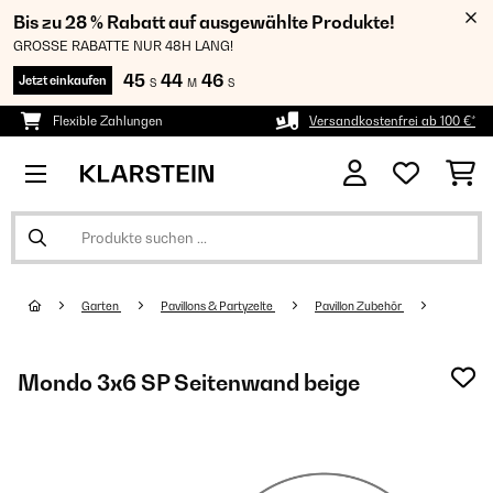
Bis zu 28 % Rabatt auf ausgewählte Produkte!
GROSSE RABATTE NUR 48H LANG!
45
44
45
Jetzt einkaufen
S
M
S
Flexible Zahlungen
Versandkostenfrei ab 100 €*
Garten
Pavillons & Partyzelte
Pavillon Zubehör
Mondo 3x6 SP Seitenwand beige