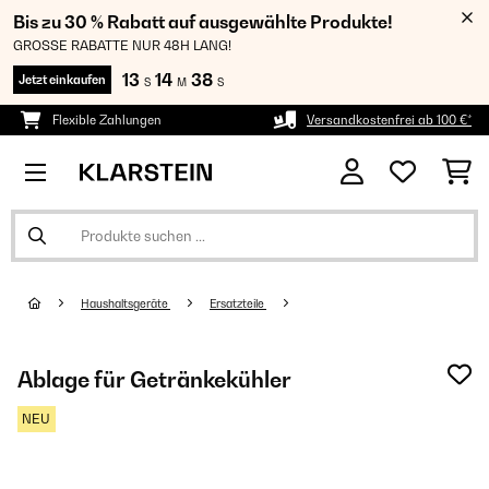
Bis zu 30 % Rabatt auf ausgewählte Produkte!
GROSSE RABATTE NUR 48H LANG!
13
14
38
Jetzt einkaufen
S
M
S
Flexible Zahlungen
Versandkostenfrei ab 100 €*
Haushaltsgeräte
Ersatzteile
Ablage für Getränkekühler
NEU