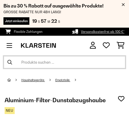
Bis zu 30 % Rabatt auf ausgewählte Produkte!
GROSSE RABATTE NUR 48H LANG!
19
57
21
Jetzt einkaufen
S
M
S
Flexible Zahlungen
Versandkostenfrei ab 100 €*
Haushaltsgeräte
Ersatzteile
Aluminium-Filter-Dunstabzugshaube
NEU