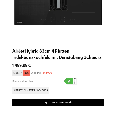
AirJet Hybrid 83cm 4 Platten
Ai
rz
Induktionskochfeld mit Dunstabzug​ Schwarz
I
1.499,99 €
1.
SALE37P
-37%
Du sparst:
555,00 €
SA
Produktdatenblatt
Pro
ARTIKELNUMMER: 10046663
AR
In den Warenkorb