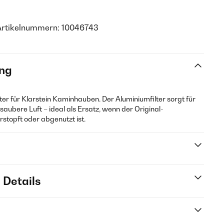
Artikelnummern: 10046743
ng
lter für Klarstein Kaminhauben. Der Aluminiumfilter sorgt für
d saubere Luft – ideal als Ersatz, wenn der Original-
rstopft oder abgenutzt ist.
 Details