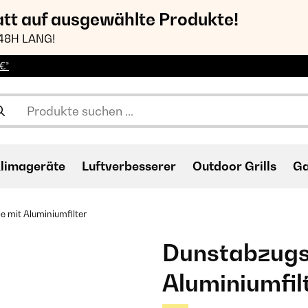
att auf ausgewählte Produkte!
48H LANG!
€*
limageräte
Luftverbesserer
Outdoor Grills
Ga
 mit Aluminiumfilter
Dunstabzugs
Aluminiumfil