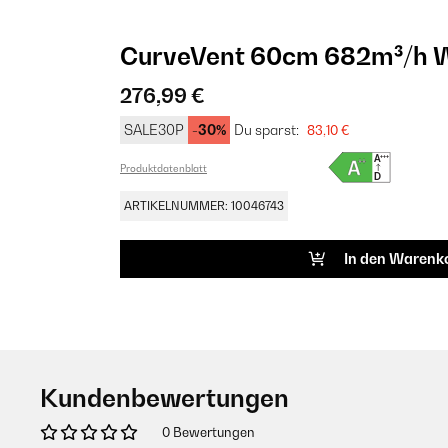
CurveVent 60cm 682m³/h W
276,99 €
SALE30P
-30%
Du sparst:
83,10 €
Produktdatenblatt
ARTIKELNUMMER: 10046743
In den Warenk
Kundenbewertungen
0 Bewertungen