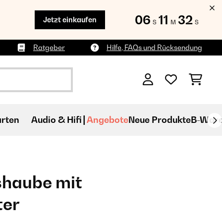
06
11
31
Jetzt einkaufen
S
M
S
Ratgeber
Hilfe, FAQs und Rücksendung
rten
Audio & Hifi
Angebote
Neue Produkte
B-War
haube mit
ter