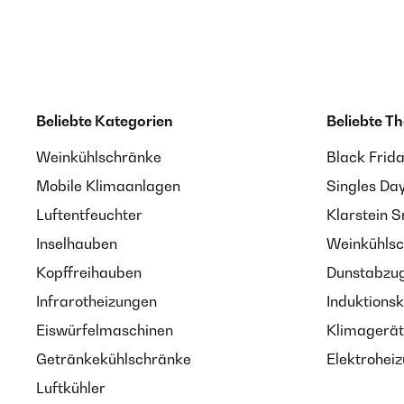
Beliebte Kategorien
Beliebte T
Weinkühlschränke
Black Frid
Mobile Klimaanlagen
Singles Da
Luftentfeuchter
Klarstein 
Inselhauben
Weinkühlsc
Kopffreihauben
Dunstabzug
Infrarotheizungen
Induktionsk
Eiswürfelmaschinen
Klimagerät
Getränkekühlschränke
Elektroheiz
Luftkühler