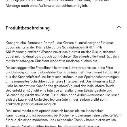
Montage auch ohne Außenwandanschluss möglich.
Produktbeschreibung
Kochgerüche, Fettdunst, Dampf – die Klarstein Laurel sorgt dafür, dass
davon nichts in der Küche bleibt. Die Schräghaube mit 417 m³/h
Abluftleistung entfernt Wrasen zuverlässig direkt an der Quelle, arbeitet
dabei mit maximal 58 dB auch auf höchster Stufe kontrolliert und fügt sich
mit ihrer schrägen Glasfront elegant in moderne Küchen ein.
Die schräggestellte Frontfläche leitet den Luftstrom präzise in die Filter –
unabhängig von der Einbauhöhe. Der Aluminiumfettfilter nimmt Fettpartikel
aus der Küchenluft auf und lässt sich einfach in der Spülmaschine reinigen,
ohne manuelles Schrubben oder teure Filterwechsel. Das integrierte LED-
Licht beleuchtet die Kochfläche gleichmäßig, und das beleuchtete Touch-
Bedienfeld ermöglicht eine intuitive Einstellung von Leistungsstufe und
Beleuchtung direkt am Gerät. Für Küchen ohne Außenwandanschluss lässt
sich die Laurel auf Umluftbetrieb umrüsten – der Einbau bleibt so in
praktisch jeder Situation möglich.
Die Laurel macht sich optisch deutlich besser als ein klassischer
Kaminabzug und ist besonders bei Küchenrenovierungen eine beliebte Wahl
für alle, die einen modernen Look mit solider Technik kombinieren wollen.
Passende Aktivkohlefilter für den Umluftbetrieb sind unter der