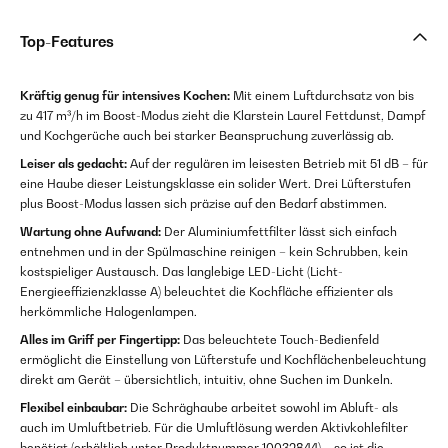
Top-Features
Kräftig genug für intensives Kochen:
Mit einem Luftdurchsatz von bis
zu 417 m³/h im Boost-Modus zieht die Klarstein Laurel Fettdunst, Dampf
und Kochgerüche auch bei starker Beanspruchung zuverlässig ab.
Leiser als gedacht:
Auf der regulären im leisesten Betrieb mit 51 dB – für
eine Haube dieser Leistungsklasse ein solider Wert. Drei Lüfterstufen
plus Boost-Modus lassen sich präzise auf den Bedarf abstimmen.
Wartung ohne Aufwand:
Der Aluminiumfettfilter lässt sich einfach
entnehmen und in der Spülmaschine reinigen – kein Schrubben, kein
kostspieliger Austausch. Das langlebige LED-Licht (Licht-
Energieeffizienzklasse A) beleuchtet die Kochfläche effizienter als
herkömmliche Halogenlampen.
Alles im Griff per Fingertipp:
Das beleuchtete Touch-Bedienfeld
ermöglicht die Einstellung von Lüfterstufe und Kochflächenbeleuchtung
direkt am Gerät – übersichtlich, intuitiv, ohne Suchen im Dunkeln.
Flexibel einbaubar:
Die Schräghaube arbeitet sowohl im Abluft- als
auch im Umluftbetrieb. Für die Umluftlösung werden Aktivkohlefilter
benötigt (erhältlich unter Produktnummer 10032844) – so ist die