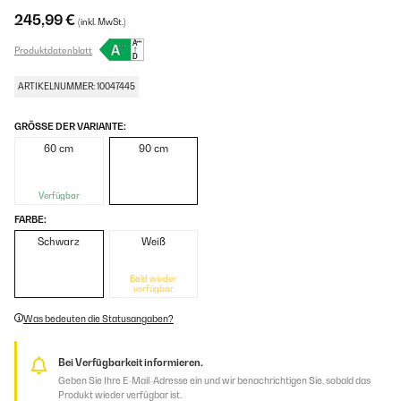
245,99 €
(inkl. MwSt.)
Produktdatenblatt
ARTIKELNUMMER: 10047445
GRÖSSE DER VARIANTE:
60 cm
90 cm
Verfügbar
FARBE:
Schwarz
Weiß
Bald wieder
verfügbar
Was bedeuten die Statusangaben?
Bei Verfügbarkeit informieren.
Geben Sie Ihre E-Mail-Adresse ein und wir benachrichtigen Sie, sobald das
Produkt wieder verfügbar ist.