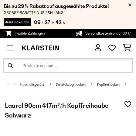
Bis zu 29 % Rabatt auf ausgewählte Produkte!
GROSSE RABATTE NUR 48H LANG!
09
27
42
Jetzt einkaufen
S
M
S
Flexible Zahlungen
Versandkostenfrei ab 100 €*
Haushaltsgeräte
Dunstabzugshauben
Kopffreihauben
Laurel 90cm 417m³/h Kopffreihaube
Schwarz