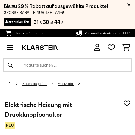
Bis zu 29 % Rabatt auf ausgewählte Produkte!
GROSSE RABATTE NUR 48H LANG!
31
30
44
Jetzt einkaufen
S
M
S
Flexible Zahlungen
Versandkostenfrei ab 100 €*
Haushaltsgeräte
Ersatzteile
Elektrische Heizung mit
Druckknopfschalter
NEU