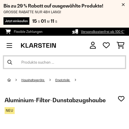
Bis zu 29 % Rabatt auf ausgewählte Produkte!
GROSSE RABATTE NUR 48H LANG!
15
01
11
Jetzt einkaufen
S
M
S
Flexible Zahlungen
Versandkostenfrei ab 100 €*
Haushaltsgeräte
Ersatzteile
Aluminium-Filter-Dunstabzugshaube
NEU