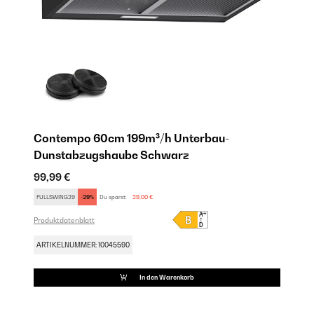
Contempo 60cm 199m³/h Unterbau-
C
Dunstabzugshaube Schwarz
D
99,99 €
11
FULLSWING29
-29%
Du sparst:
29,00 €
SE
Produktdatenblatt
Pro
ARTIKELNUMMER: 10045590
AR
In den Warenkorb