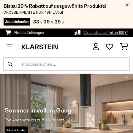
Bis zu 29 % Rabatt auf ausgewählte Produkte!
GROSSE RABATTE NUR 48H LANG!
33
09
28
Jetzt einkaufen
S
M
S
Flexible Zahlungen
Versandkostenfrei ab 100 €*
Sommer in vollem Gange
Top Angebote bis zu 50 % Rabatt
Jetzt einkaufen