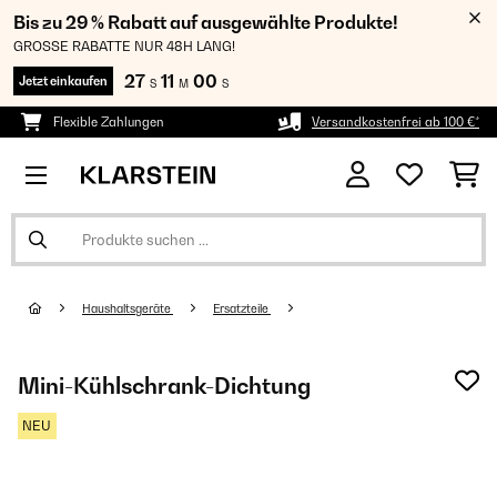
Bis zu 29 % Rabatt auf ausgewählte Produkte!
GROSSE RABATTE NUR 48H LANG!
27
11
00
Jetzt einkaufen
S
M
S
Flexible Zahlungen
Versandkostenfrei ab 100 €*
Haushaltsgeräte
Ersatzteile
Mini-Kühlschrank-Dichtung
NEU