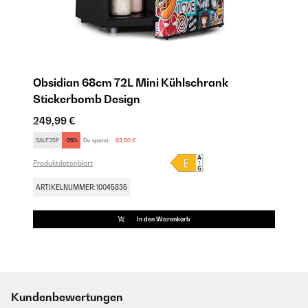
Obsidian 68cm 72L Mini Kühlschrank​
Stickerbomb Design
249,99 €
SALE25P
-25%
Du sparst:
62,50 €
Produktdatenblatt
ARTIKELNUMMER: 10045835
In den Warenkorb
Kundenbewertungen