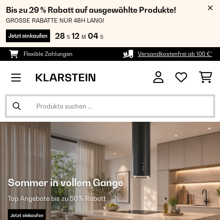
Bis zu 29 % Rabatt auf ausgewählte Produkte!
GROSSE RABATTE NUR 48H LANG!
28
12
03
Jetzt einkaufen
S
M
S
Flexible Zahlungen
Versandkostenfrei ab 100 €*
Sommer in vollem Gange
Top Angebote bis zu 50 % Rabatt
Jetzt einkaufen