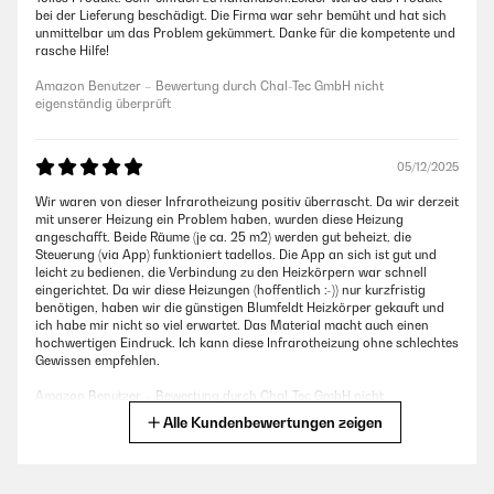
bei der Lieferung beschädigt. Die Firma war sehr bemüht und hat sich
unmittelbar um das Problem gekümmert. Danke für die kompetente und
rasche Hilfe!
Amazon Benutzer – Bewertung durch Chal-Tec GmbH nicht
eigenständig überprüft
05/12/2025
Wir waren von dieser Infrarotheizung positiv überrascht. Da wir derzeit
mit unserer Heizung ein Problem haben, wurden diese Heizung
angeschafft. Beide Räume (je ca. 25 m2) werden gut beheizt, die
Steuerung (via App) funktioniert tadellos. Die App an sich ist gut und
leicht zu bedienen, die Verbindung zu den Heizkörpern war schnell
eingerichtet. Da wir diese Heizungen (hoffentlich :-)) nur kurzfristig
benötigen, haben wir die günstigen Blumfeldt Heizkörper gekauft und
ich habe mir nicht so viel erwartet. Das Material macht auch einen
hochwertigen Eindruck. Ich kann diese Infrarotheizung ohne schlechtes
Gewissen empfehlen.
Amazon Benutzer – Bewertung durch Chal-Tec GmbH nicht
eigenständig überprüft
Alle Kundenbewertungen zeigen
23/10/2025