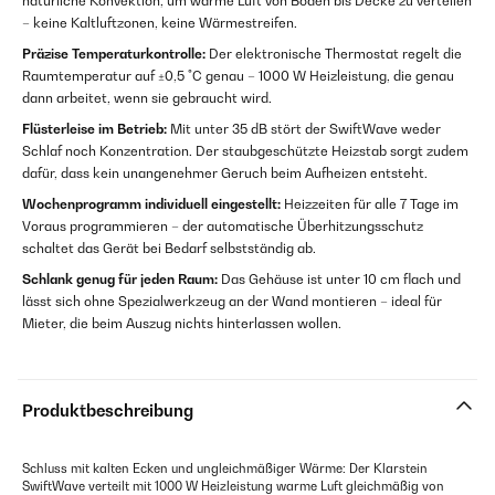
natürliche Konvektion, um warme Luft von Boden bis Decke zu verteilen
– keine Kaltluftzonen, keine Wärmestreifen.
Präzise Temperaturkontrolle:
Der elektronische Thermostat regelt die
Raumtemperatur auf ±0,5 °C genau – 1000 W Heizleistung, die genau
dann arbeitet, wenn sie gebraucht wird.
Flüsterleise im Betrieb:
Mit unter 35 dB stört der SwiftWave weder
Schlaf noch Konzentration. Der staubgeschützte Heizstab sorgt zudem
dafür, dass kein unangenehmer Geruch beim Aufheizen entsteht.
Wochenprogramm individuell eingestellt:
Heizzeiten für alle 7 Tage im
Voraus programmieren – der automatische Überhitzungsschutz
schaltet das Gerät bei Bedarf selbstständig ab.
Schlank genug für jeden Raum:
Das Gehäuse ist unter 10 cm flach und
lässt sich ohne Spezialwerkzeug an der Wand montieren – ideal für
Mieter, die beim Auszug nichts hinterlassen wollen.
Produktbeschreibung
Schluss mit kalten Ecken und ungleichmäßiger Wärme: Der Klarstein
SwiftWave verteilt mit 1000 W Heizleistung warme Luft gleichmäßig von