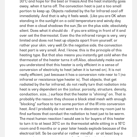
30°C and hope for the best or freeze.And the heat instantly goes
away, when it turns off. The convection heat is just a too small
portion to keep up. Objects radiated by the far Infrared cool off
immediately. And that is why it feels weak. (Like you are OK when
standing in the sunlight on a cold temperature and windy day
and then a cloud shadows the sun.)So on the plus side, absolutely
silent. Does what it should do - if you are sitting in front of it and
over-set the thermostat. Even tho the infrared range is very, very
limited and does not heat up objects apart from yourself, or
rather your skin, very well.On the negative side, the convection
heat part is very small. And, I know, this is the principle of this
heating type. But that also means you instantly get cold when the
thermostat of the heater turns it off.Also, absolutely make sure
you understand that this heater is only efficient in a sense of
conversion of electricity to heat (when it is turned on). It is not
really efficient, just because it has a conversion rate near to 1 (no
infrared or resistance type heater is). That objects, that get
radiated by the far infrared, do not really turn that radiation into
heat is very dependent on the (colour, porosity, structure, density,
conduction, size...) surface that the heater is "shining" on. That is
probably the reason they choose a black steel mesh with enough
"blocking" surface to turn some portion of the IR into conversion
heat. And I probably do not want to re-decorate my room just to
find surfaces that conduct the radiation to heat just to be warm.
The most human reaction I would see is for buyers of this heater
to turn it to at least 30°C on its thermostat while sitting in a 16°C
room and 6 months or a year later heads explode because of the
electrical bill. So be careful or rather mindful - or at least buy a