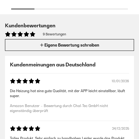
Kundenbewertungen
9 Bewertungen
Eigene Bewertung schreiben
Kundenmeinungen aus Deutschland
10/01/2026
Die Heizung hat eine gute Qualität, mit der APP leicht einstellbar, läuft
super.
Amazon Benutzer – Bewertung durch Chal-Tec GmbH nicht
eigenständig überprüft
24/12/2025
Tolles Produkt. Sehr einfach zu handhaben.Leider wurde das Produkt