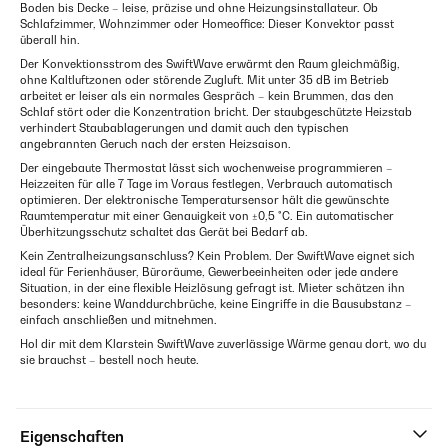
Boden bis Decke – leise, präzise und ohne Heizungsinstallateur. Ob
Schlafzimmer, Wohnzimmer oder Homeoffice: Dieser Konvektor passt
überall hin.
Der Konvektionsstrom des SwiftWave erwärmt den Raum gleichmäßig,
ohne Kaltluftzonen oder störende Zugluft. Mit unter 35 dB im Betrieb
arbeitet er leiser als ein normales Gespräch – kein Brummen, das den
Schlaf stört oder die Konzentration bricht. Der staubgeschützte Heizstab
verhindert Staubablagerungen und damit auch den typischen
angebrannten Geruch nach der ersten Heizsaison.
Der eingebaute Thermostat lässt sich wochenweise programmieren –
Heizzeiten für alle 7 Tage im Voraus festlegen, Verbrauch automatisch
optimieren. Der elektronische Temperatursensor hält die gewünschte
Raumtemperatur mit einer Genauigkeit von ±0,5 °C. Ein automatischer
Überhitzungsschutz schaltet das Gerät bei Bedarf ab.
Kein Zentralheizungsanschluss? Kein Problem. Der SwiftWave eignet sich
ideal für Ferienhäuser, Büroräume, Gewerbeeinheiten oder jede andere
Situation, in der eine flexible Heizlösung gefragt ist. Mieter schätzen ihn
besonders: keine Wanddurchbrüche, keine Eingriffe in die Bausubstanz –
einfach anschließen und mitnehmen.
Hol dir mit dem Klarstein SwiftWave zuverlässige Wärme genau dort, wo du
sie brauchst – bestell noch heute.
Eigenschaften