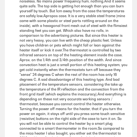
noiseless. No mains power frequency hum, nothing.And it seems
quite safe. The top side is getting hot enough than you can burn
yourself by touch. But 1cm away from the case the temperatures
are safely low.Apropos case. It is a very stable steel frame (mine
came with some plastic or steel parts rattling around on the
inside), with a hexagonal front mesh out of steel with the flimsiest
standing feet you can get. Which also have no rolls, in
comparison to the advertising pictures. But since this heater is
not very heavy, you can live with the cheap plastic feet. Unless
you have children or pets which might fall or lean against the
heater itself or kick it over.The thermostat is controlled by two
infrared sensors on top of the heating element inside the case.
Aprox. on the 1/4th and 3/4th position of the width. And since
convection heat is just a small portion of this heating system, you
get cold instantly when the thermostats turn off because they
"sense" 24 degrees C when the rest of the room has only 16
degrees C. A sad disadvantage of this heating type. And bad
placement of the temperature sensors, considering the take up
the temperature of the IR reflection and the convection from the
front grid itself (which explains the inaccuracy).And everything is
depending on these not very accurate working sensors /
thermostat, because you cannot control the heater otherwise.
Turning the power off means for the heater, that if you turn the
power on again, it stays off until you press some touch sensitive
(resistive) buttons on the right side of the case to turn it on. So
you will not be able to control the heater by a smart plug
connected to a smart thermometer in the room.So compared to
the mica heater I also bought, you either set the thermostat to