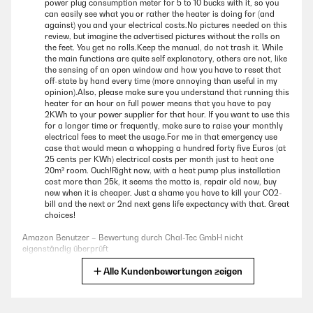
power plug consumption meter for 5 to 10 bucks with it, so you
can easily see what you or rather the heater is doing for (and
against) you and your electrical costs.No pictures needed on this
review, but imagine the advertised pictures without the rolls on
the feet. You get no rolls.Keep the manual, do not trash it. While
the main functions are quite self explanatory, others are not, like
the sensing of an open window and how you have to reset that
off-state by hand every time (more annoying than useful in my
opinion).Also, please make sure you understand that running this
heater for an hour on full power means that you have to pay
2KWh to your power supplier for that hour. If you want to use this
for a longer time or frequently, make sure to raise your monthly
electrical fees to meet the usage.For me in that emergency use
case that would mean a whopping a hundred forty five Euros (at
25 cents per KWh) electrical costs per month just to heat one
20m² room. Ouch!Right now, with a heat pump plus installation
cost more than 25k, it seems the motto is, repair old now, buy
new when it is cheaper. Just a shame you have to kill your CO2-
bill and the next or 2nd next gens life expectancy with that. Great
choices!
Amazon Benutzer – Bewertung durch Chal-Tec GmbH nicht
eigenständig überprüft
Alle Kundenbewertungen zeigen
Übersetzen
30/12/2024