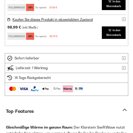
In den
Warenkorb
FULLSWING30
-30%
Du sparst:
31,50 €
Kaufen Sie dieses Produkt in akzeptablem Zustand
98,99 €
(inkl. MwSt.)
In den
Warenkorb
FULLSWING30
-30%
Du sparst:
29,70 €
Sofort lieferbar
Lieferzeit: 1 Werktag
14 Tage Rückgaberecht
Top-Features
Gleichmäßige Wärme im ganzen Raum:
Der Klarstein SwiftWave nutzt