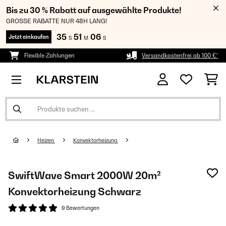
Bis zu 30 % Rabatt auf ausgewählte Produkte!
GROSSE RABATTE NUR 48H LANG!
35
51
05
Jetzt einkaufen
S
M
S
Flexible Zahlungen
Versandkostenfrei ab 100 €*
Heizen
Konvektorheizung
SwiftWave Smart 2000W 20m²
Konvektorheizung Schwarz
9 Bewertungen