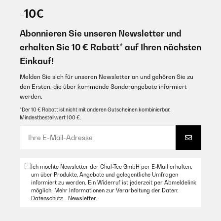
-10€
Conforme à la description et à l'utilisation
Abonnieren Sie unseren Newsletter und
Amazon Benutzer – Bewertung durch Chal-Tec GmbH nicht
eigenständig überprüft
erhalten Sie 10 € Rabatt* auf Ihren nächsten
Übersetzen
Einkauf!
Melden Sie sich für unseren Newsletter an und gehören Sie zu
den Ersten, die über kommende Sonderangebote informiert
werden.
*Der 10 € Rabatt ist nicht mit anderen Gutscheinen kombinierbar.
Mindestbestellwert 100 €.
Ich möchte Newsletter der Chal-Tec GmbH per E-Mail erhalten,
um über Produkte, Angebote und gelegentliche Umfragen
informiert zu werden. Ein Widerruf ist jederzeit per Abmeldelink
möglich. Mehr Informationen zur Verarbeitung der Daten:
Datenschutz - Newsletter
.