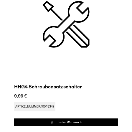
HHG4 Schraubensatzschalter
H
9,99 €
9,
ARTIKELNUMMER: 10048347
AR
In den Warenkorb