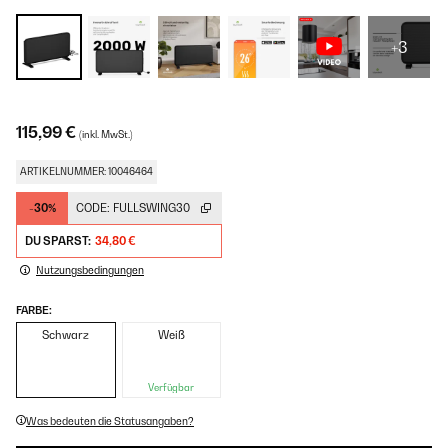
+3
115,99 €
(inkl. MwSt.)
ARTIKELNUMMER: 10046464
-30%
CODE:
FULLSWING30
DU SPARST:
34,80 €
Nutzungsbedingungen
FARBE:
Schwarz
Weiß
Verfügbar
Was bedeuten die Statusangaben?