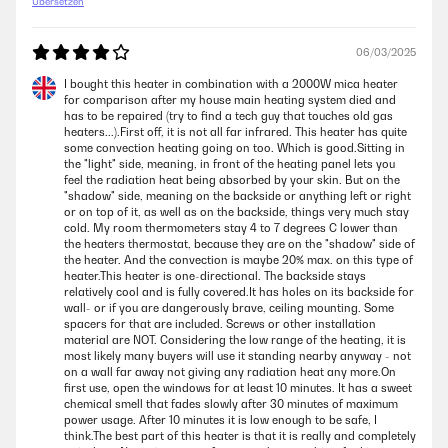
Übersetzen
06/03/2025
I bought this heater in combination with a 2000W mica heater
for comparison after my house main heating system died and
has to be repaired (try to find a tech guy that touches old gas
heaters...).First off, it is not all far infrared. This heater has quite
some convection heating going on too. Which is good.Sitting in
the "light" side, meaning, in front of the heating panel lets you
feel the radiation heat being absorbed by your skin. But on the
"shadow" side, meaning on the backside or anything left or right
or on top of it, as well as on the backside, things very much stay
cold. My room thermometers stay 4 to 7 degrees C lower than
the heaters thermostat, because they are on the "shadow" side of
the heater. And the convection is maybe 20% max. on this type of
heater.This heater is one-directional. The backside stays
relatively cool and is fully covered.It has holes on its backside for
wall- or if you are dangerously brave, ceiling mounting. Some
spacers for that are included. Screws or other installation
material are NOT. Considering the low range of the heating, it is
most likely many buyers will use it standing nearby anyway - not
on a wall far away not giving any radiation heat any more.On
first use, open the windows for at least 10 minutes. It has a sweet
chemical smell that fades slowly after 30 minutes of maximum
power usage. After 10 minutes it is low enough to be safe, I
think.The best part of this heater is that it is really and completely