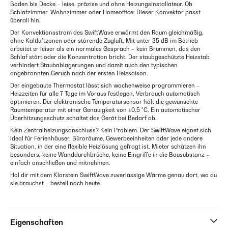
Boden bis Decke – leise, präzise und ohne Heizungsinstallateur. Ob
Schlafzimmer, Wohnzimmer oder Homeoffice: Dieser Konvektor passt
überall hin.
Der Konvektionsstrom des SwiftWave erwärmt den Raum gleichmäßig,
ohne Kaltluftzonen oder störende Zugluft. Mit unter 35 dB im Betrieb
arbeitet er leiser als ein normales Gespräch – kein Brummen, das den
Schlaf stört oder die Konzentration bricht. Der staubgeschützte Heizstab
verhindert Staubablagerungen und damit auch den typischen
angebrannten Geruch nach der ersten Heizsaison.
Der eingebaute Thermostat lässt sich wochenweise programmieren –
Heizzeiten für alle 7 Tage im Voraus festlegen, Verbrauch automatisch
optimieren. Der elektronische Temperatursensor hält die gewünschte
Raumtemperatur mit einer Genauigkeit von ±0,5 °C. Ein automatischer
Überhitzungsschutz schaltet das Gerät bei Bedarf ab.
Kein Zentralheizungsanschluss? Kein Problem. Der SwiftWave eignet sich
ideal für Ferienhäuser, Büroräume, Gewerbeeinheiten oder jede andere
Situation, in der eine flexible Heizlösung gefragt ist. Mieter schätzen ihn
besonders: keine Wanddurchbrüche, keine Eingriffe in die Bausubstanz –
einfach anschließen und mitnehmen.
Hol dir mit dem Klarstein SwiftWave zuverlässige Wärme genau dort, wo du
sie brauchst – bestell noch heute.
Eigenschaften