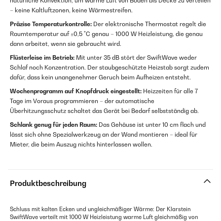
natürliche Konvektion, um warme Luft von Boden bis Decke zu verteilen
– keine Kaltluftzonen, keine Wärmestreifen.
Präzise Temperaturkontrolle:
Der elektronische Thermostat regelt die
Raumtemperatur auf ±0,5 °C genau – 1000 W Heizleistung, die genau
dann arbeitet, wenn sie gebraucht wird.
Flüsterleise im Betrieb:
Mit unter 35 dB stört der SwiftWave weder
Schlaf noch Konzentration. Der staubgeschützte Heizstab sorgt zudem
dafür, dass kein unangenehmer Geruch beim Aufheizen entsteht.
Wochenprogramm auf Knopfdruck eingestellt:
Heizzeiten für alle 7
Tage im Voraus programmieren – der automatische
Überhitzungsschutz schaltet das Gerät bei Bedarf selbstständig ab.
Schlank genug für jeden Raum:
Das Gehäuse ist unter 10 cm flach und
lässt sich ohne Spezialwerkzeug an der Wand montieren – ideal für
Mieter, die beim Auszug nichts hinterlassen wollen.
Produktbeschreibung
Schluss mit kalten Ecken und ungleichmäßiger Wärme: Der Klarstein
SwiftWave verteilt mit 1000 W Heizleistung warme Luft gleichmäßig von