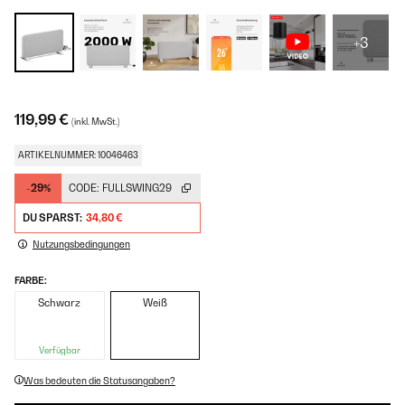
+3
119,99 €
(inkl. MwSt.)
ARTIKELNUMMER: 10046463
-29%
CODE:
FULLSWING29
DU SPARST:
34,80 €
Nutzungsbedingungen
FARBE:
Schwarz
Weiß
Verfügbar
Was bedeuten die Statusangaben?