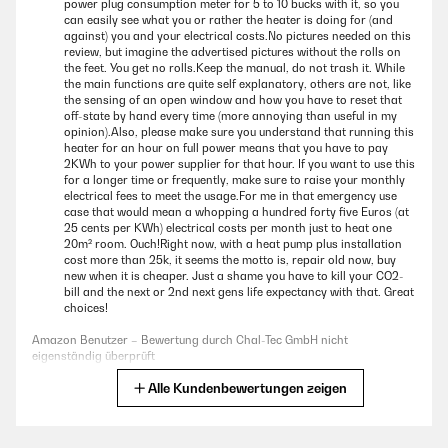
power plug consumption meter for 5 to 10 bucks with it, so you
can easily see what you or rather the heater is doing for (and
against) you and your electrical costs.No pictures needed on this
review, but imagine the advertised pictures without the rolls on
the feet. You get no rolls.Keep the manual, do not trash it. While
the main functions are quite self explanatory, others are not, like
the sensing of an open window and how you have to reset that
off-state by hand every time (more annoying than useful in my
opinion).Also, please make sure you understand that running this
heater for an hour on full power means that you have to pay
2KWh to your power supplier for that hour. If you want to use this
for a longer time or frequently, make sure to raise your monthly
electrical fees to meet the usage.For me in that emergency use
case that would mean a whopping a hundred forty five Euros (at
25 cents per KWh) electrical costs per month just to heat one
20m² room. Ouch!Right now, with a heat pump plus installation
cost more than 25k, it seems the motto is, repair old now, buy
new when it is cheaper. Just a shame you have to kill your CO2-
bill and the next or 2nd next gens life expectancy with that. Great
choices!
Amazon Benutzer – Bewertung durch Chal-Tec GmbH nicht
eigenständig überprüft
Alle Kundenbewertungen zeigen
Übersetzen
30/12/2024