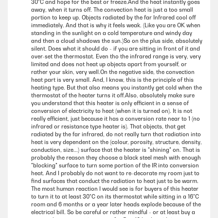
30°C and hope for the best or freeze.And the heat instantly goes
away, when it turns off. The convection heat is just a too small
portion to keep up. Objects radiated by the far Infrared cool off
immediately. And that is why it feels weak. (Like you are OK when
standing in the sunlight on a cold temperature and windy day
and then a cloud shadows the sun.)So on the plus side, absolutely
silent. Does what it should do - if you are sitting in front of it and
over-set the thermostat. Even tho the infrared range is very, very
limited and does not heat up objects apart from yourself, or
rather your skin, very well.On the negative side, the convection
heat part is very small. And, I know, this is the principle of this
heating type. But that also means you instantly get cold when the
thermostat of the heater turns it off.Also, absolutely make sure
you understand that this heater is only efficient in a sense of
conversion of electricity to heat (when it is turned on). It is not
really efficient, just because it has a conversion rate near to 1 (no
infrared or resistance type heater is). That objects, that get
radiated by the far infrared, do not really turn that radiation into
heat is very dependent on the (colour, porosity, structure, density,
conduction, size...) surface that the heater is "shining" on. That is
probably the reason they choose a black steel mesh with enough
"blocking" surface to turn some portion of the IR into conversion
heat. And I probably do not want to re-decorate my room just to
find surfaces that conduct the radiation to heat just to be warm.
The most human reaction I would see is for buyers of this heater
to turn it to at least 30°C on its thermostat while sitting in a 16°C
room and 6 months or a year later heads explode because of the
electrical bill. So be careful or rather mindful - or at least buy a