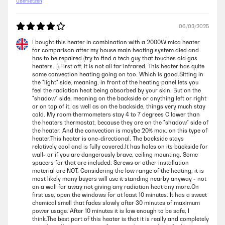
Übersetzen
06/03/2025
I bought this heater in combination with a 2000W mica heater
for comparison after my house main heating system died and
has to be repaired (try to find a tech guy that touches old gas
heaters...).First off, it is not all far infrared. This heater has quite
some convection heating going on too. Which is good.Sitting in
the "light" side, meaning, in front of the heating panel lets you
feel the radiation heat being absorbed by your skin. But on the
"shadow" side, meaning on the backside or anything left or right
or on top of it, as well as on the backside, things very much stay
cold. My room thermometers stay 4 to 7 degrees C lower than
the heaters thermostat, because they are on the "shadow" side of
the heater. And the convection is maybe 20% max. on this type of
heater.This heater is one-directional. The backside stays
relatively cool and is fully covered.It has holes on its backside for
wall- or if you are dangerously brave, ceiling mounting. Some
spacers for that are included. Screws or other installation
material are NOT. Considering the low range of the heating, it is
most likely many buyers will use it standing nearby anyway - not
on a wall far away not giving any radiation heat any more.On
first use, open the windows for at least 10 minutes. It has a sweet
chemical smell that fades slowly after 30 minutes of maximum
power usage. After 10 minutes it is low enough to be safe, I
think.The best part of this heater is that it is really and completely