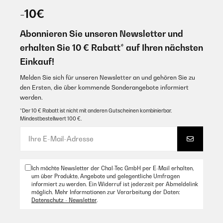
-10€
Conforme à la description et à l'utilisation
Abonnieren Sie unseren Newsletter und
Amazon Benutzer – Bewertung durch Chal-Tec GmbH nicht
eigenständig überprüft
erhalten Sie 10 € Rabatt* auf Ihren nächsten
Übersetzen
Einkauf!
Melden Sie sich für unseren Newsletter an und gehören Sie zu
den Ersten, die über kommende Sonderangebote informiert
werden.
*Der 10 € Rabatt ist nicht mit anderen Gutscheinen kombinierbar.
Mindestbestellwert 100 €.
Ich möchte Newsletter der Chal-Tec GmbH per E-Mail erhalten,
um über Produkte, Angebote und gelegentliche Umfragen
informiert zu werden. Ein Widerruf ist jederzeit per Abmeldelink
möglich. Mehr Informationen zur Verarbeitung der Daten:
Datenschutz - Newsletter
.