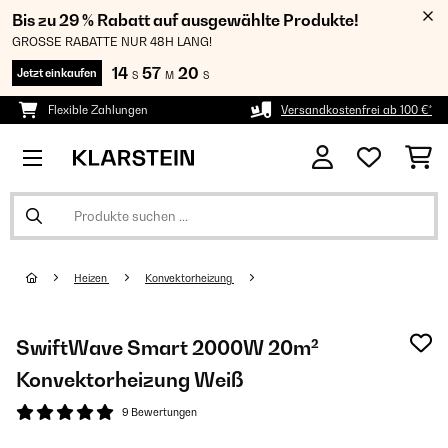
Bis zu 29 % Rabatt auf ausgewählte Produkte!
GROSSE RABATTE NUR 48H LANG!
14
57
19
Jetzt einkaufen
S
M
S
Flexible Zahlungen
Versandkostenfrei ab 100 €*
Heizen
Konvektorheizung
SwiftWave Smart 2000W 20m²
Konvektorheizung Weiß
9 Bewertungen