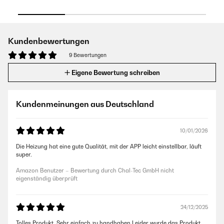
Kundenbewertungen
9 Bewertungen
Eigene Bewertung schreiben
Kundenmeinungen aus Deutschland
10/01/2026
Die Heizung hat eine gute Qualität, mit der APP leicht einstellbar, läuft
super.
Amazon Benutzer – Bewertung durch Chal-Tec GmbH nicht
eigenständig überprüft
24/12/2025
Tolles Produkt. Sehr einfach zu handhaben.Leider wurde das Produkt