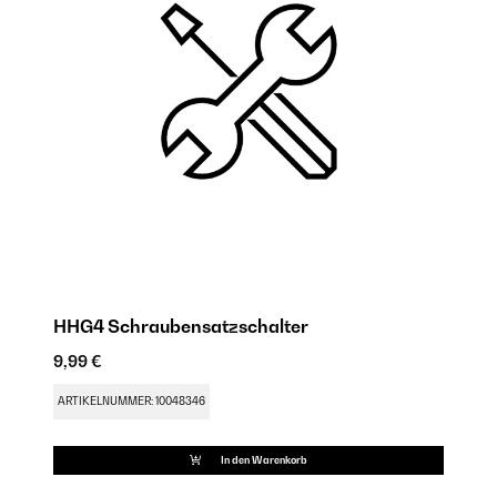
HHG4 Schraubensatzschalter
D
9,99 €
9,
ARTIKELNUMMER: 10048346
AR
In den Warenkorb