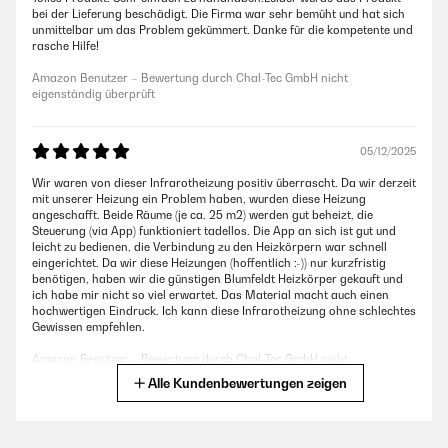
bei der Lieferung beschädigt. Die Firma war sehr bemüht und hat sich
unmittelbar um das Problem gekümmert. Danke für die kompetente und
rasche Hilfe!
Amazon Benutzer – Bewertung durch Chal-Tec GmbH nicht
eigenständig überprüft
05/12/2025
Wir waren von dieser Infrarotheizung positiv überrascht. Da wir derzeit
mit unserer Heizung ein Problem haben, wurden diese Heizung
angeschafft. Beide Räume (je ca. 25 m2) werden gut beheizt, die
Steuerung (via App) funktioniert tadellos. Die App an sich ist gut und
leicht zu bedienen, die Verbindung zu den Heizkörpern war schnell
eingerichtet. Da wir diese Heizungen (hoffentlich :-)) nur kurzfristig
benötigen, haben wir die günstigen Blumfeldt Heizkörper gekauft und
ich habe mir nicht so viel erwartet. Das Material macht auch einen
hochwertigen Eindruck. Ich kann diese Infrarotheizung ohne schlechtes
Gewissen empfehlen.
Amazon Benutzer – Bewertung durch Chal-Tec GmbH nicht
eigenständig überprüft
Alle Kundenbewertungen zeigen
23/10/2025