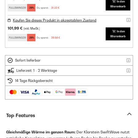
In den
Warenkorb
FULLSWING29
-29%
Du sparst:
31,32 €
Kaufen Sie dieses Produkt in akzeptablem Zustand
101,99 €
(inkl. MwSt.)
In den
Warenkorb
FULLSWING29
-29%
Du sparst:
29,58 €
Sofort lieferbar
Lieferzeit: 1 - 2 Werktage
14 Tage Rückgaberecht
Top-Features
Gleichmäßige Wärme im ganzen Raum:
Der Klarstein SwiftWave nutzt