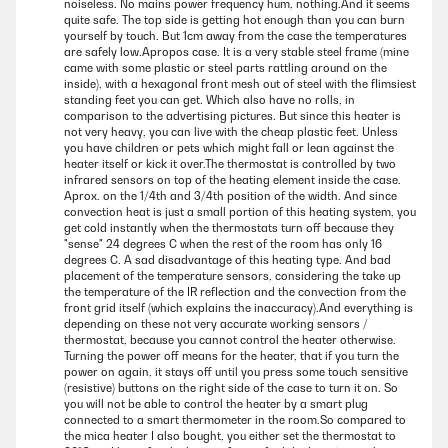
noiseless. No mains power frequency hum, nothing.And it seems
quite safe. The top side is getting hot enough than you can burn
yourself by touch. But 1cm away from the case the temperatures
are safely low.Apropos case. It is a very stable steel frame (mine
came with some plastic or steel parts rattling around on the
inside), with a hexagonal front mesh out of steel with the flimsiest
standing feet you can get. Which also have no rolls, in
comparison to the advertising pictures. But since this heater is
not very heavy, you can live with the cheap plastic feet. Unless
you have children or pets which might fall or lean against the
heater itself or kick it over.The thermostat is controlled by two
infrared sensors on top of the heating element inside the case.
Aprox. on the 1/4th and 3/4th position of the width. And since
convection heat is just a small portion of this heating system, you
get cold instantly when the thermostats turn off because they
"sense" 24 degrees C when the rest of the room has only 16
degrees C. A sad disadvantage of this heating type. And bad
placement of the temperature sensors, considering the take up
the temperature of the IR reflection and the convection from the
front grid itself (which explains the inaccuracy).And everything is
depending on these not very accurate working sensors /
thermostat, because you cannot control the heater otherwise.
Turning the power off means for the heater, that if you turn the
power on again, it stays off until you press some touch sensitive
(resistive) buttons on the right side of the case to turn it on. So
you will not be able to control the heater by a smart plug
connected to a smart thermometer in the room.So compared to
the mica heater I also bought, you either set the thermostat to